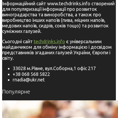
Інформаційний сайт www.techdrinks.info створений
для популяризації інформації про розвиток
виноградарства та виноробства, а також про
виробництво інших напоїв (пива, міцних напоїв,
медових напоїв, сидрів, соків тощо) та розвиток
суміжних галузей.
Сьогодні сайт
techdrinks.info
є універсальним
майданчиком для обміну інформацією і досвідом
представників згаданих галузей України, Європи і
світу.
33028 м.Рівне, вул.Соборна,1 офіс 217
+38 068 568 5822
rnadia@ukr.net
Популярне