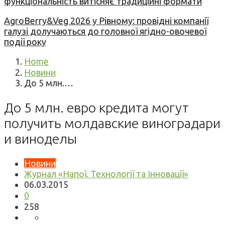
функціональність витісняє традиційні формати
AgroBerry&Veg 2026 у Рівному: провідні компанії
галузі долучаються до головної ягідно-овочевої
події року
Home
Новини
До 5 млн.…
До 5 млн. евро кредита могут
получить молдавские виноградари
и виноделы
Новини
Журнал «Напої. Технології та Інновації»
06.03.2015
0
258