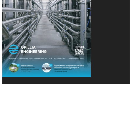
© 2013-2026 Засновники: Конєва К.В., Ящук Н.І.
Назва, концепція та дизайн проєктів медіагрупи
«Технології та Інновації» охороняється Законом
«Про авторське право». Редакція не відповідає за
тексти рекламних оголошень. Думка редакції
може не збігатися з точками зору авторів
публікацій. Передрук – з письмового дозволу