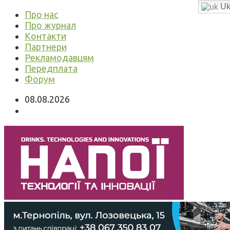
Uk
Про нас
Про журнал
Контакти
Партнери
Рекламодавцям
Передплата
Форум
08.08.2026