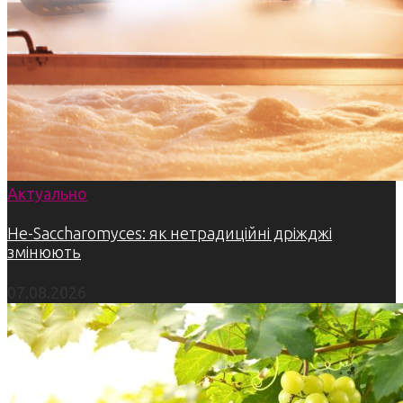
Актуально
Не-Saccharomyces: як нетрадиційні дріжджі
змінюють
07.08.2026