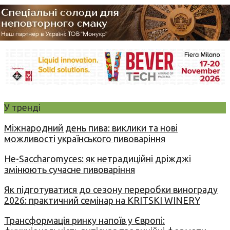
У тренді
Міжнародний день пива: виклики та нові
можливості українського пивоваріння
Не-Saccharomyces: як нетрадиційні дріжджі
змінюють сучасне пивоваріння
Як підготуватися до сезону переробки винограду
2026: практичний семінар на KRITSKI WINERY
Трансформація ринку напоїв у Європі: