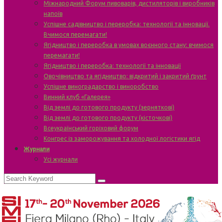
Міжнародний Форум пивоварів, дистиляторів і виробників
напоїв
Успішне садівництво і переробка: технології та інновації.
Вчимося перемагати!
Ягідництво і переробка в умовах воєнного стану: вчимося
перемагати!
Ягідництво і переробка: технології та інновації
Овочівництво та ягідництво: відкритий і закритий ґрунт
Успішне виноградарство і виноробство
Винний клуб «Галерея»
Від землі до готового продукту (зерняткові)
Від землі до готового продукту (кісточкові)
Всеукраїнський горіховий форум
Конгрес із заморожування та холодної логістики ягід
Журнали
Усі журнали