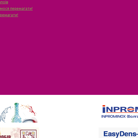
апоїв
чимося перемагати!
еремагати!