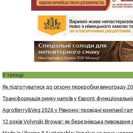
У тренді
Як підготуватися до сезону переробки винограду 2
Трансформація ринку напоїв у Європі: функціональні
AgroBerry&Veg 2026 у Рівному: провідні компанії гал
12 років Volynski Browar: як березнівська пивоварня