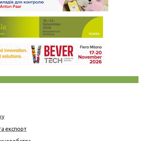
ку
та експорт