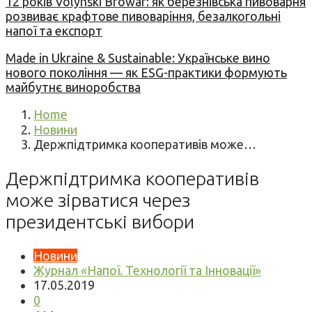
12 років Volynski Browar: як березнівська пивоварня
розвиває крафтове пивоваріння, безалкогольні
напої та експорт
Made in Ukraine & Sustainable: Українське вино
нового покоління — як ESG-практики формують
майбутнє виноробства
Home
Новини
Держпідтримка кооперативів може…
Держпідтримка кооперативів
може зірватися через
президентські вибори
Новини
Журнал «Напої. Технології та Інновації»
17.05.2019
0