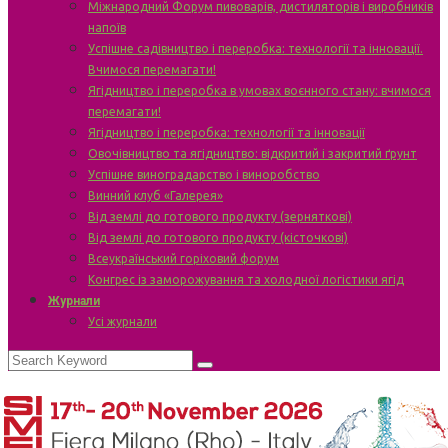
Міжнародний Форум пивоварів, дистиляторів і виробників
напоїв
Успішне садівництво і переробка: технології та інновації.
Вчимося перемагати!
Ягідництво і переробка в умовах воєнного стану: вчимося
перемагати!
Ягідництво і переробка: технології та інновації
Овочівництво та ягідництво: відкритий і закритий ґрунт
Успішне виноградарство і виноробство
Винний клуб «Галерея»
Від землі до готового продукту (зерняткові)
Від землі до готового продукту (кісточкові)
Всеукраїнський горіховий форум
Конгрес із заморожування та холодної логістики ягід
Журнали
Усі журнали