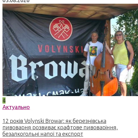
4
Актуально
12 років Volynski Browar: як березнівська
пивоварня розвиває крафтове пивоваріння,
безалкогольні напої та експорт