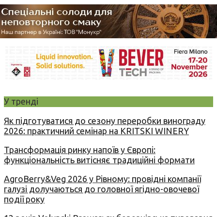
У тренді
Як підготуватися до сезону переробки винограду
2026: практичний семінар на KRITSKI WINERY
Трансформація ринку напоїв у Європі:
функціональність витісняє традиційні формати
AgroBerry&Veg 2026 у Рівному: провідні компанії
галузі долучаються до головної ягідно-овочевої
події року