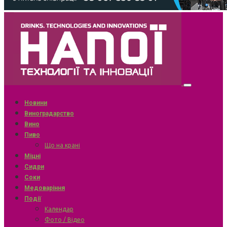
Новини
Виноградарство
Вино
Пиво
Що на крані
Міцні
Сидри
Соки
Медоваріння
Події
Календар
Фото / Відео