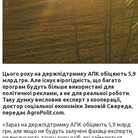
Цього року на держпідтримку АПК обіцяють 5,9
млрд грн. Але існує вірогідність, що багато
програм будуть більше використані для
політичної реклами, а не для реальної роботи.
Таку думку висловив експерт з кооперації,
доктор соціальної економіки Зиновій Свереда,
передає AgroPolit.com.
«Зараз на держпідтримку АПК обіцяють 5,9 млрд
грн, але якщо не будуть залучені фахівці-експерти,
не вислухають точку зору осіб, які займаються