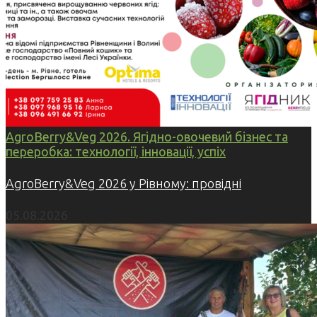
AgroBerry&Veg 2026. Ягідно-овочевий бізнес та
переробка: технології, інновації, успіх
AgroBerry&Veg 2026 у Рівному: провідні
05.08.2026