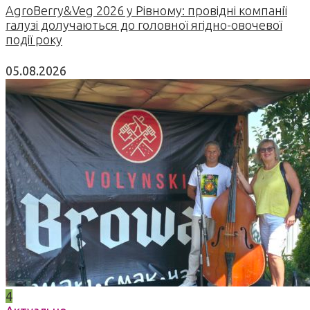
AgroBerry&Veg 2026 у Рівному: провідні компанії
галузі долучаються до головної ягідно-овочевої
події року
05.08.2026
4