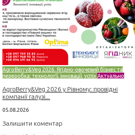
AgroBerry&Veg 2026. Ягідно-овочевий бізнес та
переробка: технології, інновації, успіх
Актуально
AgroBerry&Veg 2026 у Рівному: провідні
компанії галузі...
05.08.2026
Залишити коментар