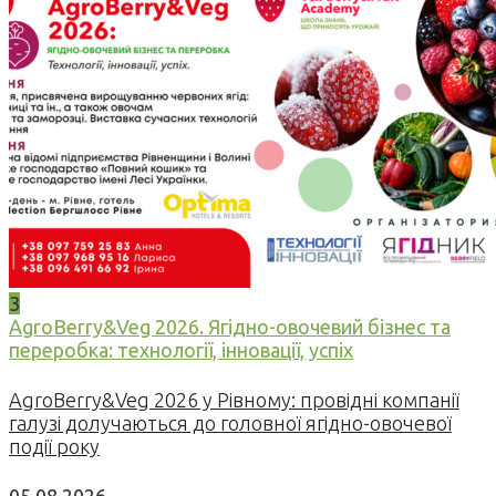
3
AgroBerry&Veg 2026. Ягідно-овочевий бізнес та
переробка: технології, інновації, успіх
AgroBerry&Veg 2026 у Рівному: провідні компанії
галузі долучаються до головної ягідно-овочевої
події року
05.08.2026