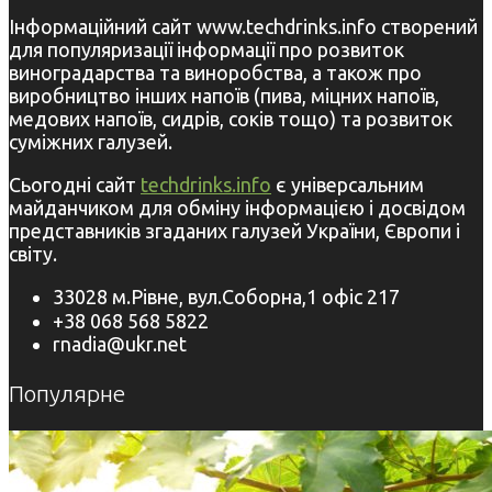
Інформаційний сайт www.techdrinks.info створений
для популяризації інформації про розвиток
виноградарства та виноробства, а також про
виробництво інших напоїв (пива, міцних напоїв,
медових напоїв, сидрів, соків тощо) та розвиток
суміжних галузей.
Сьогодні сайт
techdrinks.info
є універсальним
майданчиком для обміну інформацією і досвідом
представників згаданих галузей України, Європи і
світу.
33028 м.Рівне, вул.Соборна,1 офіс 217
+38 068 568 5822
rnadia@ukr.net
Популярне