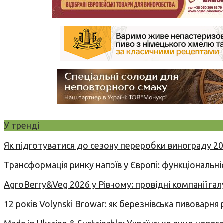
У тренді
Як підготуватися до сезону переробки винограду 2
Трансформація ринку напоїв у Європі: функціональні
AgroBerry&Veg 2026 у Рівному: провідні компанії гал
12 років Volynski Browar: як березнівська пивоварня