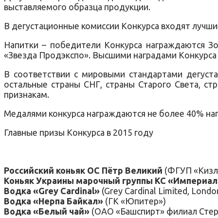
выставляемого образца продукции.
В дегустационные комиссии Конкурса входят лучшие
Напитки – победители Конкурса награждаются З
«Звезда Продэкспо». Высшими наградами Конкурса 
В соответствии с мировыми стандартами дегустац
остальные страны СНГ, страны Старого Света, ст
признакам.
Медалями конкурса награждаются не более 40% нап
Главные призы Конкурса в 2015 году
Российский коньяк ОС Пётр Великий
(ФГУП «Кизля
Коньяк Украины марочный группы КС «Империал
Водка «Grey Cardinal»
(Grey Cardinal Limited, Lond
Водка «Нерпа Байкал»
(ГК «Юпитер»)
Водка «Белый чай»
(ОАО «Башспирт» филиал Стер