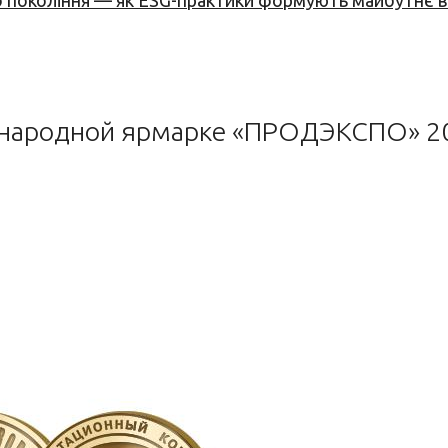
вого покоління — як ESG-практики формують майбутнє
ународной ярмарке «ПРОДЭКСПО» 20