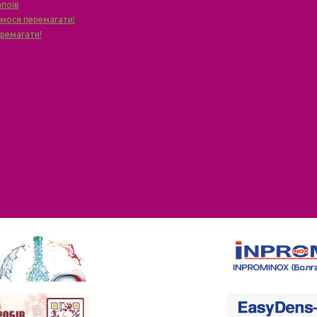
апоїв
чимося перемагати!
еремагати!