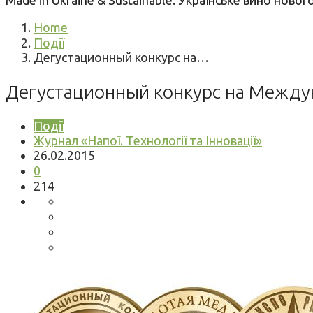
Made in Ukraine & Sustainable: Українське вино но
Home
Події
Дегустационный конкурс на…
Дегустационный конкурс на Межд
Події
Журнал «Напої. Технології та Інновації»
26.02.2015
0
214