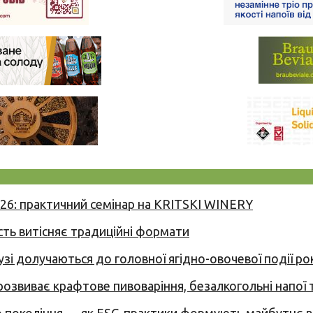
026: практичний семінар на KRITSKI WINERY
сть витісняє традиційні формати
узі долучаються до головної ягідно-овочевої події ро
 розвиває крафтове пивоваріння, безалкогольні напої 