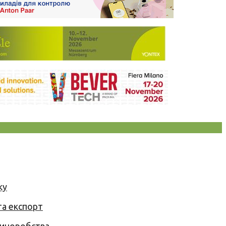
ку
та експорт