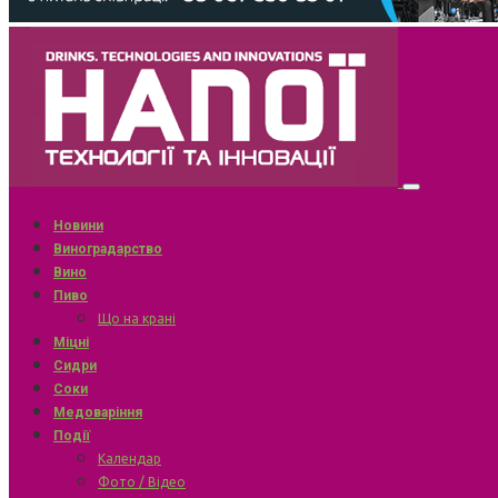
Новини
Виноградарство
Вино
Пиво
Що на крані
Міцні
Сидри
Соки
Медоваріння
Події
Календар
Фото / Відео