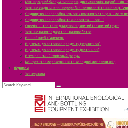
Міжнародний Форум пивоварів, дистиляторів і виробників н
Успішне садівництво і переробка: технології та інновації. В
Ягідництво і переробка в умовах воєнного стану: вчимося п
Ягідництво і переробка: технології та інновації
Овочівництво та ягідництво: відкритий і закритий ґрунт
Успішне виноградарство і виноробство
Винний клуб «Галерея»
Від землі до готового продукту (зерняткові)
Від землі до готового продукту (кісточкові)
Всеукраїнський горіховий форум
Конгрес із заморожування та холодної логістики ягід
Журнали
Усі журнали