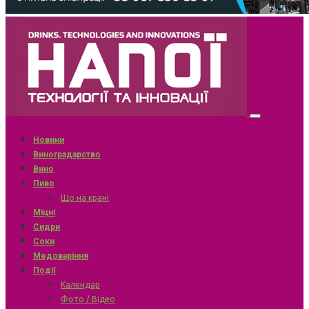
Новини
Виноградарство
Вино
Пиво
Що на крані
Міцні
Сидри
Соки
Медоваріння
Події
Календар
Фото / Відео