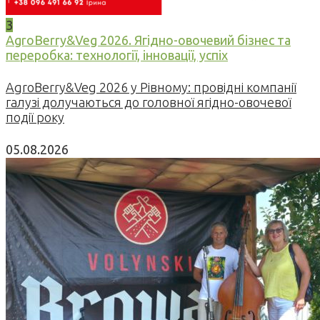
3
AgroBerry&Veg 2026. Ягідно-овочевий бізнес та
переробка: технології, інновації, успіх
AgroBerry&Veg 2026 у Рівному: провідні компанії
галузі долучаються до головної ягідно-овочевої
події року
05.08.2026