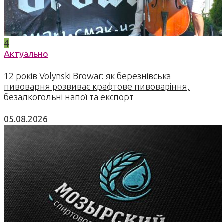
4
Актуально
12 років Volynski Browar: як березнівська
пивоварня розвиває крафтове пивоваріння,
безалкогольні напої та експорт
05.08.2026