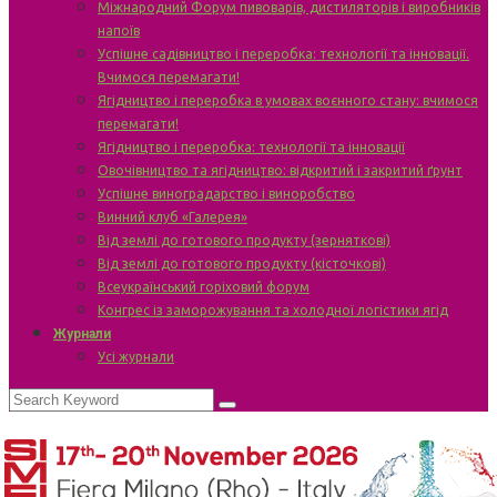
Міжнародний Форум пивоварів, дистиляторів і виробників
напоїв
Успішне садівництво і переробка: технології та інновації.
Вчимося перемагати!
Ягідництво і переробка в умовах воєнного стану: вчимося
перемагати!
Ягідництво і переробка: технології та інновації
Овочівництво та ягідництво: відкритий і закритий ґрунт
Успішне виноградарство і виноробство
Винний клуб «Галерея»
Від землі до готового продукту (зерняткові)
Від землі до готового продукту (кісточкові)
Всеукраїнський горіховий форум
Конгрес із заморожування та холодної логістики ягід
Журнали
Усі журнали