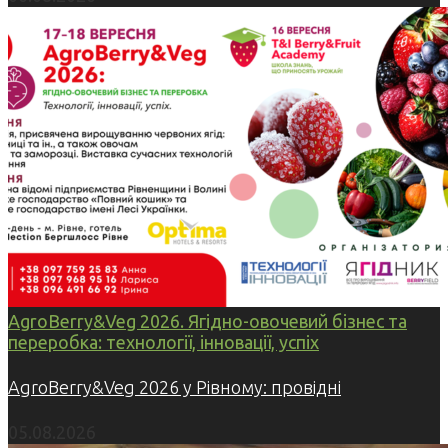
AgroBerry&Veg 2026. Ягідно-овочевий бізнес та
переробка: технології, інновації, успіх
AgroBerry&Veg 2026 у Рівному: провідні
05.08.2026