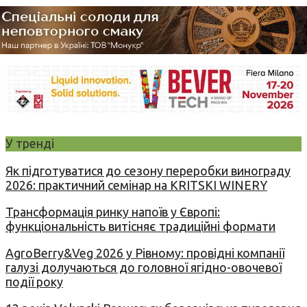
У тренді
Як підготуватися до сезону переробки винограду
2026: практичний семінар на KRITSKI WINERY
Трансформація ринку напоїв у Європі:
функціональність витісняє традиційні формати
AgroBerry&Veg 2026 у Рівному: провідні компанії
галузі долучаються до головної ягідно-овочевої
події року