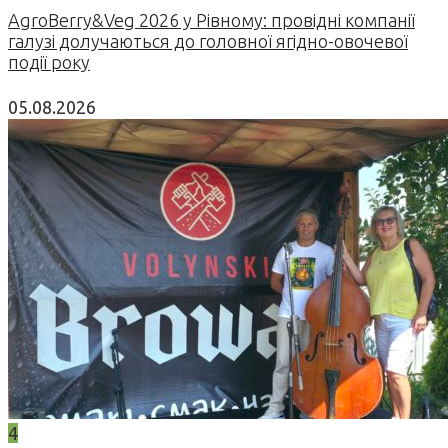
AgroBerry&Veg 2026 у Рівному: провідні компанії
галузі долучаються до головної ягідно-овочевої
події року
05.08.2026
4