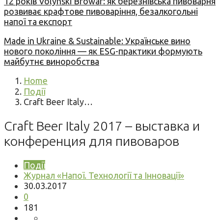
12 років Volynski Browar: як березнівська пивоварня
розвиває крафтове пивоваріння, безалкогольні
напої та експорт
Made in Ukraine & Sustainable: Українське вино
нового покоління — як ESG-практики формують
майбутнє виноробства
Home
Події
Craft Beer Italy…
Craft Beer Italy 2017 – выставка и
конференция для пивоваров
Події
Журнал «Напої. Технології та Інновації»
30.03.2017
0
181