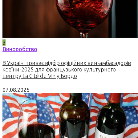
3
Виноробство
В Україні триває відбір офіційних вин-амбасадорів
країни-2025 для французького культурного
центру La Cité du Vin у Бордо
07.08.2025