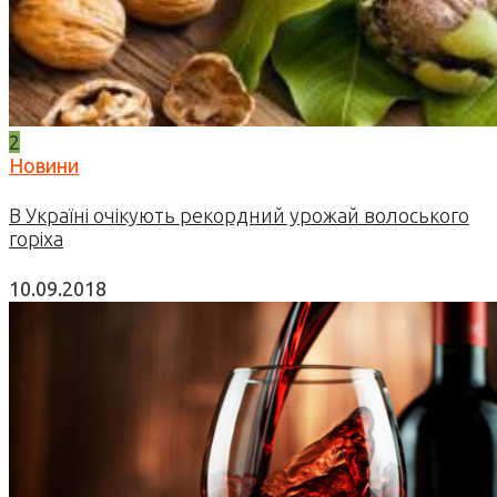
2
Новини
В Україні очікують рекордний урожай волоського
горіха
10.09.2018