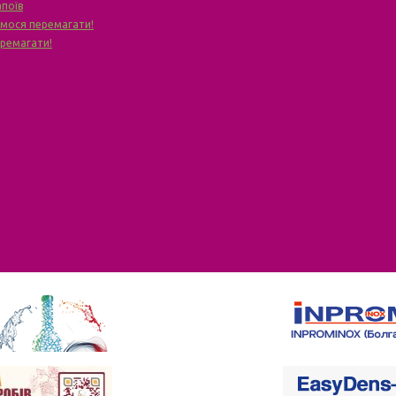
апоїв
чимося перемагати!
еремагати!