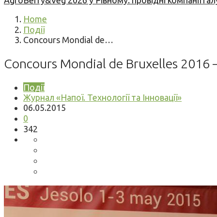
AgroBerry&Veg 2026 у Рівному: провідні компанії гал
Home
Події
Concours Mondial de…
Concours Mondial de Bruxelles 2016
Події
Журнал «Напої. Технології та Інновації»
06.05.2015
0
342