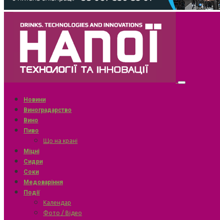
Новини
Виноградарство
Вино
Пиво
Що на крані
Міцні
Сидри
Соки
Медоваріння
Події
Календар
Фото / Відео