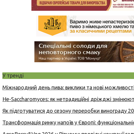
У тренді
Міжнародний день пива: виклики та нові можливості
Не-Saccharomyces: як нетрадиційні дріжджі змінюют
Як підготуватися до сезону переробки винограду 2
Трансформація ринку напоїв у Європі: функціональні