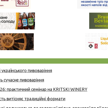
 українського пивоваріння
ь сучасне пивоваріння
026: практичний семінар на KRITSKI WINERY
сть витісняє традиційні формати