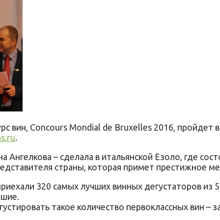
с вин, Concours Mondial de Bruxelles 2016, пройдет
s.ru
.
 Aнгелкова – сделала в итальянской Езоло, где состо
представителя страны, которая примет престижное м
– приехали 320 самых лучших винных дегустаторов из
чшие.
егустировать такое количество первоклассных вин – з