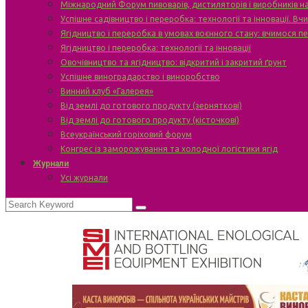
Міжнародний Форум пивоварів, дистиляторів і виробників н
Успішне садівництво і переробка: технології та інновації. В
Ягідництво і переробка в умовах воєнного стану: вчимося п
Ягідництво і переробка: технології та інновації
Овочівництво та ягідництво: відкритий і закритий ґрунт
Успішне виноградарство і виноробство
Винний клуб «Галерея»
Від землі до готового продукту (зерняткові)
Від землі до готового продукту (кісточкові)
Всеукраїнський горіховий форум
Конгрес із заморожування та холодної логістики ягід
Журнали
Усі журнали