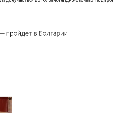
узі долучаються до головної ягідно-овочевої події ро
 — пройдет в Болгарии