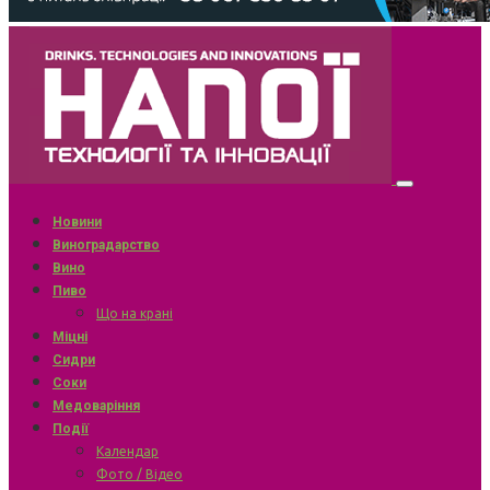
Новини
Виноградарство
Вино
Пиво
Що на крані
Міцні
Сидри
Соки
Медоваріння
Події
Календар
Фото / Відео