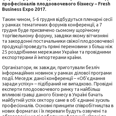
професіоналів плодоовочевого бізнесу – Fresh
Business Expo 2017.
Таким чином, 5-6 грудня відбудуться пленарні сесії
у рамках тематичних форумів конференції, а 7
грудня буде присвячено сьомому щорічному
торгівельному форуму, завдяки якому вітчизняні
та закордонні постачальники свіжої плодоовочевої
продукції проведуть прямі перемовини з більш ніж
25 роздрібними мережами України та провідними
експортерами й імпортерами країни.
Організатори, як завжди, приготували безліч
інформаційних новинок у рамках ділової програми
події. Меседж даної конференції – «Об’єднання
заради успіху» – підібраний не випадково. Провідні
експерти плодоовочевого ринку та найбільш
впливові гравці даного бізнесу в Україні бачать
майбутній успіх сектору саме в об`єднанні зусиль
професіоналів. Основні принципи співробітництва в
нових форматах і їх переваги будуть озвучені та