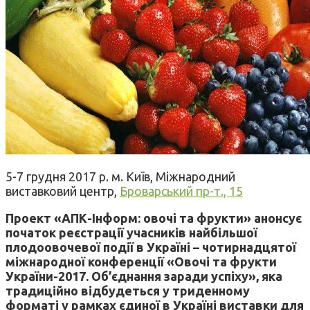
5-7 грудня 2017 р. м. Київ, Міжнародний
виставковий центр,
Броварський пр-т., 15
Проект «АПК-Інформ: овочі та фрукти» анонсує
початок реєстрації учасників найбільшої
плодоовочевої події в Україні – чотирнадцятої
міжнародної конференції «Овочі та фрукти
України-2017. Об’єднання заради успіху», яка
традиційно відбудеться у триденному
форматі у рамках єдиної в Україні виставки для