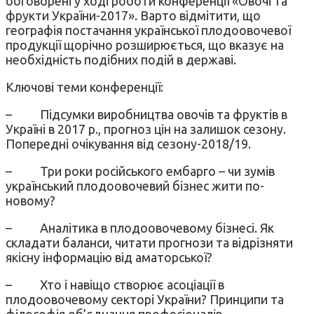
обговорені у ході роботи конференції «Овочі та
фрукти України-2017». Варто відмітити, що
географія постачання української плодоовочевої
продукції щорічно розширюється, що вказує на
необхідність подібних подій в державі.
Ключові теми конференції:
– Підсумки виробництва овочів та фруктів в
Україні в 2017 р., прогноз цін на залишок сезону.
Попередні очікування від сезону-2018/19.
– Три роки російського ембарго – чи зумів
український плодоовочевий бізнес жити по-
новому?
– Аналітика в плодоовочевому бізнесі. Як
складати баланси, читати прогнози та відрізняти
якісну інформацію від аматорської?
– Хто і навіщо створює асоціації в
плодоовочевому секторі України? Принципи та
філософія об’єднання професіоналів.