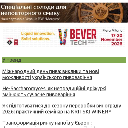
У тренді
Міжнародний день пива: виклики та нові
можливості українського пивоваріння
Не-Saccharomyces: як нетрадиційні дріжджі
змінюють сучасне пивоваріння
Як підготуватися до сезону переробки винограду
2026: практичний семінар на KRITSKI WINERY
Трансформація ринку напоїв у Європі: