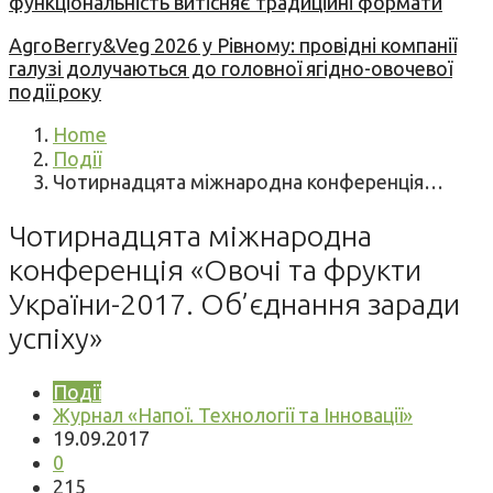
функціональність витісняє традиційні формати
AgroBerry&Veg 2026 у Рівному: провідні компанії
галузі долучаються до головної ягідно-овочевої
події року
Home
Події
Чотирнадцята міжнародна конференція…
Чотирнадцята міжнародна
конференція «Овочі та фрукти
України-2017. Об’єднання заради
успіху»
Події
Журнал «Напої. Технології та Інновації»
19.09.2017
0
215