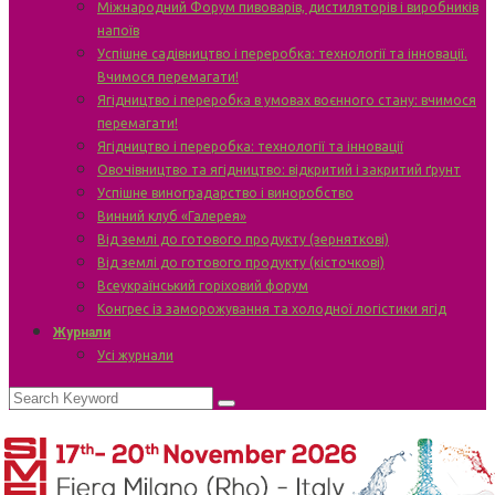
Міжнародний Форум пивоварів, дистиляторів і виробників
напоїв
Успішне садівництво і переробка: технології та інновації.
Вчимося перемагати!
Ягідництво і переробка в умовах воєнного стану: вчимося
перемагати!
Ягідництво і переробка: технології та інновації
Овочівництво та ягідництво: відкритий і закритий ґрунт
Успішне виноградарство і виноробство
Винний клуб «Галерея»
Від землі до готового продукту (зерняткові)
Від землі до готового продукту (кісточкові)
Всеукраїнський горіховий форум
Конгрес із заморожування та холодної логістики ягід
Журнали
Усі журнали