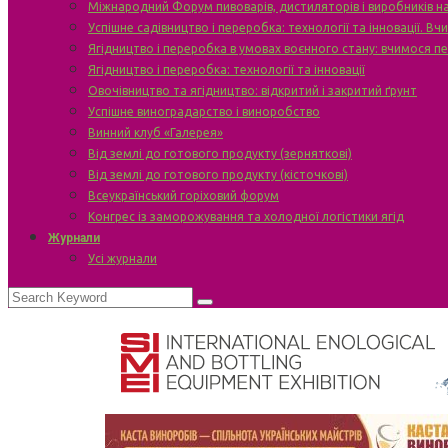
Міжнародний Форум пивоварів, дистиляторів і виробників н
Успішне садівництво і переробка: технології та інновації. В
Ягідництво і переробка в умовах воєнного стану: вчимося п
Ягідництво і переробка: технології та інновації
Овочівництво та ягідництво: відкритий і закритий ґрунт
Успішне виноградарство і виноробство
Винний клуб «Галерея»
Від землі до готового продукту (зерняткові)
Від землі до готового продукту (кісточкові)
Всеукраїнський горіховий форум
Конгрес із заморожування та холодної логістики ягід
Журнали
Усі журнали