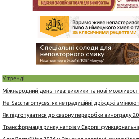
У тренді
Міжнародний день пива: виклики та нові можливості
Не-Saccharomyces: як нетрадиційні дріжджі змінюют
Як підготуватися до сезону переробки винограду 2
Трансформація ринку напоїв у Європі: функціональні