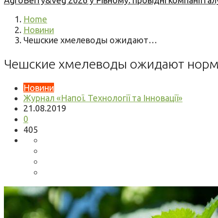
AgroBerry&Veg 2026 у Рівному: провідні компанії гал
Home
Новини
Чешские хмелеводы ожидают…
Чешские хмелеводы ожидают норм
Новини
Журнал «Напої. Технології та Інновації»
21.08.2019
0
405