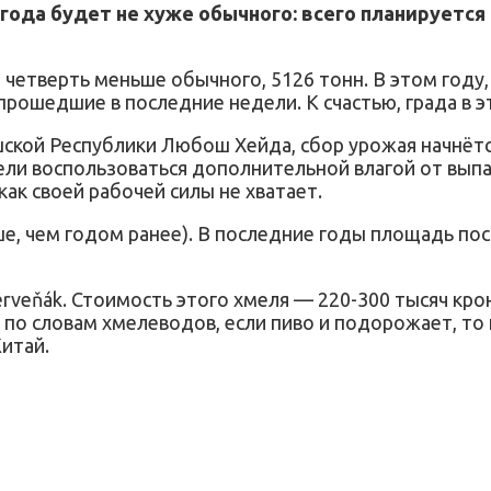
да будет не хуже обычного: всего планируется 
етверть меньше обычного, 5126 тонн. В этом году,
рошедшие в последние недели. К счастью, града в э
ской Республики Любош Хейда, сбор урожая начнётся
пели воспользоваться дополнительной влагой от вып
 как своей рабочей силы не хватает.
ньше, чем годом ранее). В последние годы площадь п
rveňák. Стоимость этого хмеля — 220-300 тысяч крон
 по словам хмелеводов, если пиво и подорожает, то 
итай.