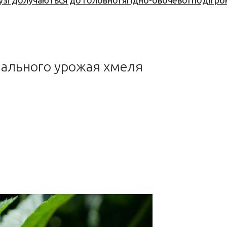
узі долучаються до головної ягідно-овочевої події ро
ального урожая хмеля