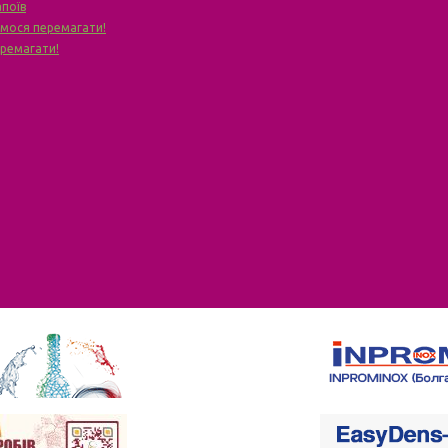
апоїв
чимося перемагати!
еремагати!