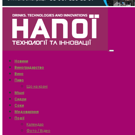
Новини
Виноградарство
Вино
Пиво
Що на крані
Міцні
Сидри
Соки
Медоваріння
Події
Календар
Фото / Відео