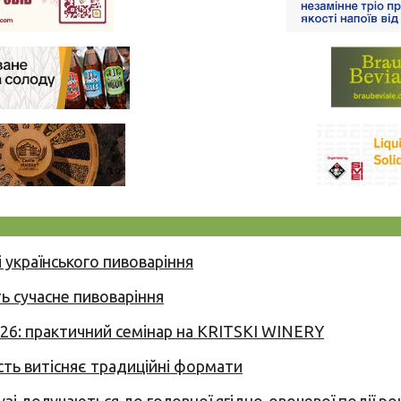
 українського пивоваріння
ь сучасне пивоваріння
026: практичний семінар на KRITSKI WINERY
сть витісняє традиційні формати