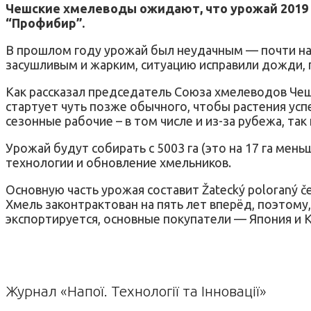
Чешские хмелеводы ожидают, что урожай 2019 го
“Профибир”.
В прошлом году урожай был неудачным — почти на ч
засушливым и жарким, ситуацию исправили дожди, п
Как рассказал председатель Союза хмелеводов Чеш
стартует чуть позже обычного, чтобы растения ус
сезонные рабочие – в том числе и из-за рубежа, так
Урожай будут собирать с 5003 га (это на 17 га ме
технологии и обновление хмельников.
Основную часть урожая составит Žatecký poloraný če
Хмель законтрактован на пять лет вперёд, поэтому,
экспортируется, основные покупатели — Япония и К
Журнал «Напої. Технології та Інновації»