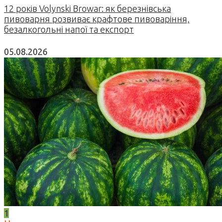
12 років Volynski Browar: як березнівська
пивоварня розвиває крафтове пивоваріння,
безалкогольні напої та експорт
05.08.2026
1