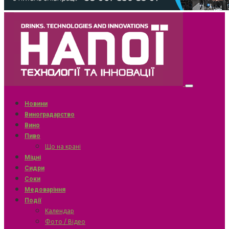
Новини
Виноградарство
Вино
Пиво
Що на крані
Міцні
Сидри
Соки
Медоваріння
Події
Календар
Фото / Відео