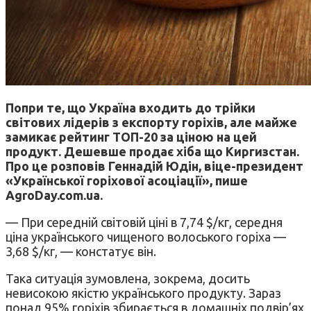
Попри те, що Україна входить до трійки
світових лідерів з експорту горіхів, але майже
замикає рейтинг ТОП-20 за ціною на цей
продукт. Дешевше продає хіба що Киргизстан.
Про це розповів Геннадій Юдін, віце-президент
«Української горіхової асоціації», пише
AgroDay.com.ua.
— При середній світовій ціні в 7,74 $/кг, середня
ціна українського чищеного волоського горіха —
3,68 $/кг, — констатує він.
Така ситуація зумовлена, зокрема, досить
невисокою якістю українського продукту. Зараз
понад 95% горіхів збирається в домашніх подвір’ях