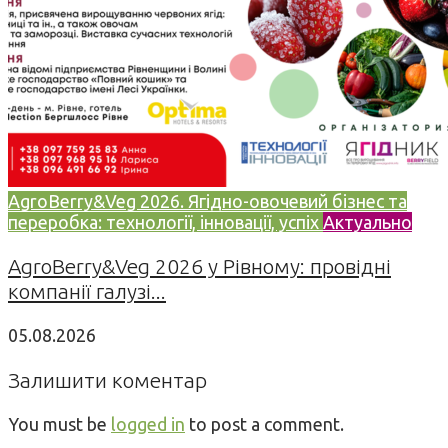
AgroBerry&Veg 2026. Ягідно-овочевий бізнес та
переробка: технології, інновації, успіх
Актуально
AgroBerry&Veg 2026 у Рівному: провідні
компанії галузі...
05.08.2026
Залишити коментар
You must be
logged in
to post a comment.