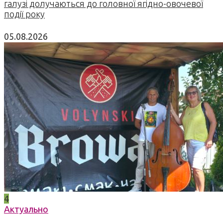
галузі долучаються до головної ягідно-овочевої
події року
05.08.2026
4
Актуально