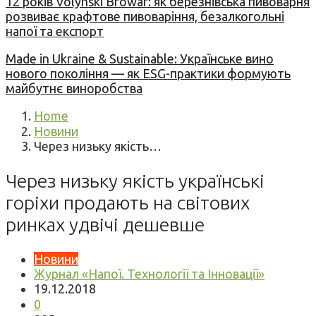
12 років Volynski Browar: як березнівська пивоварня
розвиває крафтове пивоваріння, безалкогольні
напої та експорт
Made in Ukraine & Sustainable: Українське вино
нового покоління — як ESG-практики формують
майбутнє виноробства
Home
Новини
Через низьку якість…
Через низьку якість українські
горіхи продають на світових
ринках удвічі дешевше
Новини
Журнал «Напої. Технології та Інновації»
19.12.2018
0