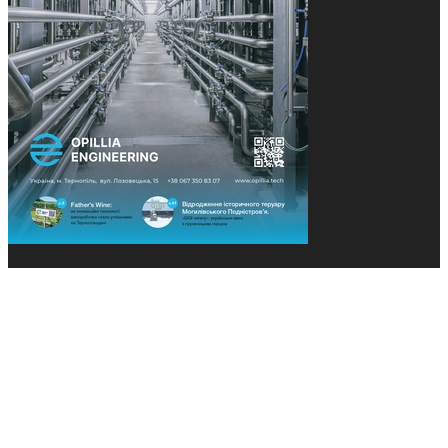
© 2013-2026 Засновники: Конєва К.В., Ящук Н.І.
Назва, концепція та дизайн проєктів медіагрупи
«Технології та Інновації» охороняється Законом
«Про авторське право». Редакція не відповідає за
тексти рекламних оголошень. Думка редакції
може не збігатися з точками зору авторів
публікацій. Передрук – з письмового дозволу
авторів проєкту.