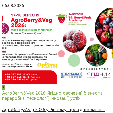
06.08.2026
3
AgroBerry&Veg 2026. Ягідно-овочевий бізнес та
переробка: технології, інновації, успіх
AgroBerry&Veg 2026 у Рівному: провідні компанії