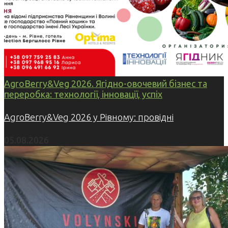
AgroBerry&Veg 2026. Ягідно-овочевий бізнес та
переробка: технології, інновації, успіх
AgroBerry&Veg 2026 у Рівному: провідні
05.08.2026