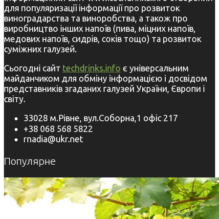
для популяризації інформації про розвиток
виноградарства та виноробства, а також про
виробництво інших напоїв (пива, міцних напоїв,
медових напоїв, сидрів, соків тощо) та розвиток
суміжних галузей.
Сьогодні сайт
techdrinks.info
є універсальним
майданчиком для обміну інформацією і досвідом
представників згаданих галузей України, Європи і
світу.
33028 м.Рівне, вул.Соборна,1 офіс 217
+38 068 568 5822
rnadia@ukr.net
Популярне