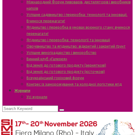
Міжнародний Форум пивоварів, дистиляторів і виробників
напоїв
Успішне садівництво і переробка: технології та інновації.
Вчимося перемагати!
Ягідництво і переробка в умовах воєнного стану: вчимося
перемагати!
Ягідництво і переробка: технології та інновації
Овочівництво та ягідництво: відкритий і закритий ґрунт
Успішне виноградарство і виноробство
Винний клуб «Галерея»
Від землі до готового продукту (зерняткові)
Від землі до готового продукту (кісточкові)
Всеукраїнський горіховий форум
Конгрес із заморожування та холодної логістики ягід
Журнали
Усі журнали