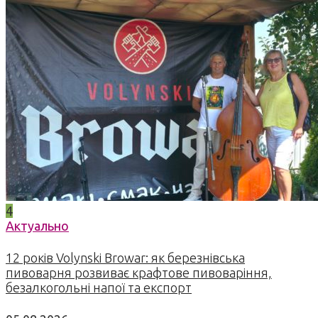
4
Актуально
12 років Volynski Browar: як березнівська
пивоварня розвиває крафтове пивоваріння,
безалкогольні напої та експорт