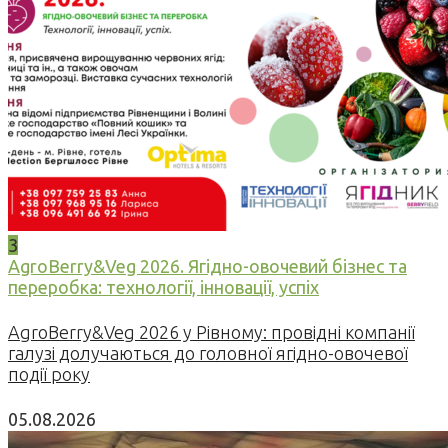
3
AgroBerry&Veg 2026. Ягідно-овочевий бізнес та
переробка: технології, інновації, успіх
AgroBerry&Veg 2026 у Рівному: провідні компанії
галузі долучаються до головної ягідно-овочевої
події року
05.08.2026