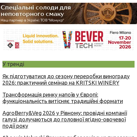
У тренді
Як підготуватися до сезону переробки винограду
2026: практичний семінар на KRITSKI WINERY
Трансформація ринку напоїв у Європі:
функціональність витісняє традиційні формати
AgroBerry&Veg 2026 у Рівному: провідні компанії
галузі долучаються до головної ягідно-овочевої
події року