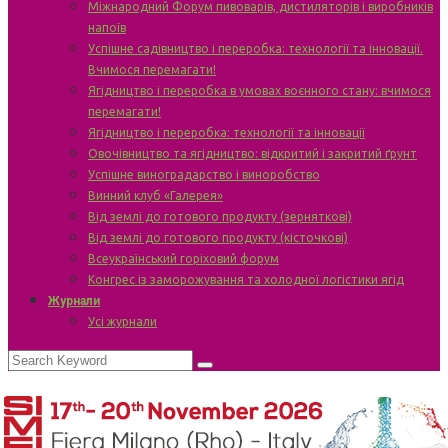
Міжнародний Форум пивоварів, дистиляторів і виробників
напоїв
Успішне садівництво і переробка: технології та інновації.
Вчимося перемагати!
Ягідництво і переробка в умовах воєнного стану: вчимося
перемагати!
Ягідництво і переробка: технології та інновації
Овочівництво та ягідництво: відкритий і закритий ґрунт
Успішне виноградарство і виноробство
Винний клуб «Галерея»
Від землі до готового продукту (зерняткові)
Від землі до готового продукту (кісточкові)
Всеукраїнський горіховий форум
Конгрес із заморожування та холодної логістики ягід
Журнали
Усі журнали