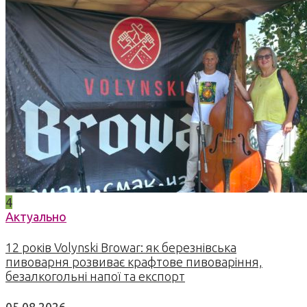
4
Актуально
12 років Volynski Browar: як березнівська
пивоварня розвиває крафтове пивоваріння,
безалкогольні напої та експорт
05.08.2026