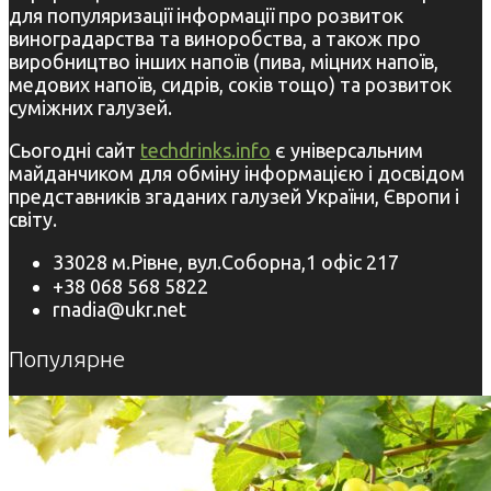
для популяризації інформації про розвиток
виноградарства та виноробства, а також про
виробництво інших напоїв (пива, міцних напоїв,
медових напоїв, сидрів, соків тощо) та розвиток
суміжних галузей.
Сьогодні сайт
techdrinks.info
є універсальним
майданчиком для обміну інформацією і досвідом
представників згаданих галузей України, Європи і
світу.
33028 м.Рівне, вул.Соборна,1 офіс 217
+38 068 568 5822
rnadia@ukr.net
Популярне