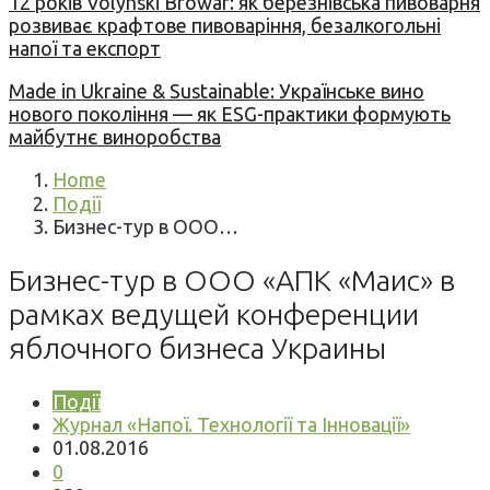
12 років Volynski Browar: як березнівська пивоварня
розвиває крафтове пивоваріння, безалкогольні
напої та експорт
Made in Ukraine & Sustainable: Українське вино
нового покоління — як ESG-практики формують
майбутнє виноробства
Home
Події
Бизнес-тур в ООО…
Бизнес-тур в ООО «АПК «Маис» в
рамках ведущей конференции
яблочного бизнеса Украины
Події
Журнал «Напої. Технології та Інновації»
01.08.2016
0