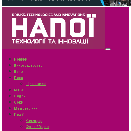
Новини
Виноградарство
Вино
Пиво
Що на крані
Міцні
Сидри
Соки
Медоваріння
Події
Календар
Фото / Відео