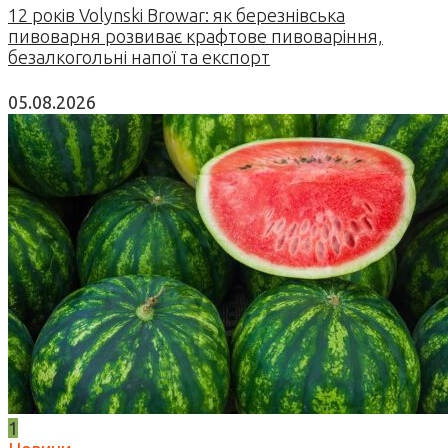
12 років Volynski Browar: як березнівська
пивоварня розвиває крафтове пивоваріння,
безалкогольні напої та експорт
05.08.2026
1