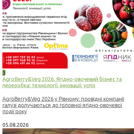
3
AgroBerry&Veg 2026. Ягідно-овочевий бізнес та
переробка: технології, інновації, успіх
AgroBerry&Veg 2026 у Рівному: провідні компанії
галузі долучаються до головної ягідно-овочевої
події року
05.08.2026