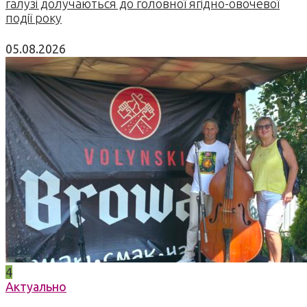
галузі долучаються до головної ягідно-овочевої
події року
05.08.2026
4
Актуально