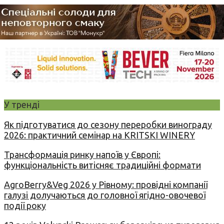
У тренді
Як підготуватися до сезону переробки винограду
2026: практичний семінар на KRITSKI WINERY
Трансформація ринку напоїв у Європі:
функціональність витісняє традиційні формати
AgroBerry&Veg 2026 у Рівному: провідні компанії
галузі долучаються до головної ягідно-овочевої
події року