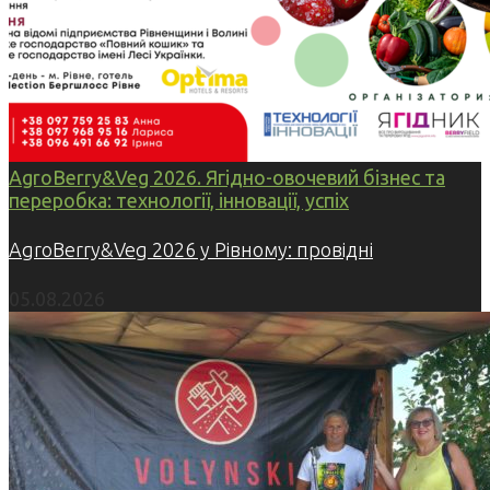
AgroBerry&Veg 2026. Ягідно-овочевий бізнес та
переробка: технології, інновації, успіх
AgroBerry&Veg 2026 у Рівному: провідні
05.08.2026