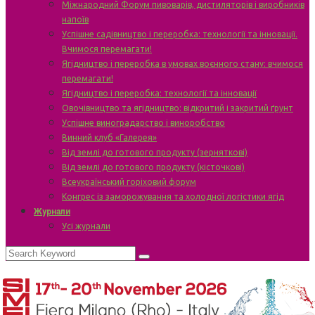
Міжнародний Форум пивоварів, дистиляторів і виробників
напоїв
Успішне садівництво і переробка: технології та інновації.
Вчимося перемагати!
Ягідництво і переробка в умовах воєнного стану: вчимося
перемагати!
Ягідництво і переробка: технології та інновації
Овочівництво та ягідництво: відкритий і закритий ґрунт
Успішне виноградарство і виноробство
Винний клуб «Галерея»
Від землі до готового продукту (зерняткові)
Від землі до готового продукту (кісточкові)
Всеукраїнський горіховий форум
Конгрес із заморожування та холодної логістики ягід
Журнали
Усі журнали