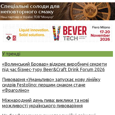
У тренді
«Волинський Бровар» відкриє виробничі секрети
під час бізнес-туру Beer&Craft Drink Forum 2026
Пивоварня «Уманьпиво» запускає нову лінійку
сидрів Festolino: першим смаком стане
«Фраголіно»
Міжнародний день пива: виклики та нові
можливості українського пивоваріння