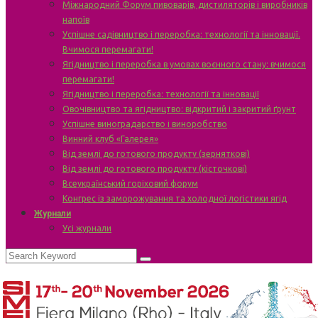
Міжнародний Форум пивоварів, дистиляторів і виробників
напоїв
Успішне садівництво і переробка: технології та інновації.
Вчимося перемагати!
Ягідництво і переробка в умовах воєнного стану: вчимося
перемагати!
Ягідництво і переробка: технології та інновації
Овочівництво та ягідництво: відкритий і закритий ґрунт
Успішне виноградарство і виноробство
Винний клуб «Галерея»
Від землі до готового продукту (зерняткові)
Від землі до готового продукту (кісточкові)
Всеукраїнський горіховий форум
Конгрес із заморожування та холодної логістики ягід
Журнали
Усі журнали