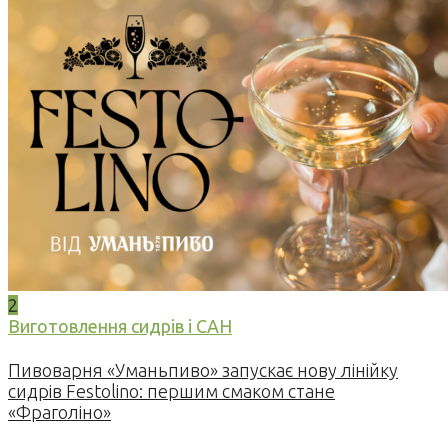
2
Виготовлення сидрів і САН
Пивоварня «Уманьпиво» запускає нову лінійку
сидрів Festolino: першим смаком стане
«Фраголіно»