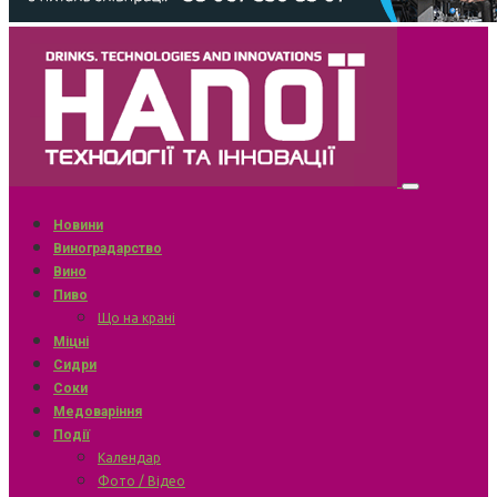
Новини
Виноградарство
Вино
Пиво
Що на крані
Міцні
Сидри
Соки
Медоваріння
Події
Календар
Фото / Відео