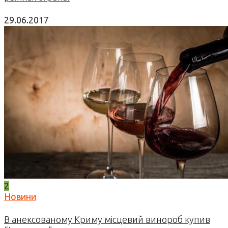
29.06.2017
2
Новини
В анексованому Криму місцевий винороб купив