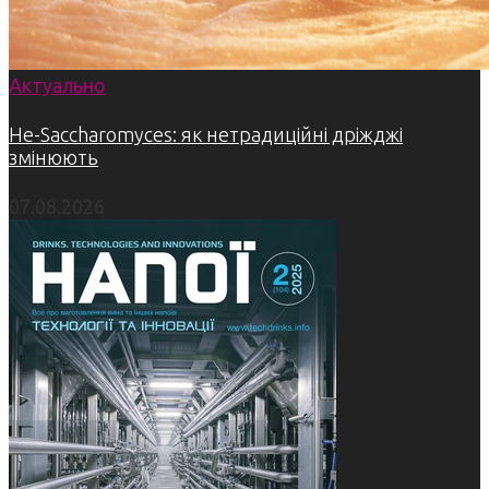
Актуально
Не-Saccharomyces: як нетрадиційні дріжджі
змінюють
07.08.2026