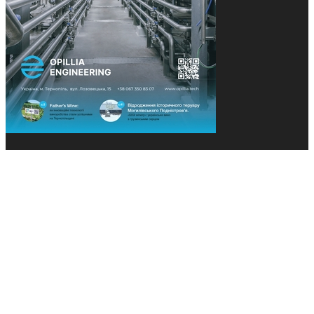
© 2013-2026 Засновники: Конєва К.В., Ящук Н.І.
Назва, концепція та дизайн проєктів медіагрупи
«Технології та Інновації» охороняється Законом
«Про авторське право». Редакція не відповідає за
тексти рекламних оголошень. Думка редакції
може не збігатися з точками зору авторів
публікацій. Передрук – з письмового дозволу
авторів проєкту.