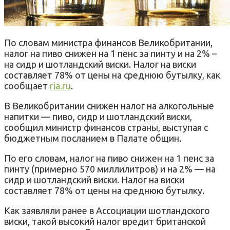
По словам министра финансов Великобритании,
налог на пиво снижен на 1 пенс за пинту и на 2% –
на сидр и шотландский виски. Налог на виски
составляет 78% от цены на среднюю бутылку, как
сообщает
ria.ru
.
В Великобритании снижен налог на алкогольные
напитки — пиво, сидр и шотландский виски,
сообщил министр финансов страны, выступая с
бюджетным посланием в Палате общин.
По его словам, налог на пиво снижен на 1 пенс за
пинту (примерно 570 миллилитров) и на 2% — на
сидр и шотландский виски. Налог на виски
составляет 78% от цены на среднюю бутылку.
Как заявляли ранее в Ассоциации шотландского
виски, такой высокий налог вредит британской