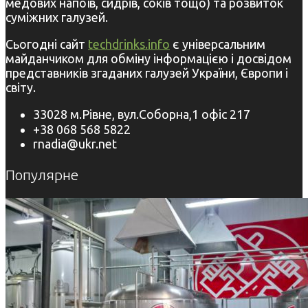
медових напоїв, сидрів, соків тощо) та розвиток
суміжних галузей.
Сьогодні сайт
techdrinks.info
є універсальним
майданчиком для обміну інформацією і досвідом
представників згаданих галузей України, Європи і
світу.
33028 м.Рівне, вул.Соборна,1 офіс 217
+38 068 568 5822
rnadia@ukr.net
Популярне