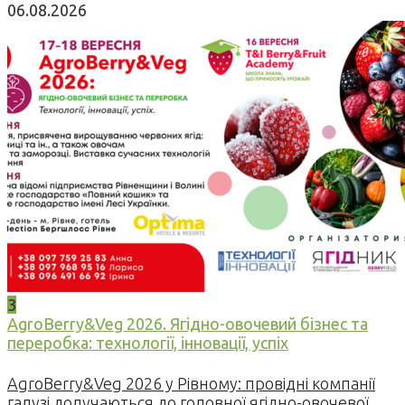
06.08.2026
3
AgroBerry&Veg 2026. Ягідно-овочевий бізнес та
переробка: технології, інновації, успіх
AgroBerry&Veg 2026 у Рівному: провідні компанії
галузі долучаються до головної ягідно-овочевої