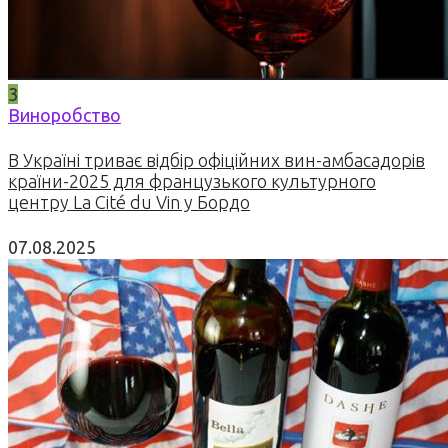
3
Виноробство
В Україні триває відбір офіційних вин-амбасадорів
країни-2025 для французького культурного
центру La Cité du Vin у Бордо
07.08.2025