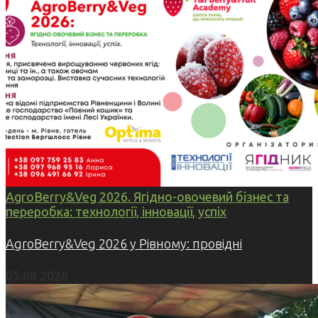
AgroBerry&Veg 2026. Ягідно-овочевий бізнес та
переробка: технології, інновації, успіх
AgroBerry&Veg 2026 у Рівному: провідні
05.08.2026