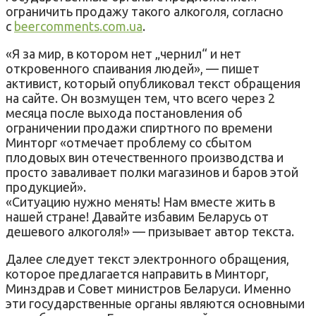
ограничить продажу такого алкоголя, согласно
с
beercomments.com.ua
.
«Я за мир, в котором нет „чернил“ и нет
откровенного спаивания людей», — пишет
активист, который опубликовал текст обращения
на сайте. Он возмущен тем, что всего через 2
месяца после выхода постановления об
ограничении продажи спиртного по времени
Минторг «отмечает проблему со сбытом
плодовых вин отечественного производства и
просто заваливает полки магазинов и баров этой
продукцией».
«Ситуацию нужно менять! Нам вместе жить в
нашей стране! Давайте избавим Беларусь от
дешевого алкоголя!» — призывает автор текста.
Далее следует текст электронного обращения,
которое предлагается направить в Минторг,
Минздрав и Совет министров Беларуси. Именно
эти государственные органы являются основными