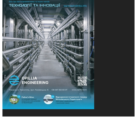
© 2013-2026 Засновники: Конєва К.В., Ящук Н.І.
Назва, концепція та дизайн проєктів медіагрупи