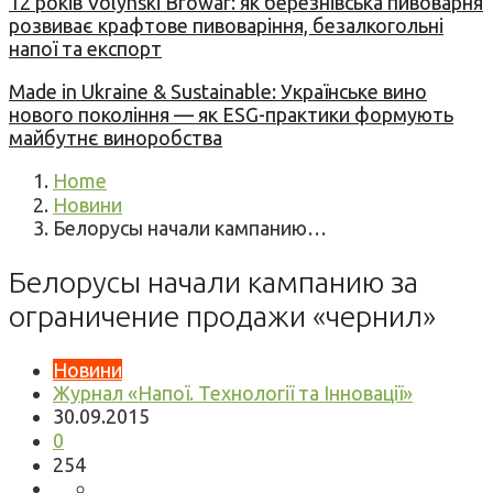
12 років Volynski Browar: як березнівська пивоварня
розвиває крафтове пивоваріння, безалкогольні
напої та експорт
Made in Ukraine & Sustainable: Українське вино
нового покоління — як ESG-практики формують
майбутнє виноробства
Home
Новини
Белорусы начали кампанию…
Белорусы начали кампанию за
ограничение продажи «чернил»
Новини
Журнал «Напої. Технології та Інновації»
30.09.2015
0
254