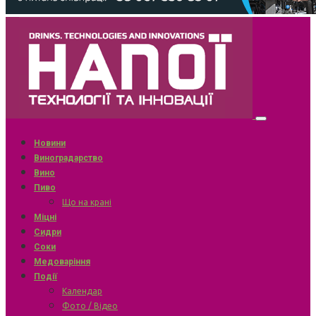
Новини
Виноградарство
Вино
Пиво
Що на крані
Міцні
Сидри
Соки
Медоваріння
Події
Календар
Фото / Відео