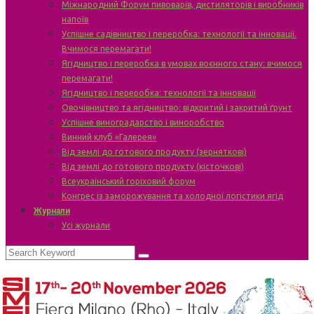
Міжнародний Форум пивоварів, дистиляторів і виробників
напоїв
Успішне садівництво і переробка: технології та інновації.
Вчимося перемагати!
Ягідництво і переробка в умовах воєнного стану: вчимося
перемагати!
Ягідництво і переробка: технології та інновації
Овочівництво та ягідництво: відкритий і закритий ґрунт
Успішне виноградарство і виноробство
Винний клуб «Галерея»
Від землі до готового продукту (зерняткові)
Від землі до готового продукту (кісточкові)
Всеукраїнський горіховий форум
Конгрес із заморожування та холодної логістики ягід
Журнали
Усі журнали