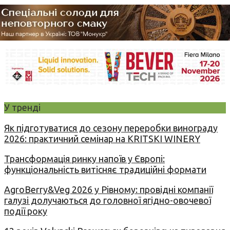
У тренді
Як підготуватися до сезону переробки винограду
2026: практичний семінар на KRITSKI WINERY
Трансформація ринку напоїв у Європі:
функціональність витісняє традиційні формати
AgroBerry&Veg 2026 у Рівному: провідні компанії
галузі долучаються до головної ягідно-овочевої
події року