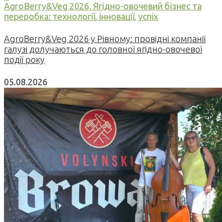
AgroBerry&Veg 2026. Ягідно-овочевий бізнес та
переробка: технології, інновації, успіх
AgroBerry&Veg 2026 у Рівному: провідні компанії
галузі долучаються до головної ягідно-овочевої
події року
05.08.2026