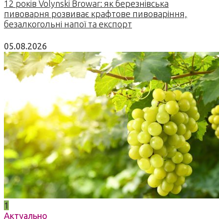
12 років Volynski Browar: як березнівська
пивоварня розвиває крафтове пивоваріння,
безалкогольні напої та експорт
05.08.2026
1
Актуально