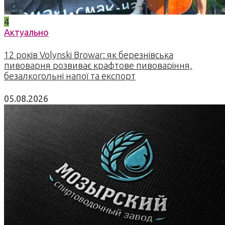
4
Актуально
12 років Volynski Browar: як березнівська
пивоварня розвиває крафтове пивоваріння,
безалкогольні напої та експорт
05.08.2026