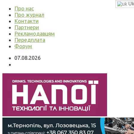
Uk
Про нас
Про журнал
Контакти
Партнери
Рекламодавцям
Передплата
Форум
07.08.2026