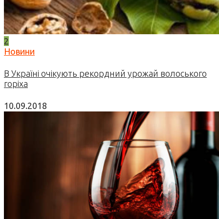
2
Новини
В Україні очікують рекордний урожай волоського
горіха
10.09.2018