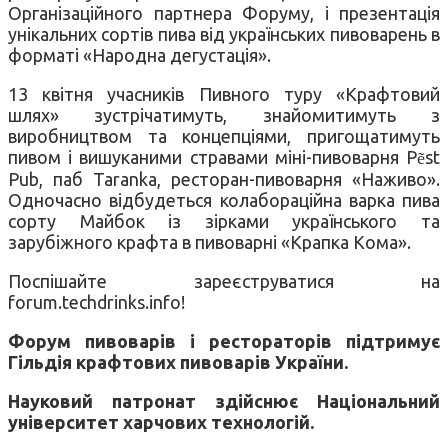
Організаційного партнера Форуму, і презентація
унікальних сортів пива від українських пивоварень в
форматі «Народна дегустація».
13 квітня учасників Пивного туру «Крафтовий
шлях» зустрічатимуть, знайомитимуть з
виробництвом та концепціями, пригощатимуть
пивом і вишуканими стравами міні-пивоварня Pẽst
Pub, паб Taranka, ресторан-пивоварня «Наживо».
Одночасно відбудеться колабораційна варка пива
сорту Майбок із зірками українського та
зарубіжного крафта в пивоварні «Крапка Кома».
Поспішайте зареєструватися на
forum.techdrinks.info!
Форум пивоварів і рестораторів підтримує
Гільдія крафтових пивоварів України.
Науковий патронат здійснює Національний
університет харчових технологій.