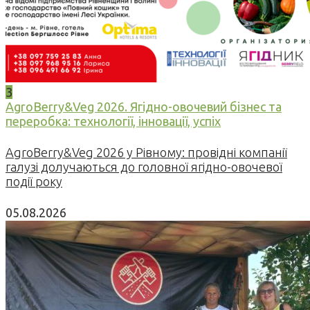
3
AgroBerry&Veg 2026. Ягідно-овочевий бізнес та
переробка: технології, інновації, успіх
AgroBerry&Veg 2026 у Рівному: провідні компанії
галузі долучаються до головної ягідно-овочевої
події року
05.08.2026