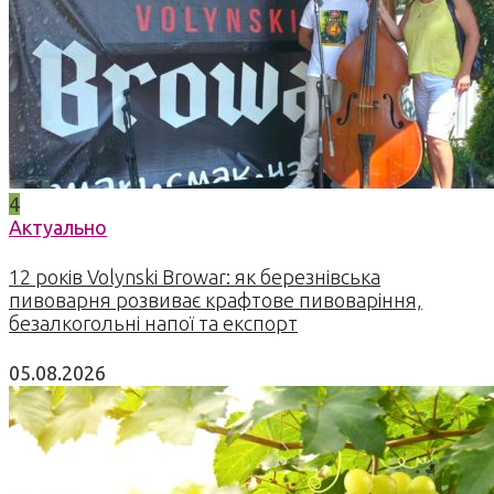
4
Актуально
12 років Volynski Browar: як березнівська
пивоварня розвиває крафтове пивоваріння,
безалкогольні напої та експорт
05.08.2026