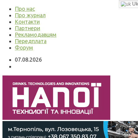
Uk
Про нас
Про журнал
Контакти
Партнери
Рекламодавцям
Передплата
Форум
07.08.2026