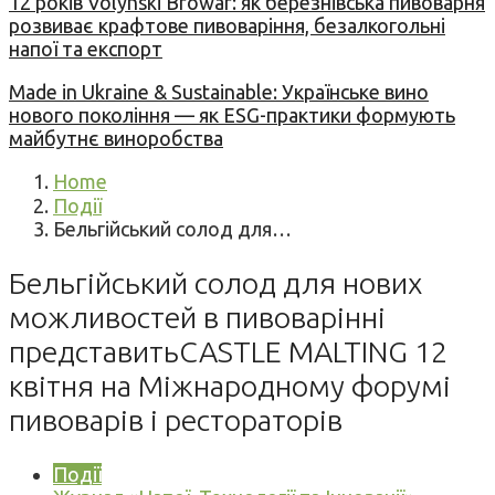
12 років Volynski Browar: як березнівська пивоварня
розвиває крафтове пивоваріння, безалкогольні
напої та експорт
Made in Ukraine & Sustainable: Українське вино
нового покоління — як ESG-практики формують
майбутнє виноробства
Home
Події
Бельгійський солод для…
Бельгійський солод для нових
можливостей в пивоварінні
представитьCASTLE MALTING 12
квітня на Міжнародному форумі
пивоварів і рестораторів
Події