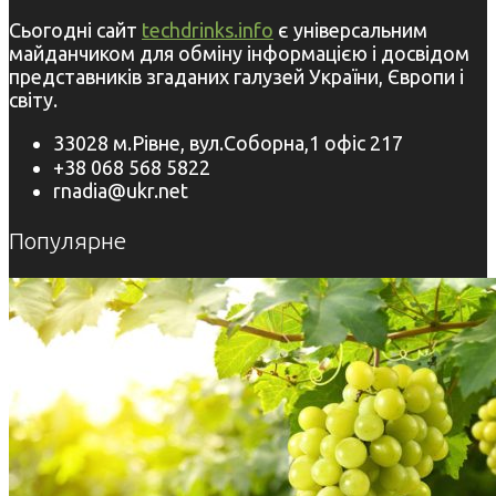
Сьогодні сайт
techdrinks.info
є універсальним
майданчиком для обміну інформацією і досвідом
представників згаданих галузей України, Європи і
світу.
33028 м.Рівне, вул.Соборна,1 офіс 217
+38 068 568 5822
rnadia@ukr.net
Популярне