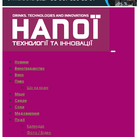
Новини
Виноградарство
Вино
Пиво
Що на крані
Міцні
Сидри
Соки
Медоваріння
Події
Календар
Фото / Відео