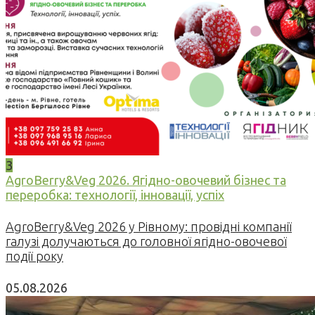
3
AgroBerry&Veg 2026. Ягідно-овочевий бізнес та
переробка: технології, інновації, успіх
AgroBerry&Veg 2026 у Рівному: провідні компанії
галузі долучаються до головної ягідно-овочевої
події року
05.08.2026