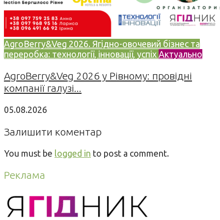
AgroBerry&Veg 2026. Ягідно-овочевий бізнес та
переробка: технології, інновації, успіх
Актуально
AgroBerry&Veg 2026 у Рівному: провідні
компанії галузі...
05.08.2026
Залишити коментар
You must be
logged in
to post a comment.
Реклама