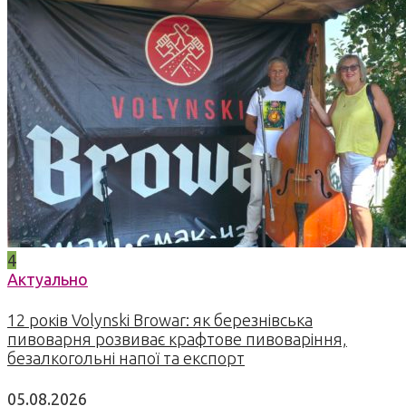
4
Актуально
12 років Volynski Browar: як березнівська
пивоварня розвиває крафтове пивоваріння,
безалкогольні напої та експорт
05.08.2026