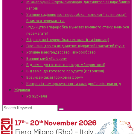
Міжнародний Форум пивоварів, дистиляторів і виробників
напоїв
Успішне садівництво і переробка: технології та інновації.
Вчимося перемагати!
Ягідництво і переробка в умовах воєнного стану: вчимося
перемагати!
Ягідництво і переробка: технології та інновації
Овочівництво та ягідництво: відкритий і закритий ґрунт
Успішне виноградарство і виноробство
Винний клуб «Галерея»
Від землі до готового продукту (зерняткові)
Від землі до готового продукту (кісточкові)
Всеукраїнський горіховий форум
Конгрес із заморожування та холодної логістики ягід
Журнали
Усі журнали