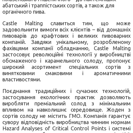
абатський і траппістських сортів, а також для
органічного пива.
Castle Malting славиться тим, що може
задовольнити вимоги всіх клієнтів – від домашніх
пивоварів до крафтових і великих пивоварних
компаній. Завдяки унікальному, розробленому
фахівцями компанії обладнанню, Castle Malting
застосовує революційні технології у виробництві
обсмаженого і карамельного солоду, пропонує
широкий асортимент спеціальних сортів з
винятковими смаковими і ароматичними
властивостями.
Поєднання традиційних і сучасних технологій,
застосування екологічних практик дозволяють
виробляти преміальний солод з мінімальним
впливом на навколишнє середовище. Жоден з
сортів солоду не містить ГМО. Компанія гарантує
сувору відповідність виробництва чинним нормам
Hazard Analyses of Critical Control Points і системі