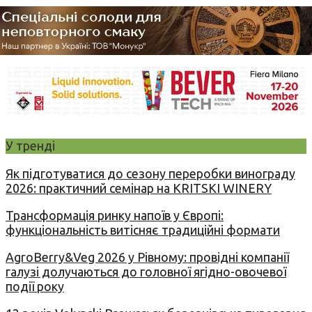
У тренді
Як підготуватися до сезону переробки винограду
2026: практичний семінар на KRITSKI WINERY
Трансформація ринку напоїв у Європі:
функціональність витісняє традиційні формати
AgroBerry&Veg 2026 у Рівному: провідні компанії
галузі долучаються до головної ягідно-овочевої
події року