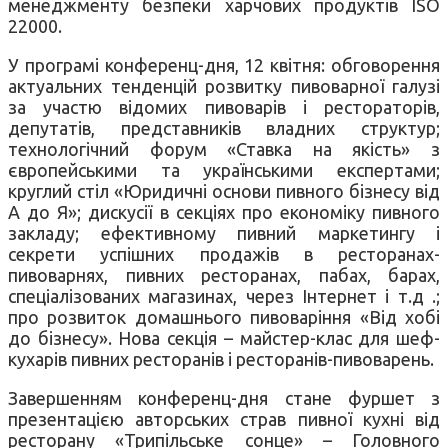
менеджменту безпеки харчових продуктів ISO
22000.
У програмі конференц-дня, 12 квітня: обговорення
актуальних тенденцій розвитку пивоварної галузі
за участю відомих пивоварів і рестораторів,
депутатів, представників владних структур;
технологічний форум «Ставка на якість» з
європейськими та українськими експертами;
круглий стіл «Юридичні основи пивного бізнесу від
А до Я»; дискусії в секціях про економіку пивного
закладу; ефективному пивний маркетингу і
секрети успішних продажів в ресторанах-
пивоварнях, пивних ресторанах, пабах, барах,
спеціалізованих магазинах, через Інтернет і т.д .;
про розвиток домашнього пивоваріння «Від хобі
до бізнесу». Нова секція – майстер-клас для шеф-
кухарів пивних ресторанів і ресторанів-пивоварень.
Завершенням конференц-дня стане фуршет з
презентацією авторських страв пивної кухні від
ресторану «Трипільське сонце» – Головного