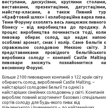
виступами, дискусіями, круглими столами,
виставками, презентаціями, дегустаціями,
майстер-класами, а також Пивний тур
«Крафтовий шлях» і колабораційна варка пива.
Теми Форуму охоплять весь ланцюжок пивного
бізнесу – від виробництва до продажу. А
процес виробництва починається тоді, коли
пивовар обирає солод, що надає напою
особливі аромат, смак і колір. Саме Бельгія є
справжньою солодовою Меккою світу. З
представниками провідного бельгійського
виробника солоду – компанії Castle Malting
пивовари зможуть познайомитися на
весняному Форумі.
Більше 2100 пивоварних компаній з 122 країн світу
обирають солод, вироблений Castle Malting, –
найстарішої солодовні Бельгії та однієї з
найстаріших сімейних солодовень у світі. Компанія
виробляє повний асортимент базових і спеціальних
сортів солоду для будь-якого пива: від
пільзенського і пшеничного – до найтемніших