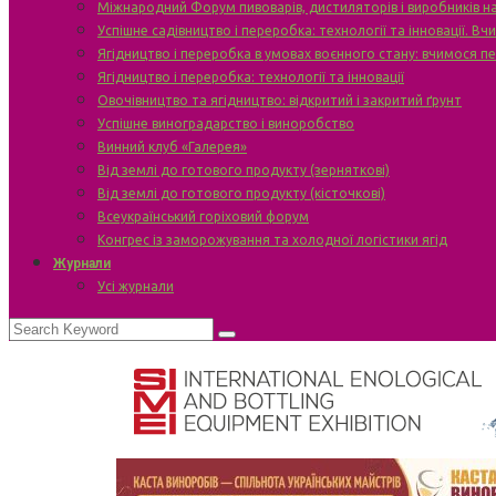
Міжнародний Форум пивоварів, дистиляторів і виробників н
Успішне садівництво і переробка: технології та інновації. В
Ягідництво і переробка в умовах воєнного стану: вчимося п
Ягідництво і переробка: технології та інновації
Овочівництво та ягідництво: відкритий і закритий ґрунт
Успішне виноградарство і виноробство
Винний клуб «Галерея»
Від землі до готового продукту (зерняткові)
Від землі до готового продукту (кісточкові)
Всеукраїнський горіховий форум
Конгрес із заморожування та холодної логістики ягід
Журнали
Усі журнали