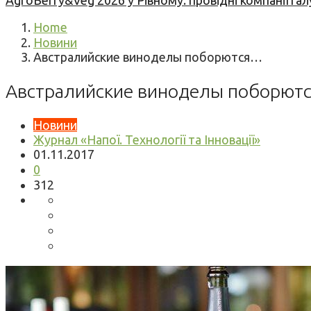
AgroBerry&Veg 2026 у Рівному: провідні компанії гал
Home
Новини
Австралийские виноделы поборются…
Австралийские виноделы поборются
Новини
Журнал «Напої. Технології та Інновації»
01.11.2017
0
312