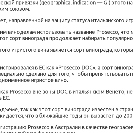
кой привязки (geographical indication — GI) этого 
ким союзом.
ет, направленной на защиту статуса итальянского игр
им виноделам использовать название Prosecco, что 
тот сорт винограда продолжает набирать популярнос
о игристого вина является сорт винограда, который 
истрировался в ЕС как «Prosecco DOC», а сорт виног
специально сделано для того, чтобы препятствовать
дноименное игристое вино.
как Prosecco вне зоны DOC в итальянском Венето, не
 ЕС.
дъеме, так как этот сорт винограда известен в стра
жидается, что в ближайшие годы он вырастет до 20
гистрацию Prosecco в Австралии в качестве географи