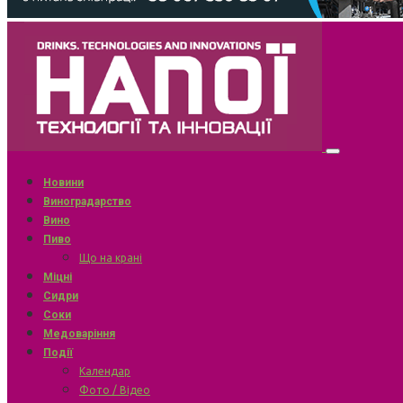
Новини
Виноградарство
Вино
Пиво
Що на крані
Міцні
Сидри
Соки
Медоваріння
Події
Календар
Фото / Відео