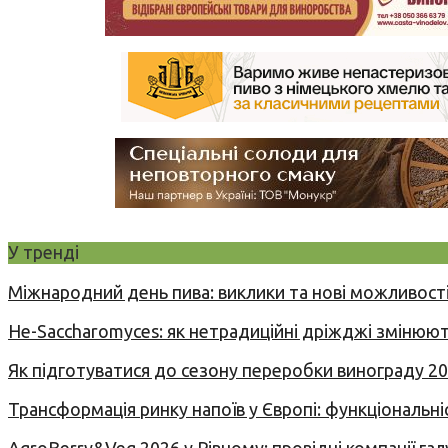
У тренді
Міжнародний день пива: виклики та нові можливості
Не-Saccharomyces: як нетрадиційні дріжджі змінюют
Як підготуватися до сезону переробки винограду 2
Трансформація ринку напоїв у Європі: функціональні