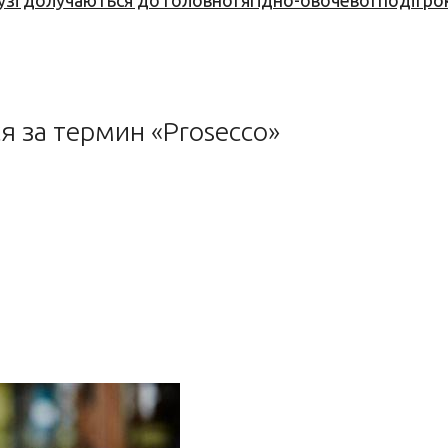
узі долучаються до головної ягідно-овочевої події ро
 за термин «Prosecco»