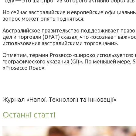
году — это шаг, против которого активно боролась
Но сейчас австралийские и европейские официальны
вопрос может опять подняться.
Австралийское правительство поддерживает право 
дел и торговли (DFAT) сказал, что «осознает важн
использования австралийскими торговцами».
Отметим, термин Prosecco «широко используется» в
географического указания (GI)». По меньшей мере,
«Prosecco Road».
Журнал «Напої. Технології та Інновації»
Останні статті