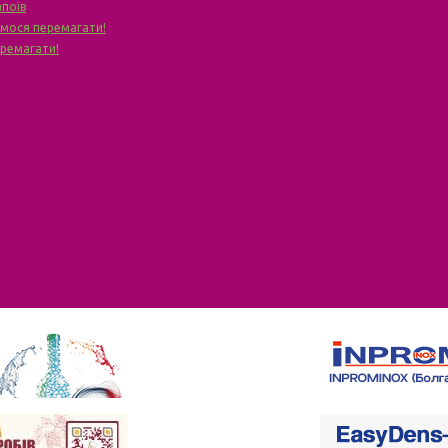
апоїв
чимося перемагати!
еремагати!