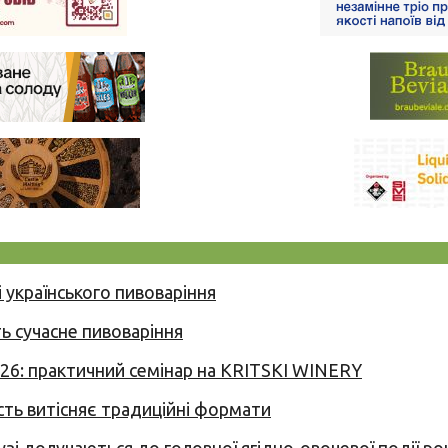
 українського пивоваріння
ь сучасне пивоваріння
026: практичний семінар на KRITSKI WINERY
сть витісняє традиційні формати