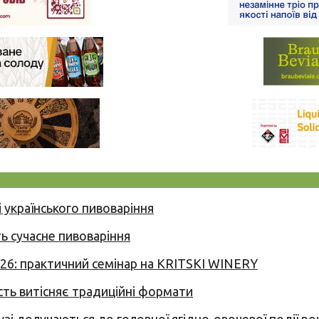
 українського пивоваріння
ь сучасне пивоваріння
026: практичний семінар на KRITSKI WINERY
сть витісняє традиційні формати