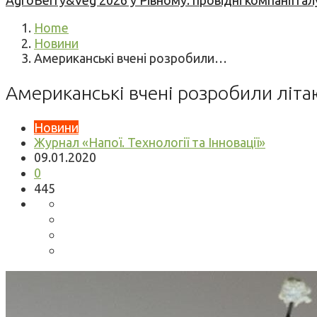
AgroBerry&Veg 2026 у Рівному: провідні компанії гал
Home
Новини
Американські вчені розробили…
Американські вчені розробили літа
Новини
Журнал «Напої. Технології та Інновації»
09.01.2020
0
445