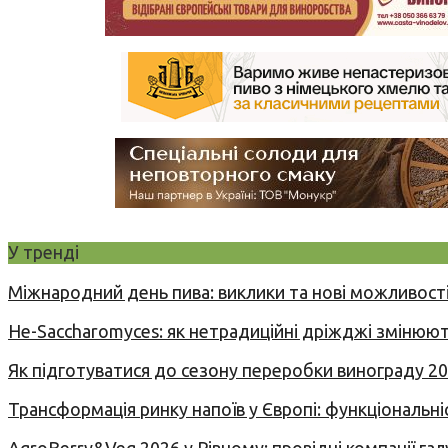
У тренді
Міжнародний день пива: виклики та нові можливості
Не-Saccharomyces: як нетрадиційні дріжджі змінюют
Як підготуватися до сезону переробки винограду 2
Трансформація ринку напоїв у Європі: функціональні