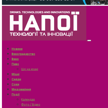
Новини
Виноградарство
Вино
Пиво
Що на крані
Міцні
Сидри
Соки
Медоваріння
Події
Календар
Фото / Відео