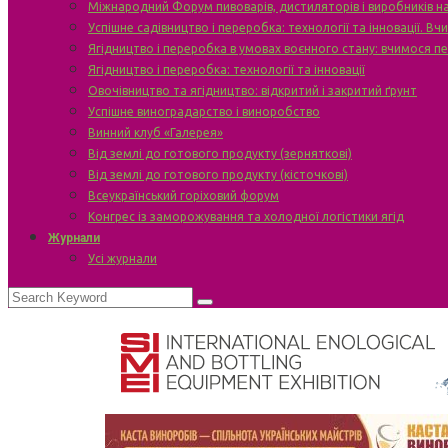
Міжнародний Форум пивоварів, дистиляторів і виробників н
Успішне садівництво і переробка: технології та інновації. В
Ягідництво і переробка в умовах воєнного стану: вчимося п
Ягідництво і переробка: технології та інновації
Овочівництво та ягідництво: відкритий і закритий ґрунт
Успішне виноградарство і виноробство
Винний клуб «Галерея»
Від землі до готового продукту (зерняткові)
Від землі до готового продукту (кісточкові)
Всеукраїнський горіховий форум
Конгрес із заморожування та холодної логістики ягід
Журнали
Усі журнали