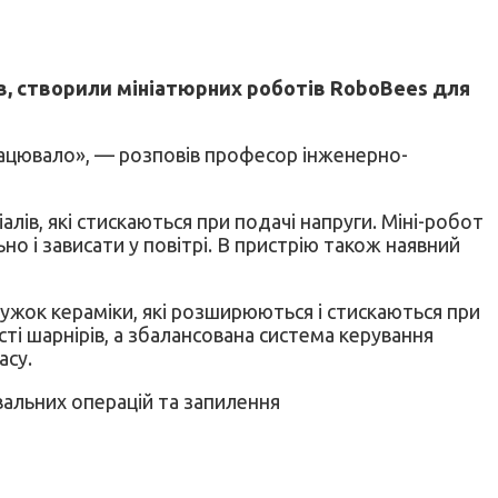
в, створили мініатюрних роботів RoboBees для
працювало», — розповів професор інженерно-
лів, які стискаються при подачі напруги. Міні-робот
о і зависати у повітрі. В пристрію також наявний
ужок кераміки, які розширюються і стискаються при
ості шарнірів, а збалансована система керування
асу.
альних операцій та запилення