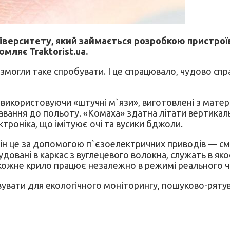
ніверситету, який займається розробкою пристрої
мляє Traktorist.ua.
и змогли таке спробувати. І це спрацювало, чудово с
використовуючи «штучні м`язи», виготовлені з матеріа
вання до польоту. «Комаха» здатна літати вертикальн
троніка, що імітуює очі та вусики бджоли.
він це за допомогою п`єзоелектричних приводів — см
будовані в каркас з вуглецевого волокна, служать в як
кожне крило працює незалежно в режимі реального ч
вати для екологічного моніторингу, пошуково-рятув