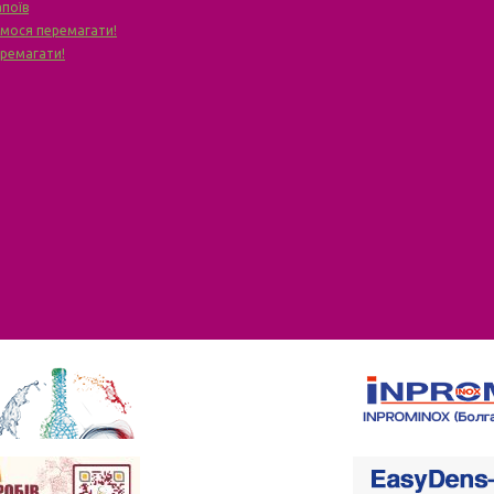
апоїв
чимося перемагати!
еремагати!