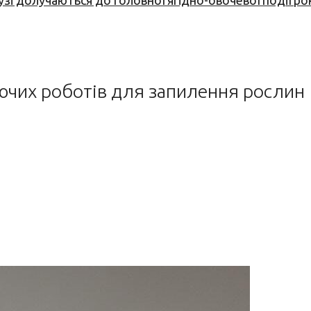
узі долучаються до головної ягідно-овочевої події ро
ючих роботів для запилення рослин