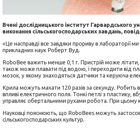
Вчені дослідницького інститут Гарвардського у
виконання сільськогосподарських завдань, повідо
«Це насправді все завдяки прориву в лабораторії м
прикладних наук Роберт Вуд.
RoboBee важить менше 0,1 г. Пристрій може літати, 
також може плавати під водою, і переходити від пла
мозок, у якому знаходяться датчики та керуюча елек
Крила можуть махати 120 разів за секунду. Робить 
впливі електричного поля. Тонкі петлі з пластику, в
управляє обертальними рухами робота. При цьому 
Науковці пояснюють, що RoboBees можуть застосову
сільськогосподарських культур.