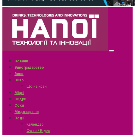
Новини
Виноградарство
Вино
Пиво
Що на крані
Міцні
Сидри
Соки
Медоваріння
Події
Календар
Фото / Відео