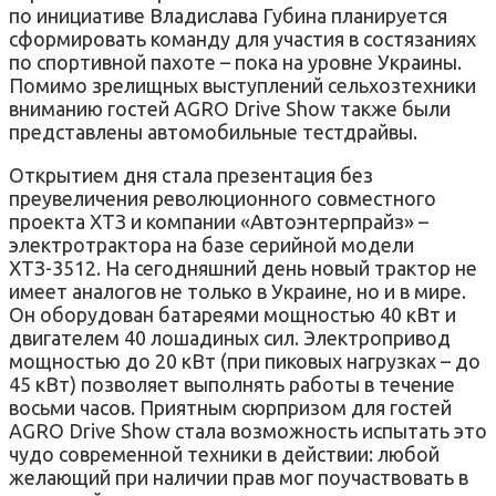
по инициативе Владислава Губина планируется
сформировать команду для участия в состязаниях
по спортивной пахоте – пока на уровне Украины.
Помимо зрелищных выступлений сельхозтехники
вниманию гостей AGRO Drive Show также были
представлены автомобильные тестдрайвы.
Открытием дня стала презентация без
преувеличения революционного совместного
проекта ХТЗ и компании «Автоэнтерпрайз» –
электротрактора на базе серийной модели
ХТЗ-3512. На сегодняшний день новый трактор не
имеет аналогов не только в Украине, но и в мире.
Он оборудован батареями мощностью 40 кВт и
двигателем 40 лошадиных сил. Электропривод
мощностью до 20 кВт (при пиковых нагрузках – до
45 кВт) позволяет выполнять работы в течение
восьми часов. Приятным сюрпризом для гостей
AGRO Drive Show стала возможность испытать это
чудо современной техники в действии: любой
желающий при наличии прав мог поучаствовать в