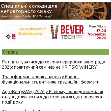
У тренді
Як підготуватися до сезону переробки винограду
2026: практичний семінар на KRITSKI WINERY
Трансформація ринку напоїв у Європі:
функціональність витісняє традиційні формати
AgroBerry&Veg 2026 у Рівному: провідні компанії
галузі долучаються до головної ягідно-овочевої
події року