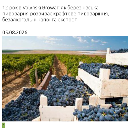
12 років Volynski Browar: як березнівська
пивоварня розвиває крафтове пивоваріння,
безалкогольні напої та експорт
05.08.2026
1