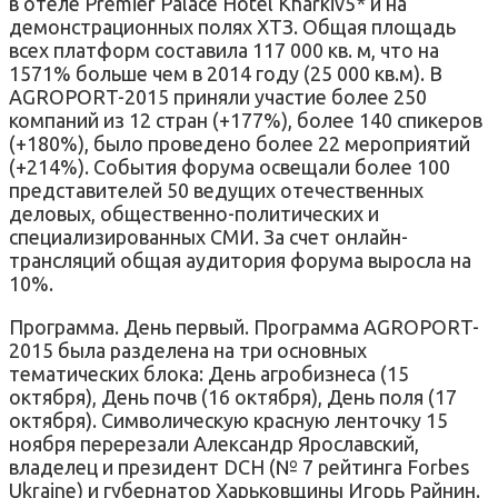
в отеле Premier Palace Hotel Kharkiv5* и на
демонстрационных полях ХТЗ. Общая площадь
всех платформ составила 117 000 кв. м, что на
1571% больше чем в 2014 году (25 000 кв.м). В
AGROPORT-2015 приняли участие более 250
компаний из 12 стран (+177%), более 140 спикеров
(+180%), было проведено более 22 мероприятий
(+214%). События форума освещали более 100
представителей 50 ведущих отечественных
деловых, общественно-политических и
специализированных СМИ. За счет онлайн-
трансляций общая аудитория форума выросла на
10%.
Программа. День первый. Программа AGROPORT-
2015 была разделена на три основных
тематических блока: День агробизнеса (15
октября), День почв (16 октября), День поля (17
октября). Символическую красную ленточку 15
ноября перерезали Александр Ярославский,
владелец и президент DCH (№ 7 рейтинга Forbes
Ukraine) и губернатор Харьковщины Игорь Райнин.