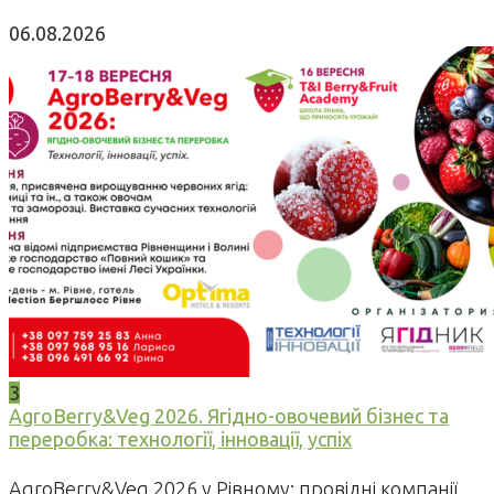
06.08.2026
3
AgroBerry&Veg 2026. Ягідно-овочевий бізнес та
переробка: технології, інновації, успіх
AgroBerry&Veg 2026 у Рівному: провідні компанії