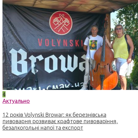
4
Актуально
12 років Volynski Browar: як березнівська
пивоварня розвиває крафтове пивоваріння,
безалкогольні напої та експорт