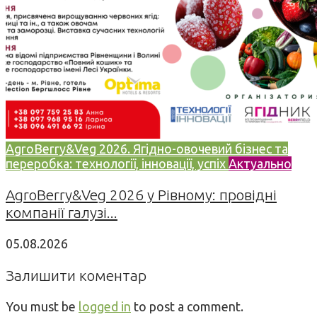
AgroBerry&Veg 2026. Ягідно-овочевий бізнес та
переробка: технології, інновації, успіх
Актуально
AgroBerry&Veg 2026 у Рівному: провідні
компанії галузі...
05.08.2026
Залишити коментар
You must be
logged in
to post a comment.