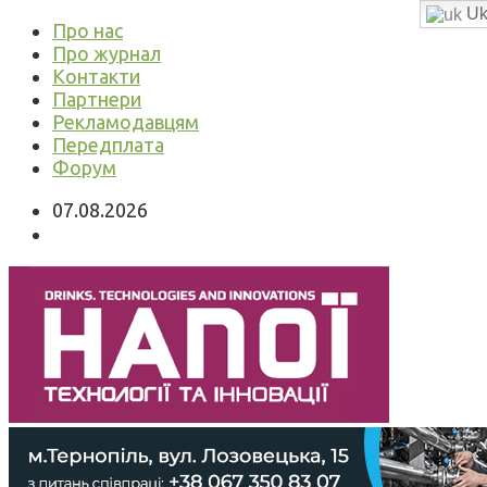
Uk
Про нас
Про журнал
Контакти
Партнери
Рекламодавцям
Передплата
Форум
07.08.2026