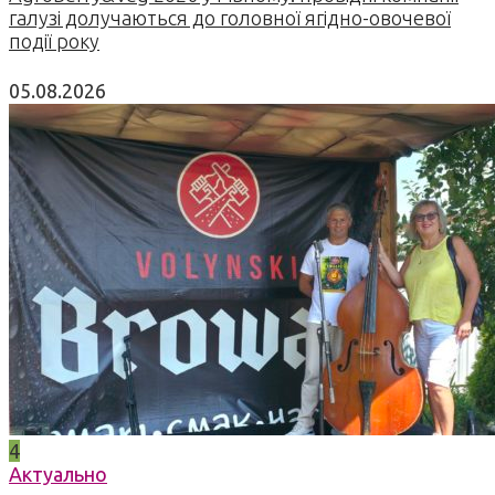
галузі долучаються до головної ягідно-овочевої
події року
05.08.2026
4
Актуально