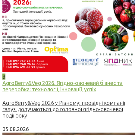
3
AgroBerry&Veg 2026. Ягідно-овочевий бізнес та
переробка: технології, інновації, успіх
AgroBerry&Veg 2026 у Рівному: провідні компанії
галузі долучаються до головної ягідно-овочевої
події року
05.08.2026