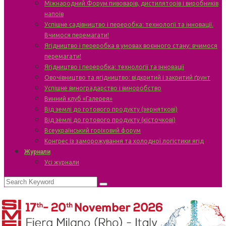
Міжнародний Форум пивоварів, дистиляторів і виробників
напоїв
Успішне садівництво і переробка: технології та інновації.
Вчимося перемагати!
Ягідництво і переробка в умовах воєнного стану: вчимося
перемагати!
Ягідництво і переробка: технології та інновації
Овочівництво та ягідництво: відкритий і закритий ґрунт
Успішне виноградарство і виноробство
Винний клуб «Галерея»
Від землі до готового продукту (зерняткові)
Від землі до готового продукту (кісточкові)
Всеукраїнський горіховий форум
Конгрес із заморожування та холодної логістики ягід
Журнали
Усі журнали