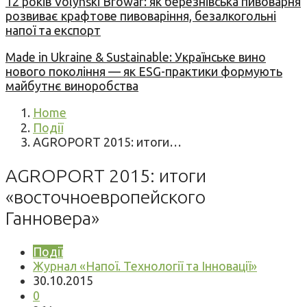
12 років Volynski Browar: як березнівська пивоварня
розвиває крафтове пивоваріння, безалкогольні
напої та експорт
Made in Ukraine & Sustainable: Українське вино
нового покоління — як ESG-практики формують
майбутнє виноробства
Home
Події
AGROPORT 2015: итоги…
AGROPORT 2015: итоги
«восточноевропейского
Ганновера»
Події
Журнал «Напої. Технології та Інновації»
30.10.2015
0