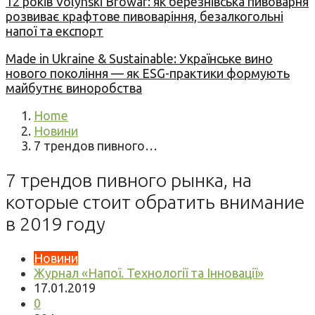
12 років Volynski Browar: як березнівська пивоварня
розвиває крафтове пивоваріння, безалкогольні
напої та експорт
Made in Ukraine & Sustainable: Українське вино
нового покоління — як ESG-практики формують
майбутнє виноробства
Home
Новини
7 трендов пивного…
7 трендов пивного рынка, на
которые стоит обратить внимание
в 2019 году
Новини
Журнал «Напої. Технології та Інновації»
17.01.2019
0