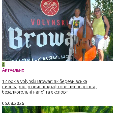
4
Актуально
12 років Volynski Browar: як березнівська
пивоварня розвиває крафтове пивоваріння,
безалкогольні напої та експорт
05.08.2026