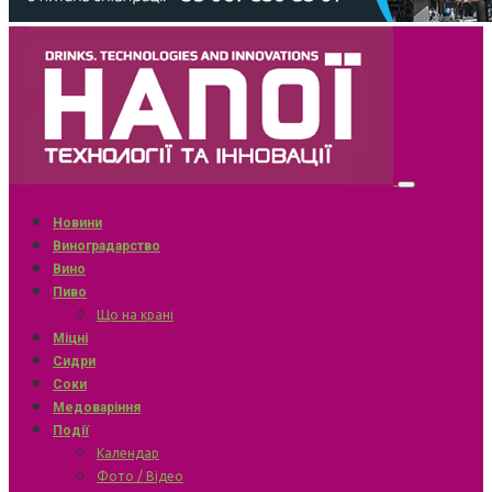
Новини
Виноградарство
Вино
Пиво
Що на крані
Міцні
Сидри
Соки
Медоваріння
Події
Календар
Фото / Відео