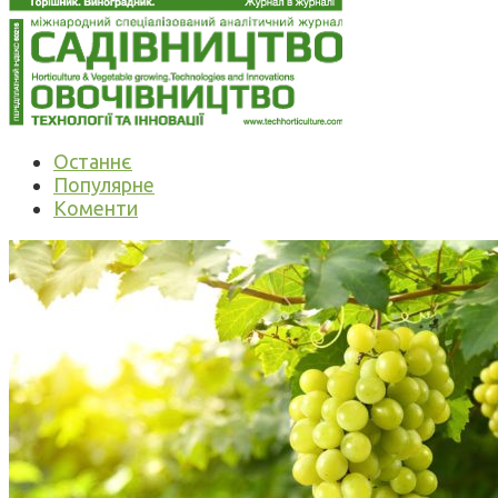
Останнє
Популярне
Коменти