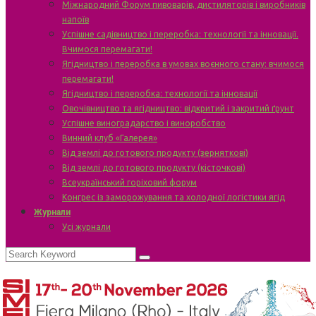
Міжнародний Форум пивоварів, дистиляторів і виробників
напоїв
Успішне садівництво і переробка: технології та інновації.
Вчимося перемагати!
Ягідництво і переробка в умовах воєнного стану: вчимося
перемагати!
Ягідництво і переробка: технології та інновації
Овочівництво та ягідництво: відкритий і закритий ґрунт
Успішне виноградарство і виноробство
Винний клуб «Галерея»
Від землі до готового продукту (зерняткові)
Від землі до готового продукту (кісточкові)
Всеукраїнський горіховий форум
Конгрес із заморожування та холодної логістики ягід
Журнали
Усі журнали