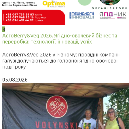
3
AgroBerry&Veg 2026. Ягідно-овочевий бізнес та
переробка: технології, інновації, успіх
AgroBerry&Veg 2026 у Рівному: провідні компанії
галузі долучаються до головної ягідно-овочевої
події року
05.08.2026