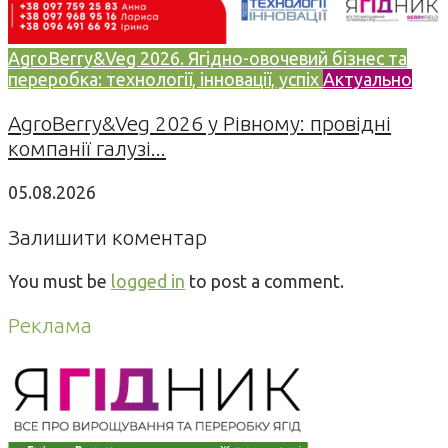
AgroBerry&Veg 2026. Ягідно-овочевий бізнес та
переробка: технології, інновації, успіх
Актуально
AgroBerry&Veg 2026 у Рівному: провідні
компанії галузі...
05.08.2026
Залишити коментар
You must be
logged in
to post a comment.
Реклама