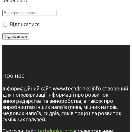
08.09.2017
Відписатися
Про нас
Інформаційний сайт www.techdrinks.info створений
для популяризації інформації про розвиток
виноградарства та виноробства, а також про
виробництво інших напоїв (пива, міцних напоїв,
медових напоїв, сидрів, соків тощо) та розвиток
суміжних галузей.
Сьогодні сайт
techdrinks.info
є універсальним