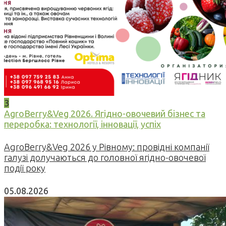
3
AgroBerry&Veg 2026. Ягідно-овочевий бізнес та
переробка: технології, інновації, успіх
AgroBerry&Veg 2026 у Рівному: провідні компанії
галузі долучаються до головної ягідно-овочевої
події року
05.08.2026