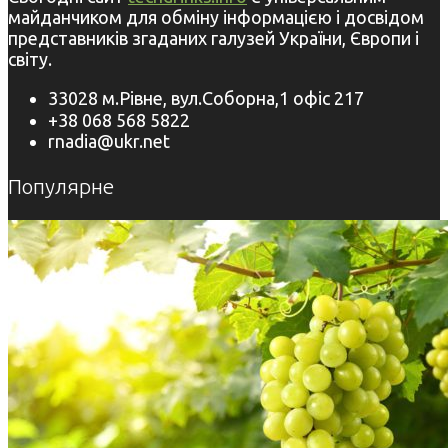
майданчиком для обміну інформацією і досвідом
представників згаданих галузей України, Європи і
світу.
33028 м.Рівне, вул.Соборна,1 офіс 217
+38 068 568 5822
rnadia@ukr.net
Популярне