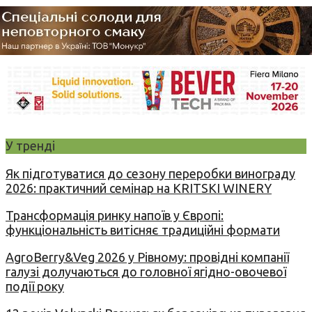
У тренді
Як підготуватися до сезону переробки винограду
2026: практичний семінар на KRITSKI WINERY
Трансформація ринку напоїв у Європі:
функціональність витісняє традиційні формати
AgroBerry&Veg 2026 у Рівному: провідні компанії
галузі долучаються до головної ягідно-овочевої
події року