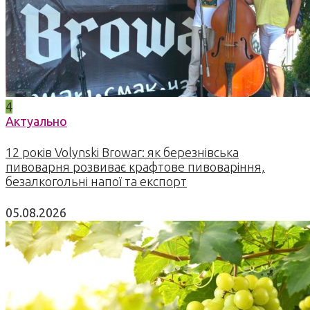
4
Актуально
12 років Volynski Browar: як березнівська
пивоварня розвиває крафтове пивоваріння,
безалкогольні напої та експорт
05.08.2026