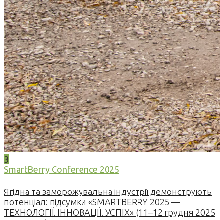
3
SmartBerry Conference 2025
Ягідна та заморожувальна індустрії демонструють
потенціал: підсумки «SMARTBERRY 2025 —
ТЕХНОЛОГІЇ. ІННОВАЦІЇ. УСПІХ» (11–12 грудня 2025