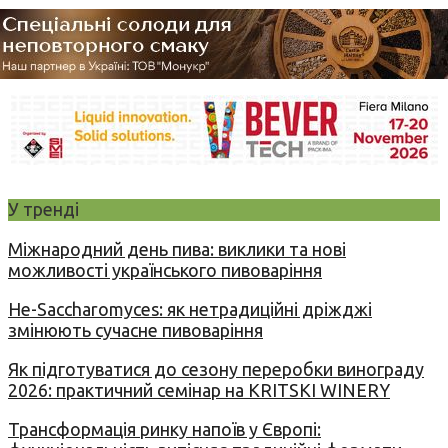
У тренді
Міжнародний день пива: виклики та нові
можливості українського пивоваріння
Не-Saccharomyces: як нетрадиційні дріжджі
змінюють сучасне пивоваріння
Як підготуватися до сезону переробки винограду
2026: практичний семінар на KRITSKI WINERY
Трансформація ринку напоїв у Європі: