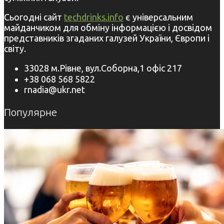
Сьогодні сайт
techdrinks.info
є універсальним
майданчиком для обміну інформацією і досвідом
представників згаданих галузей України, Європи і
світу.
33028 м.Рівне, вул.Соборна,1 офіс 217
+38 068 568 5822
rnadia@ukr.net
Популярне