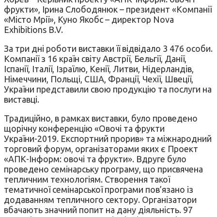
фрукти», Ірина Слободянюк – президент «Компанії
«Місто Мрії», Куно Якобс – директор Nova
Exhibitions B.V.
За три дні роботи виставки її відвідало 3 476 особи.
Компанії з 16 країн світу Австрії, Бельгії, Данії,
Іспанії, Італії, Ізраїлю, Кенії, Литви, Нідерландів,
Німеччини, Польщі, США, Франції, Чехії, Швеції,
України представили свою продукцію та послуги на
виставці.
Традиційно, в рамках виставки, було проведено
щорічну конференцію «Овочі та фрукти
України-2019. Експортний прорив» та міжнародний
торговий форум, організаторами яких є Проект
«АПК-Інформ: овочі та фрукти». Вдруге було
проведено семінарську програму, що присвячена
тепличним технологіям. Створення такої
тематичної семінарської програми пов’язано із
додаванням тепличного сектору. Організатори
вбачають значний попит на дану діяльність. 97