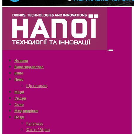
Новини
Виноградарство
Вино
Пиво
Що на крані
Міцні
Сидри
Соки
Медоваріння
Події
Календар
Фото / Відео