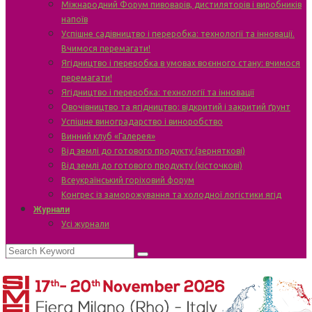
Міжнародний Форум пивоварів, дистиляторів і виробників
напоїв
Успішне садівництво і переробка: технології та інновації.
Вчимося перемагати!
Ягідництво і переробка в умовах воєнного стану: вчимося
перемагати!
Ягідництво і переробка: технології та інновації
Овочівництво та ягідництво: відкритий і закритий ґрунт
Успішне виноградарство і виноробство
Винний клуб «Галерея»
Від землі до готового продукту (зерняткові)
Від землі до готового продукту (кісточкові)
Всеукраїнський горіховий форум
Конгрес із заморожування та холодної логістики ягід
Журнали
Усі журнали