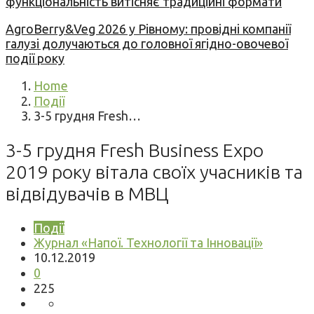
функціональність витісняє традиційні формати
AgroBerry&Veg 2026 у Рівному: провідні компанії
галузі долучаються до головної ягідно-овочевої
події року
Home
Події
3-5 грудня Fresh…
3-5 грудня Fresh Business Expo
2019 року вітала своїх учасників та
відвідувачів в МВЦ
Події
Журнал «Напої. Технології та Інновації»
10.12.2019
0
225