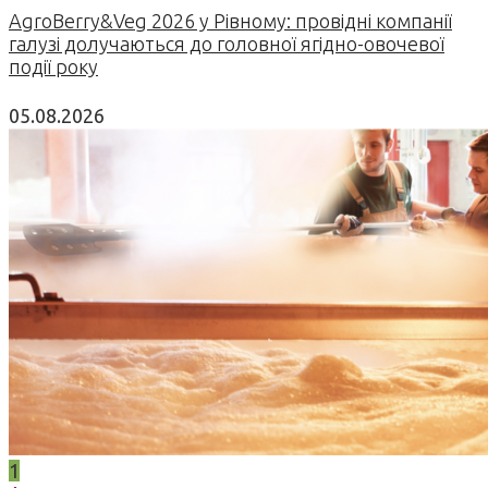
AgroBerry&Veg 2026 у Рівному: провідні компанії
галузі долучаються до головної ягідно-овочевої
події року
05.08.2026
1