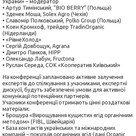
України» – модератор
• Артур Тимінський, “BIO BERRY” (Польща)
• Зденек Моша, Solex Agro (Чехія)
• Славомір Полковський, Polko Group (Польща)
• Коен Кромхоф, трейдер TradinOrganic
(Нідерланди)
• «РівнеХолод»
• Сергій Довбощук, Agrana
• Дмитро Панков, HIPP
• Олександр Лабун, Fructona
• Руслан Середа, CОК «Кооператив Київський»
На конференції заплановано активне залучення
експертів до спілкування з учасниками, експертні
дискусії, будуть забезпечені умови для активної
комунікації потенційних партнерів.
Учасники конференції отримають цінні роздаткові
матеріали:
• Брошура «Вирощування кущистих ягід органічним
методом» (FIBL, Швейцарія)
• База контактів українських та міжнародних
компаній – покупців органічних ягід (дані Organic