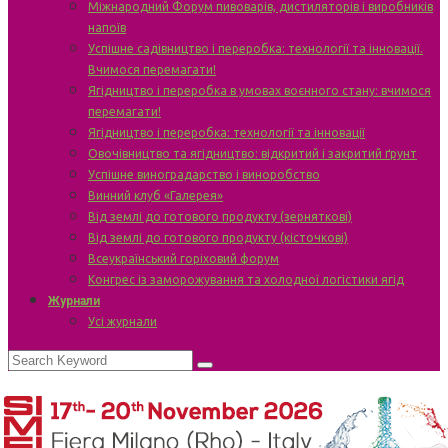
Міжнародний Форум пивоварів, дистиляторів і виробників
напоїв
Успішне садівництво і переробка: технології та інновації.
Вчимося перемагати!
Ягідництво і переробка в умовах воєнного стану: вчимося
перемагати!
Ягідництво і переробка: технології та інновації
Овочівництво та ягідництво: відкритий і закритий ґрунт
Успішне виноградарство і виноробство
Винний клуб «Галерея»
Від землі до готового продукту (зерняткові)
Від землі до готового продукту (кісточкові)
Всеукраїнський горіховий форум
Конгрес із заморожування та холодної логістики ягід
Журнали
Усі журнали