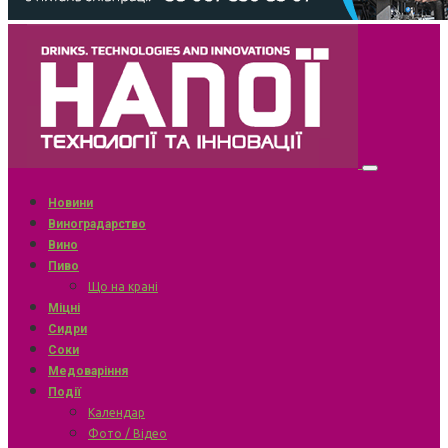
Новини
Виноградарство
Вино
Пиво
Що на крані
Міцні
Сидри
Соки
Медоваріння
Події
Календар
Фото / Відео