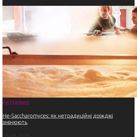
Актуально
Не-Saccharomyces: як нетрадиційні дріжджі
змінюють
07.08.2026