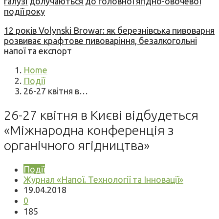
галузі долучаються до головної ягідно-овочевої
події року
12 років Volynski Browar: як березнівська пивоварня
розвиває крафтове пивоваріння, безалкогольні
напої та експорт
Home
Події
26-27 квітня в…
26-27 квітня в Києві відбудеться
«Міжнародна конференція з
органічного ягідництва»
Події
Журнал «Напої. Технології та Інновації»
19.04.2018
0
185