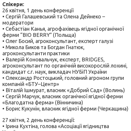
Спікери:
26 квітня, 1 день конференції
• Сергій Галашевський та Олена Дейнеко –
модератори
• Себастіан Канья, агрофахівець ягідної органічної
ферми “BIO BERRY” (Польща)
• Олег Босий, агроконсультант, експерт галузі
• Микола Биков та Богдан Гнатюк,
агроконсультанти практики
• Валерій Коновальчук, експерт, BRIDGES,
агроконсультант по органічній високорослій лохині,
кандидат с.г. наук, викладач НУБіП України
• Олександр Ростоцький, головний агроном групи
компаній «БТУ–Центр»
• Віталій Ішмурат, власник «Добрий Сад» (Волинь)
• Сергій Марчук, власник органічної ягідної ферми
«Благодатна ферма» (Вінничина)
• Борис Кукунін, власник ягідної ферми (Черкащина)
27 квітня, 2 день конференції:
• Ірина Кухтіна, голова «Асоціації ягідництва