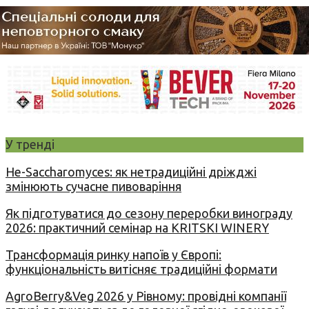
У тренді
Не-Saccharomyces: як нетрадиційні дріжджі
змінюють сучасне пивоваріння
Як підготуватися до сезону переробки винограду
2026: практичний семінар на KRITSKI WINERY
Трансформація ринку напоїв у Європі:
функціональність витісняє традиційні формати
AgroBerry&Veg 2026 у Рівному: провідні компанії