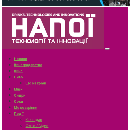
Новини
Виноградарство
Вино
Пиво
Що на крані
Міцні
Сидри
Соки
Медоваріння
Події
Календар
Фото / Відео