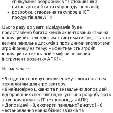
спілкування розробників та споживачів з
питань розробки та супроводу інновацій;
розробка, створення та супровід ICT
продуктів для АПК
Цього разу до уваги відвідувачів буде
представлено багато кейсів акцентованих саме на
інноваційних технологіям та автоматизації, а також
велика панельна дискусія з провідними експертами
агро-it ринку на тему: «Ефективність агро-it
інновацій та технологій – міф чи реальний
інструмент розвитку АПК?» .
На вас чекає:
• 9 годин інтенсиву присвяченому тільки новітнім
технологіям для агро сектору;
• 8 неймовірно цікавих та пізнавальних доповідей
від провідних спеціалістів, які успішно розробляють
та впроваджують IT-технології для АПК;
• Доповідачі – 8, експерти панельної дискусії – 6.
• встановлення нових бізнес зв’язків та