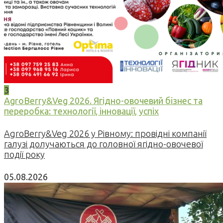
3
AgroBerry&Veg 2026. Ягідно-овочевий бізнес та
переробка: технології, інновації, успіх
AgroBerry&Veg 2026 у Рівному: провідні компанії
галузі долучаються до головної ягідно-овочевої
події року
05.08.2026