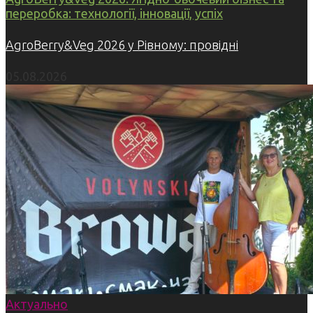
переробка: технології, інновації, успіх
AgroBerry&Veg 2026 у Рівному: провідні
05.08.2026
Актуально