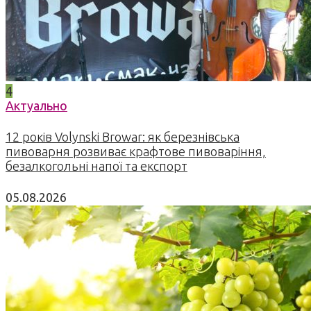
4
Актуально
12 років Volynski Browar: як березнівська
пивоварня розвиває крафтове пивоваріння,
безалкогольні напої та експорт
05.08.2026