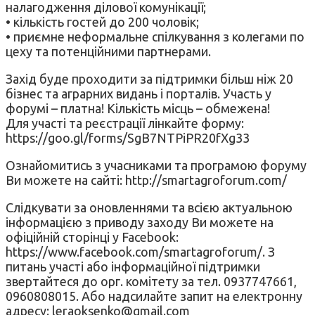
налагодження ділової комунікації;
• кількість гостей до 200 чоловік;
• приємне неформальне спілкування з колегами по
цеху та потенційними партнерами.
Захід буде проходити за підтримки більш ніж 20
бізнес та аграрних видань і порталів. Участь у
форумі – платна! Кількість місць – обмежена!
Для участі та реєстрації лінкайте форму:
https://goo.gl/forms/SgB7NTPiPR20fXg33
Ознайомитись з учасниками та програмою форуму
Ви можете на сайті: http://smartagroforum.com/
Слідкувати за оновленнями та всією актуальною
інформацією з приводу заходу Ви можете на
офіційній сторінці у Facebook:
https://www.facebook.com/smartagroforum/. З
питань участі або інформаційної підтримки
звертайтеся до орг. комітету за тел. 0937747661,
0960808015. Або надсилайте запит на електронну
адресу: leraoksenko@gmail.com