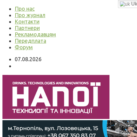
Uk
Про нас
Про журнал
Контакти
Партнери
Рекламодавцям
Передплата
Форум
07.08.2026