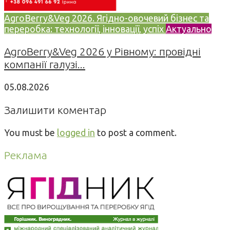
AgroBerry&Veg 2026. Ягідно-овочевий бізнес та
переробка: технології, інновації, успіх
Актуально
AgroBerry&Veg 2026 у Рівному: провідні
компанії галузі...
05.08.2026
Залишити коментар
You must be
logged in
to post a comment.
Реклама