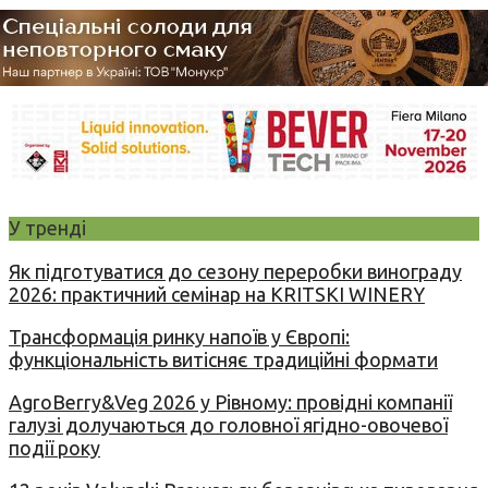
У тренді
Як підготуватися до сезону переробки винограду
2026: практичний семінар на KRITSKI WINERY
Трансформація ринку напоїв у Європі:
функціональність витісняє традиційні формати
AgroBerry&Veg 2026 у Рівному: провідні компанії
галузі долучаються до головної ягідно-овочевої
події року