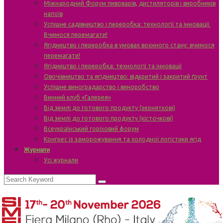
Міжнародний Форум пивоварів, дистиляторів і виробників
напоїв
Успішне садівництво і переробка: технології та інновації.
Вчимося перемагати!
Ягідництво і переробка в умовах воєнного стану: вчимося
перемагати!
Ягідництво і переробка: технології та інновації
Овочівництво та ягідництво: відкритий і закритий ґрунт
Успішне виноградарство і виноробство
Винний клуб «Галерея»
Від землі до готового продукту (зерняткові)
Від землі до готового продукту (кісточкові)
Всеукраїнський горіховий форум
Конгрес із заморожування та холодної логістики ягід
Журнали
Усі журнали