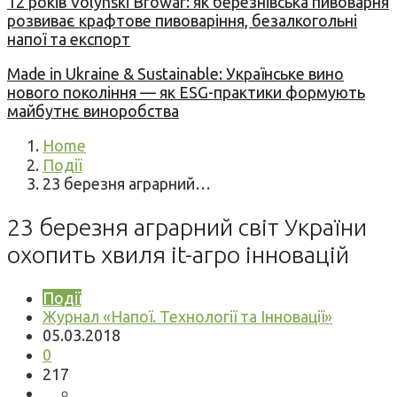
12 років Volynski Browar: як березнівська пивоварня
розвиває крафтове пивоваріння, безалкогольні
напої та експорт
Made in Ukraine & Sustainable: Українське вино
нового покоління — як ESG-практики формують
майбутнє виноробства
Home
Події
23 березня аграрний…
23 березня аграрний світ України
охопить хвиля it-агро інновацій
Події
Журнал «Напої. Технології та Інновації»
05.03.2018
0
217