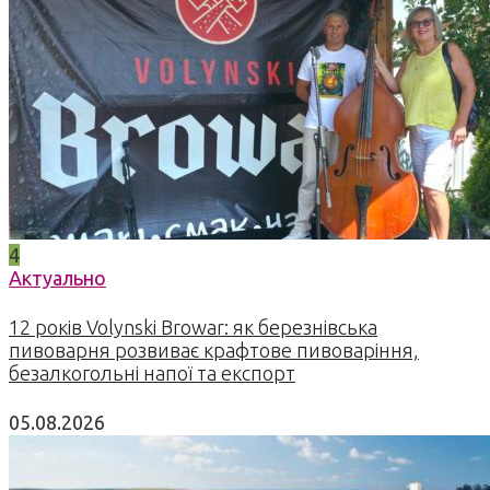
4
Актуально
12 років Volynski Browar: як березнівська
пивоварня розвиває крафтове пивоваріння,
безалкогольні напої та експорт
05.08.2026