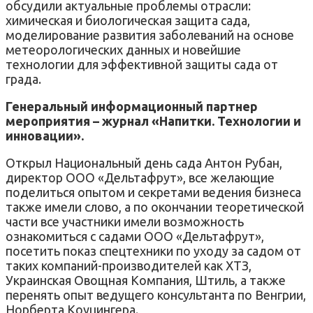
обсудили актуальные проблемы отрасли:
химическая и биологическая защита сада,
моделирование развития заболеваний на основе
метеорологических данных и новейшие
технологии для эффективной защиты сада от
града.
Генеральный информационный партнер
мероприятия – журнал «Напитки. Технологии и
инновации».
Открыл Национальный день сада Антон Рубан,
директор ООО «Дельтафрут», все желающие
поделиться опытом и секретами ведения бизнеса
также имели слово, а по окончании теоретической
части все участники имели возможность
ознакомиться с садами ООО «Дельтафрут»,
посетить показ спецтехники по уходу за садом от
таких компаний-производителей как ХТЗ,
Украинская Овощная Компания, Штиль, а также
перенять опыт ведущего консультанта по Венгрии,
Норберта Коуцингера.