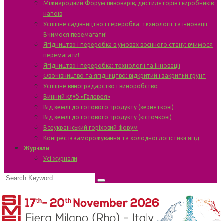
Міжнародний Форум пивоварів, дистиляторів і виробників
напоїв
Успішне садівництво і переробка: технології та інновації.
Вчимося перемагати!
Ягідництво і переробка в умовах воєнного стану: вчимося
перемагати!
Ягідництво і переробка: технології та інновації
Овочівництво та ягідництво: відкритий і закритий ґрунт
Успішне виноградарство і виноробство
Винний клуб «Галерея»
Від землі до готового продукту (зерняткові)
Від землі до готового продукту (кісточкові)
Всеукраїнський горіховий форум
Конгрес із заморожування та холодної логістики ягід
Журнали
Усі журнали