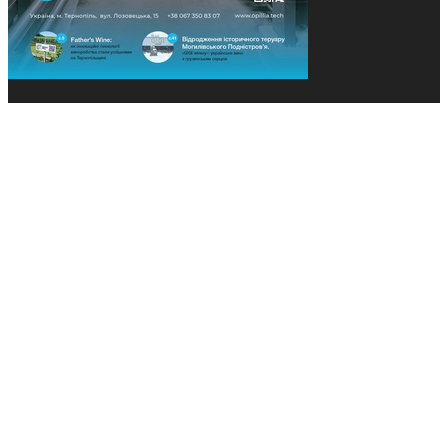
© 2013-2026 Засновники: Конєва К.В., Ящук Н.І.
Назва, концепція та дизайн проєктів медіагрупи
«Технології та Інновації» охороняється Законом
«Про авторське право». Редакція не відповідає за
тексти рекламних оголошень. Думка редакції
може не збігатися з точками зору авторів
публікацій. Передрук – з письмового дозволу
авторів проєкту.