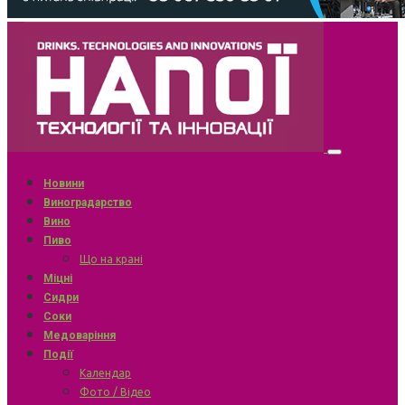
Новини
Виноградарство
Вино
Пиво
Що на крані
Міцні
Сидри
Соки
Медоваріння
Події
Календар
Фото / Відео