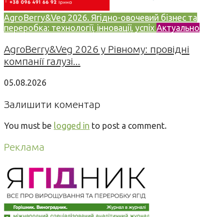
AgroBerry&Veg 2026. Ягідно-овочевий бізнес та
переробка: технології, інновації, успіх
Актуально
AgroBerry&Veg 2026 у Рівному: провідні
компанії галузі...
05.08.2026
Залишити коментар
You must be
logged in
to post a comment.
Реклама