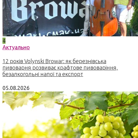
4
Актуально
12 років Volynski Browar: як березнівська
пивоварня розвиває крафтове пивоваріння,
безалкогольні напої та експорт
05.08.2026