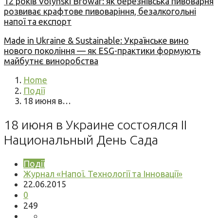
12 років Volynski Browar: як березнівська пивоварня
розвиває крафтове пивоваріння, безалкогольні
напої та експорт
Made in Ukraine & Sustainable: Українське вино
нового покоління — як ESG-практики формують
майбутнє виноробства
Home
Події
18 июня в…
18 июня в Украине состоялся II
Национальный День Сада
Події
Журнал «Напої. Технології та Інновації»
22.06.2015
0
249