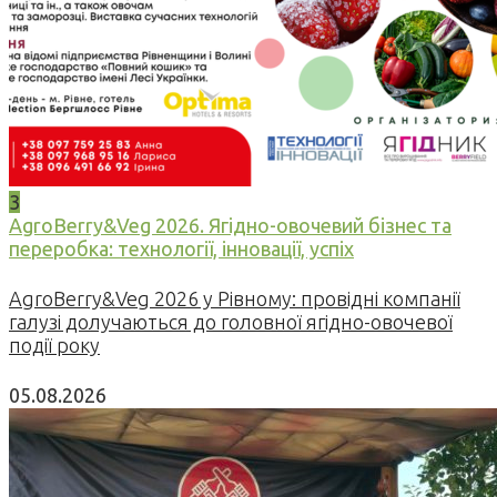
3
AgroBerry&Veg 2026. Ягідно-овочевий бізнес та
переробка: технології, інновації, успіх
AgroBerry&Veg 2026 у Рівному: провідні компанії
галузі долучаються до головної ягідно-овочевої
події року
05.08.2026