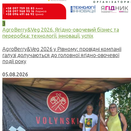
3
AgroBerry&Veg 2026. Ягідно-овочевий бізнес та
переробка: технології, інновації, успіх
AgroBerry&Veg 2026 у Рівному: провідні компанії
галузі долучаються до головної ягідно-овочевої
події року
05.08.2026