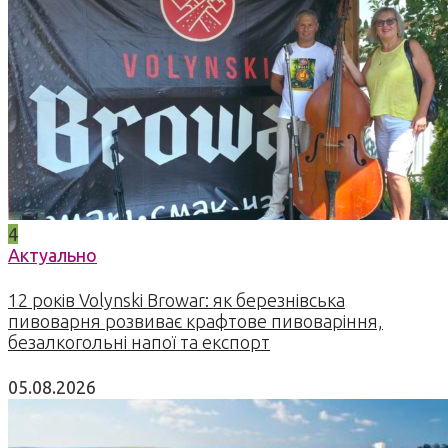
4
Актуально
12 років Volynski Browar: як березнівська
пивоварня розвиває крафтове пивоваріння,
безалкогольні напої та експорт
05.08.2026