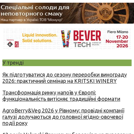
У тренді
Як підготуватися до сезону переробки винограду
2026: практичний семінар на KRITSKI WINERY
Трансформація ринку напоїв у Європі:
функціональність витісняє традиційні формати
AgroBerry&Veg 2026 у Рівному: провідні компанії
галузі долучаються до головної ягідно-овочевої
події року