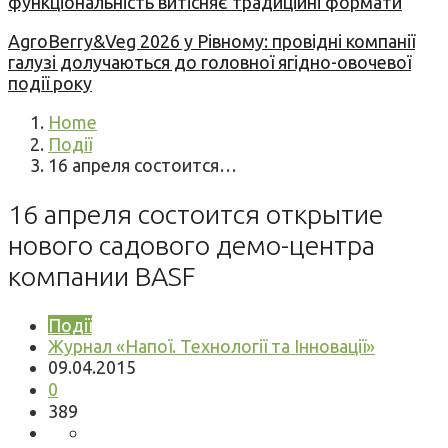
функціональність витісняє традиційні формати
AgroBerry&Veg 2026 у Рівному: провідні компанії
галузі долучаються до головної ягідно-овочевої
події року
Home
Події
16 апреля состоится…
16 апреля состоится открытие
нового садового демо-центра
компании BASF
Події
Журнал «Напої. Технології та Інновації»
09.04.2015
0
389