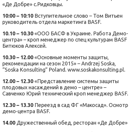
«Де Добре» с.Ридковцы.
10:00 – 10:10
Вступительное слово – Том Витьен
руководитель отдела маркетинга BASF.
10.10 – 10.30
«ООО БАСФ в Украине. Работа Демо-
центра» – кроп менеджер по спец культурам BASF
Битюков Алексей.
10.30 – 12.00
«Основные моменты защиты,
рекомендации на сезон 2015» – Andrzej Soska,
“Soska Konsulting” Poland. www.soskakonsulting.pl.
12.00 – 12.30
«Представление системы защиты
плодовых насаждений в демо – центре» –
Савченко Юрий технический кроп менеджер BASF.
12.30 – 13.30
Переезд в сад ФГ «Макосад». Осмотр
демо-центра BASF.
14.00
Дружественный обед, ресторан «Де Добре»