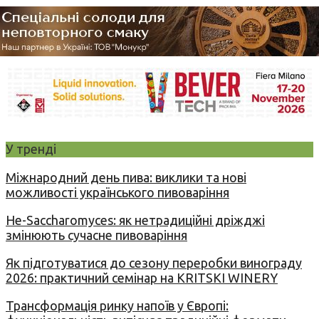
У тренді
Міжнародний день пива: виклики та нові
можливості українського пивоваріння
Не-Saccharomyces: як нетрадиційні дріжджі
змінюють сучасне пивоваріння
Як підготуватися до сезону переробки винограду
2026: практичний семінар на KRITSKI WINERY
Трансформація ринку напоїв у Європі: