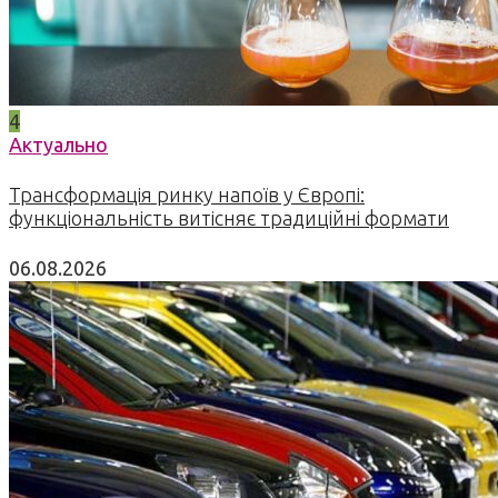
4
Актуально
Трансформація ринку напоїв у Європі:
функціональність витісняє традиційні формати
06.08.2026