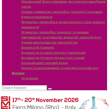
Міжнародний Форум пивоварів, дистиляторів і виробників
напоїв
Успішне садівництво і переробка: технології та інновації.
Вчимося перемагати!
Ягідництво і переробка в умовах воєнного стану: вчимося
перемагати!
Ягідництво і переробка: технології та інновації
Овочівництво та ягідництво: відкритий і закритий ґрунт
Успішне виноградарство і виноробство
Винний клуб «Галерея»
Від землі до готового продукту (зерняткові)
Від землі до готового продукту (кісточкові)
Всеукраїнський горіховий форум
Конгрес із заморожування та холодної логістики ягід
Журнали
Усі журнали