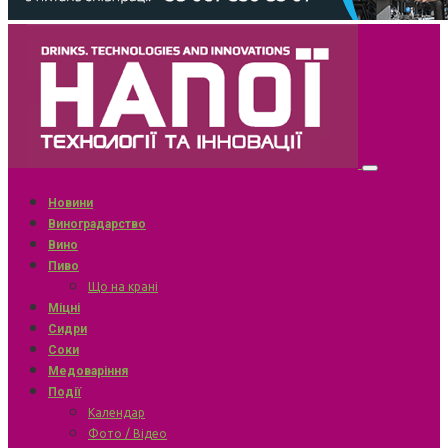
Новини
Виноградарство
Вино
Пиво
Що на крані
Міцні
Сидри
Соки
Медоваріння
Події
Календар
Фото / Відео