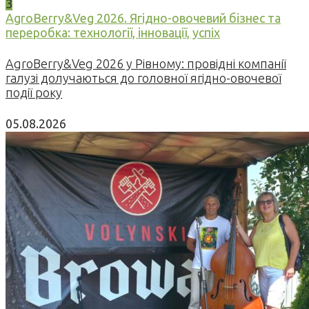
3
AgroBerry&Veg 2026. Ягідно-овочевий бізнес та
переробка: технології, інновації, успіх
AgroBerry&Veg 2026 у Рівному: провідні компанії
галузі долучаються до головної ягідно-овочевої
події року
05.08.2026