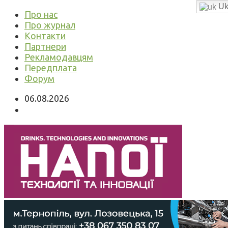
Uk
Про нас
Про журнал
Контакти
Партнери
Рекламодавцям
Передплата
Форум
06.08.2026