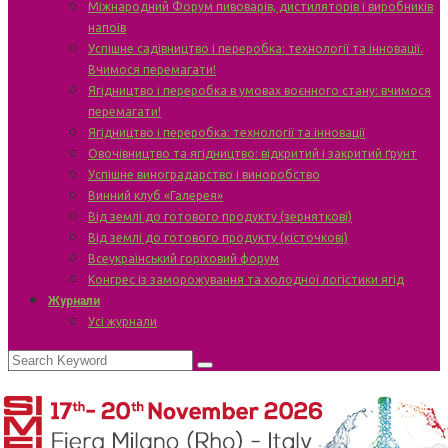
Міжнародний Форум пивоварів, дистиляторів і виробників
напоїв
Успішне садівництво і переробка: технології та інновації.
Вчимося перемагати!
Ягідництво і переробка в умовах воєнного стану: вчимося
перемагати!
Ягідництво і переробка: технології та інновації
Овочівництво та ягідництво: відкритий і закритий ґрунт
Успішне виноградарство і виноробство
Винний клуб «Галерея»
Від землі до готового продукту (зерняткові)
Від землі до готового продукту (кісточкові)
Всеукраїнський горіховий форум
Конгрес із заморожування та холодної логістики ягід
Журнали
Усі журнали