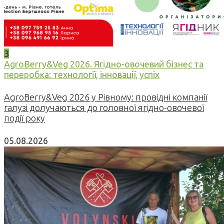
3
AgroBerry&Veg 2026. Ягідно-овочевий бізнес та
переробка: технології, інновації, успіх
AgroBerry&Veg 2026 у Рівному: провідні компанії
галузі долучаються до головної ягідно-овочевої
події року
05.08.2026