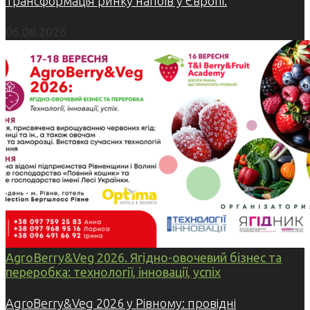
Трансформація ринку напоїв у Європі:
06.08.2026
AgroBerry&Veg 2026. Ягідно-овочевий бізнес та
переробка: технології, інновації, успіх
AgroBerry&Veg 2026 у Рівному: провідні