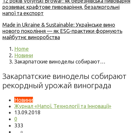
12 років Volynski Browar: як березнівська пивоварня
розвиває крафтове пивоваріння, безалкогольні
напої та експорт
Made in Ukraine & Sustainable: Українське вино
нового покоління — як ESG-практики формують
майбутнє виноробства
Home
Новини
Закарпатские виноделы собирают…
Закарпатские виноделы собирают
рекордный урожай винограда
Новини
Журнал «Напої. Технології та Інновації»
13.09.2018
0
333