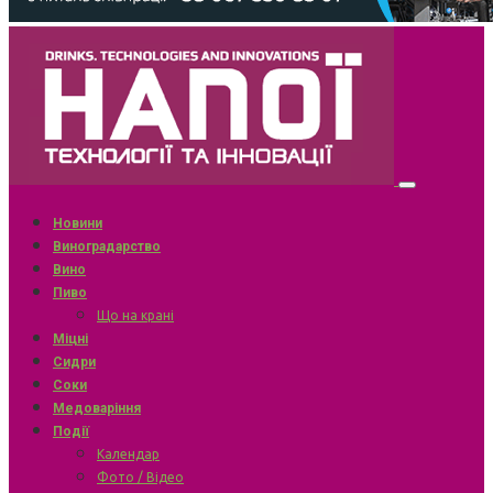
Новини
Виноградарство
Вино
Пиво
Що на крані
Міцні
Сидри
Соки
Медоваріння
Події
Календар
Фото / Відео