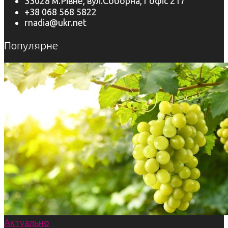
33028 м.Рівне, вул.Соборна,1 офіс 217
+38 068 568 5822
rnadia@ukr.net
Популярне
Актуально