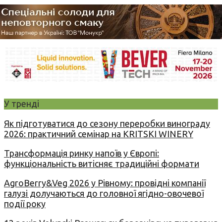
У тренді
Як підготуватися до сезону переробки винограду
2026: практичний семінар на KRITSKI WINERY
Трансформація ринку напоїв у Європі:
функціональність витісняє традиційні формати
AgroBerry&Veg 2026 у Рівному: провідні компанії
галузі долучаються до головної ягідно-овочевої
події року