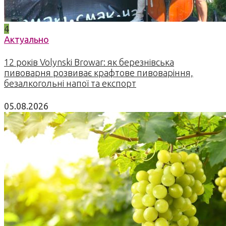
4
Актуально
12 років Volynski Browar: як березнівська
пивоварня розвиває крафтове пивоваріння,
безалкогольні напої та експорт
05.08.2026