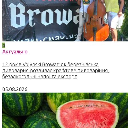
4
Актуально
12 років Volynski Browar: як березнівська
пивоварня розвиває крафтове пивоваріння,
безалкогольні напої та експорт
05.08.2026