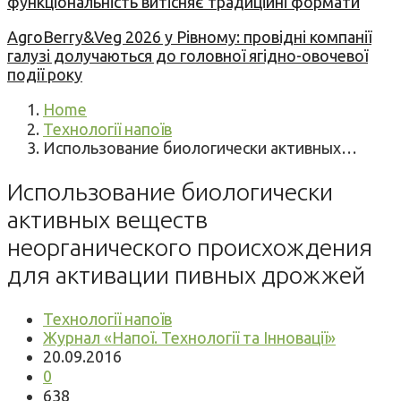
функціональність витісняє традиційні формати
AgroBerry&Veg 2026 у Рівному: провідні компанії
галузі долучаються до головної ягідно-овочевої
події року
Home
Технології напоїв
Использование биологически активных…
Использование биологически
активных веществ
неорганического происхождения
для активации пивных дрожжей
Технології напоїв
Журнал «Напої. Технології та Інновації»
20.09.2016
0
638