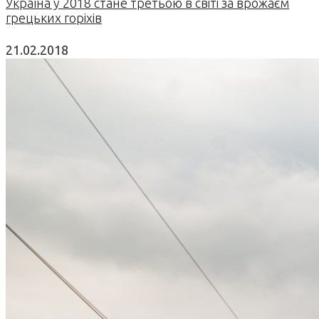
Україна у 2018 стане третьою в світі за врожаєм
грецьких горіхів
21.02.2018