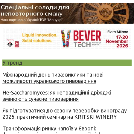
У тренді
Міжнародний день пива: виклики та нові
можливості українського пивоваріння
Не-Saccharomyces: як нетрадиційні дріжджі
змінюють сучасне пивоваріння
Як підготуватися до сезону переробки винограду
2026: практичний семінар на KRITSKI WINERY
Трансформація ринку напоїв у Європі: