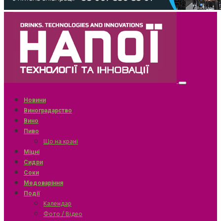
Новини
Виноградарство
Вино
Пиво
Що на крані
Міцні
Сидри
Соки
Медоваріння
Події
Календар
Фото / Відео