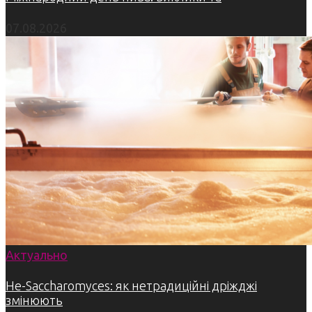
07.08.2026
Актуально
Не-Saccharomyces: як нетрадиційні дріжджі
змінюють