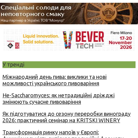
У тренді
Міжнародний день пива: виклики та нові
можливості українського пивоваріння
Не-Saccharomyces: як нетрадиційні дріжджі
змінюють сучасне пивоваріння
Як підготуватися до сезону переробки винограду
2026: практичний семінар на KRITSKI WINERY
Трансформація ринку напоїв у Європі: