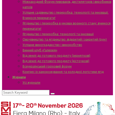
Міжнародний Форум пивоварів, дистиляторів і виробників
напоїв
Успішне садівництво і переробка: технології та інновації.
Вчимося перемагати!
Ягідництво і переробка в умовах воєнного стану: вчимося
перемагати!
Ягідництво і переробка: технології та інновації
Овочівництво та ягідництво: відкритий і закритий ґрунт
Успішне виноградарство і виноробство
Винний клуб «Галерея»
Від землі до готового продукту (зерняткові)
Від землі до готового продукту (кісточкові)
Всеукраїнський горіховий форум
Конгрес із заморожування та холодної логістики ягід
Журнали
Усі журнали