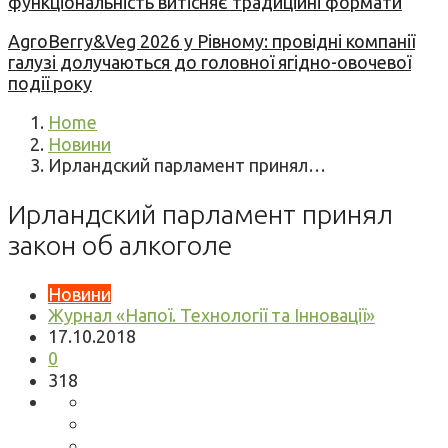
функціональність витісняє традиційні формати
AgroBerry&Veg 2026 у Рівному: провідні компанії
галузі долучаються до головної ягідно-овочевої
події року
Home
Новини
Ирландский парламент принял…
Ирландский парламент принял
закон об алкоголе
Новини
Журнал «Напої. Технології та Інновації»
17.10.2018
0
318