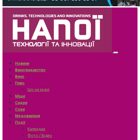
Новини
Виноградарство
Вино
Пиво
Що на крані
Міцні
Сидри
Соки
Медоваріння
Події
Календар
Фото / Відео