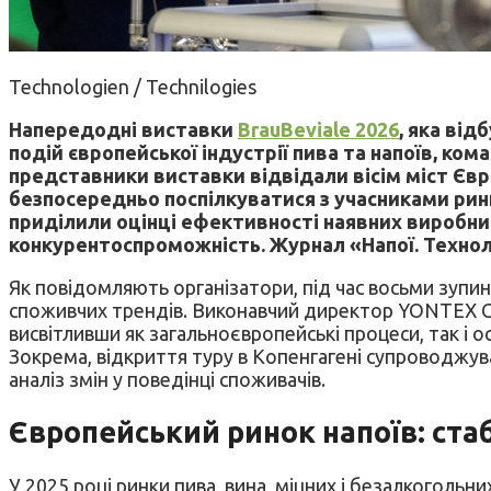
Technologien / Technilogies
Напередодні виставки
BrauBeviale 2026
, яка ві
подій європейської індустрії пива та напоїв, к
представники виставки відвідали вісім міст Єв
безпосередньо поспілкуватися з учасниками ринк
приділили оцінці ефективності наявних виробни
конкурентоспроможність. Журнал «Напої. Техноло
Як повідомляють організатори, під час восьми зупин
споживчих трендів. Виконавчий директор YONTEX Gm
висвітливши як загальноєвропейські процеси, так і
Зокрема, відкриття туру в Копенгагені супроводжув
аналіз змін у поведінці споживачів.
Європейський ринок напоїв:
ста
У 2025 році ринки пива, вина, міцних і безалкогольни