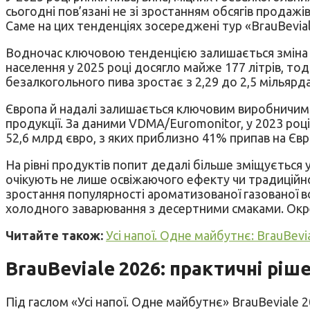
сьогодні пов’язані не зі зростанням обсягів продажі
Саме на цих тенденціях зосереджені тур «BrauBevial
Водночас ключовою тенденцією залишається зміна сп
населення у 2025 році досягло майже 177 літрів, тод
безалкогольного пива зростає з 2,29 до 2,5 мільярда
Європа й надалі залишається ключовим виробничим 
продукції. За даними VDMA/Euromonitor, у 2023 році
52,6 млрд євро, з яких приблизно 41% припав на Євр
На рівні продуктів попит дедалі більше зміщується 
очікують не лише освіжаючого ефекту чи традиційно
зростання популярності ароматизованої газованої в
холодного заварювання з десертними смаками. Окрем
Читайте також:
Усі напої. Одне майбутнє: BrauBevi
BrauBeviale 2026: практичні рі
Під гаслом «Усі напої. Одне майбутнє» BrauBeviale