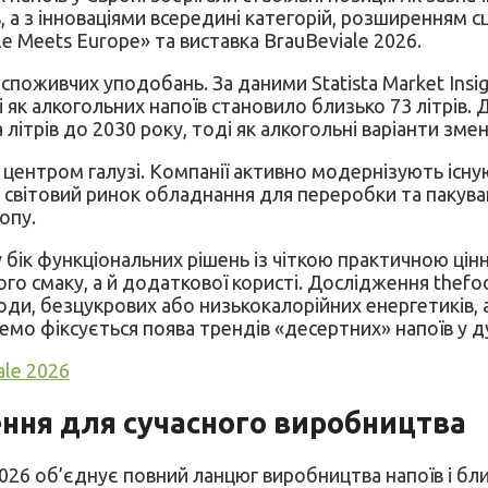
в, а з інноваціями всередині категорій, розширенням 
e Meets Europe» та виставка BrauBeviale 2026.
оживчих уподобань. За даними Statista Market Insig
і як алкогольних напоїв становило близько 73 літрів.
 літрів до 2030 року, тоді як алкогольні варіанти зм
центром галузі. Компанії активно модернізують існ
 світовий ринок обладнання для переробки та пакуван
опу.
у бік функціональних рішень із чіткою практичною цін
го смаку, а й додаткової користі. Дослідження thef
оди, безцукрових або низькокалорійних енергетиків, 
о фіксується поява трендів «десертних» напоїв у дуб
ale 2026
шення для сучасного виробництва
 2026 об’єднує повний ланцюг виробництва напоїв і б