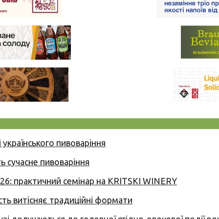
 українського пивоваріння
ь сучасне пивоваріння
026: практичний семінар на KRITSKI WINERY
сть витісняє традиційні формати