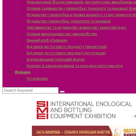
Міжнародний Форум пивоварів, дистиляторів і виробників н
Успішне садівництво і переробка: технології та інновації. В
Ягідництво і переробка в умовах воєнного стану: вчимося п
Ягідництво і переробка: технології та інновації
Овочівництво та ягідництво: відкритий і закритий ґрунт
Успішне виноградарство і виноробство
Винний клуб «Галерея»
Від землі до готового продукту (зерняткові)
Від землі до готового продукту (кісточкові)
Всеукраїнський горіховий форум
Конгрес із заморожування та холодної логістики ягід
Журнали
Усі журнали