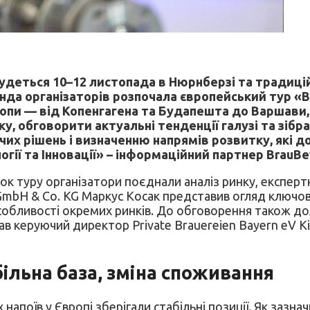
дбудеться 10–12 листопада в Нюрнберзі та традиці
оманда організаторів розпочала європейський тур 
ропи — від Копенгагена та Будапешта до Варшави,
у, обговорити актуальні тенденції галузі та зібр
чих рішень і визначенню напрямів розвитку, які
гії та Інновації» – інформаційний партнер BrauB
ок туру організатори поєднали аналіз ринку, експерт
bH & Co. KG Маркус Косак представив огляд ключових
 особливості окремих ринків. До обговорення також д
ав керуючий директор Private Brauereien Bayern eV К
більна база, зміна споживання
х напоїв у Європі зберігали стабільні позиції. Як заз