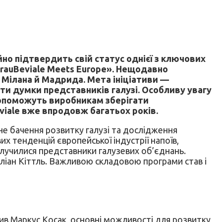
йно підтвердить свій статус однієї з ключових
«BrauBeviale Meets Europe». Нещодавно
 Мілана й Мадрида. Мета ініціативи —
ати думки представників галузі. Особливу увагу
 допоможуть виробникам зберігати
eviale вже впродовж багатьох років.
не бачення розвитку галузі та дослідження
 тенденцій європейської індустрії напоїв,
олучилися представники галузевих об’єднань.
іліан Кіттль. Важливою складовою програми став і
начив Маркус Косак, основні можливості для розвитку