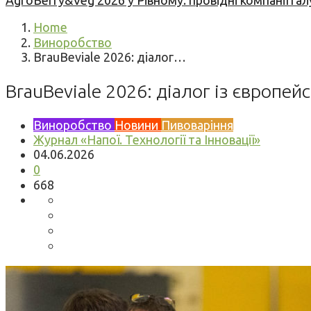
AgroBerry&Veg 2026 у Рівному: провідні компанії гал
Home
Виноробство
BrauBeviale 2026: діалог…
BrauBeviale 2026: діалог із європе
Виноробство
Новини
Пивоваріння
Журнал «Напої. Технології та Інновації»
04.06.2026
0
668