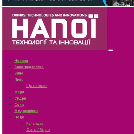
Новини
Виноградарство
Вино
Пиво
Що на крані
Міцні
Сидри
Соки
Медоваріння
Події
Календар
Фото / Відео