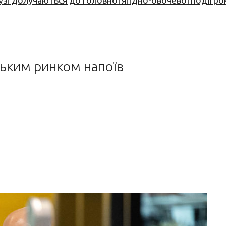
узі долучаються до головної ягідно-овочевої події ро
йським ринком напоїв