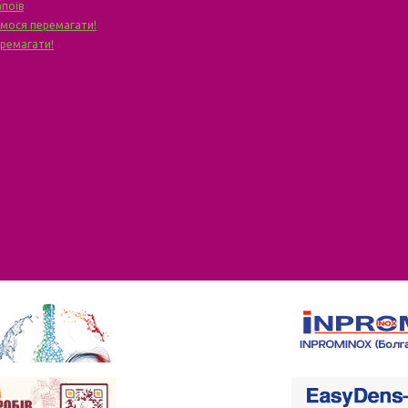
апоїв
чимося перемагати!
еремагати!