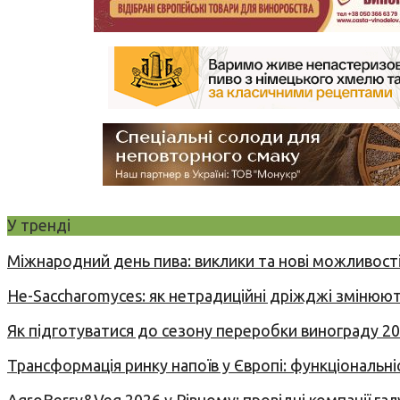
У тренді
Міжнародний день пива: виклики та нові можливості
Не-Saccharomyces: як нетрадиційні дріжджі змінюют
Як підготуватися до сезону переробки винограду 2
Трансформація ринку напоїв у Європі: функціональні