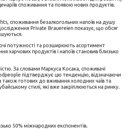
сценаріїв споживання та появою нових продуктів.
hts, споживання безалкогольних напоїв на душу
 Дослідження Private Brauereien показує, що обсяг
еншуються.
уючі потужності та розширюють асортимент
ня харчових продуктів і напоїв становив близько
ністю. За словами Маркуса Косака, споживачі
oodpeople підтверджує цю тенденцію, відзначаючи
а також готових до вживання холодних чаїв та
айському стилі, які вже закріплюються на ринку.
лизько 50% міжнародних експонентів.