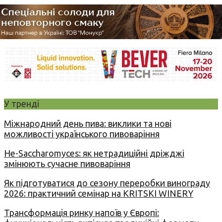
У тренді
Міжнародний день пива: виклики та нові
можливості українського пивоваріння
Не-Saccharomyces: як нетрадиційні дріжджі
змінюють сучасне пивоваріння
Як підготуватися до сезону переробки винограду
2026: практичний семінар на KRITSKI WINERY
Трансформація ринку напоїв у Європі: