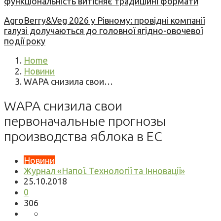
функціональність витісняє традиційні формати
AgroBerry&Veg 2026 у Рівному: провідні компанії
галузі долучаються до головної ягідно-овочевої
події року
Home
Новини
WAPA снизила свои…
WAPA снизила свои
первоначальные прогнозы
производства яблока в ЕС
Новини
Журнал «Напої. Технології та Інновації»
25.10.2018
0
306