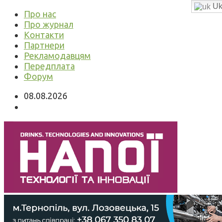
Uk
Про нас
Про журнал
Контакти
Партнери
Рекламодавцям
Передплата
Форум
08.08.2026