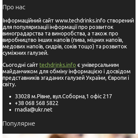
Про нас
Інформаційний сайт www.techdrinks.info створений
для популяризації інформації про розвиток
виноградарства та виноробства, а також про
виробництво інших напоїв (пива, міцних напоїв,
медових напоїв, сидрів, соків тощо) та розвиток
суміжних галузей.
Сьогодні сайт
techdrinks.info
є універсальним
майданчиком для обміну інформацією і досвідом
представників згаданих галузей України, Європи і
світу.
33028 м.Рівне, вул.Соборна,1 офіс 217
+38 068 568 5822
rnadia@ukr.net
Популярне