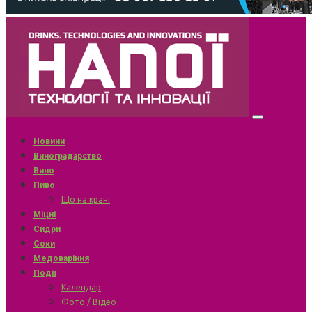
Новини
Виноградарство
Вино
Пиво
Що на крані
Міцні
Сидри
Соки
Медоваріння
Події
Календар
Фото / Відео