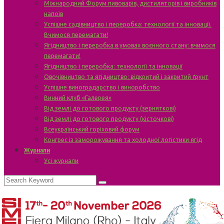
Міжнародний Форум пивоварів, дистиляторів і виробників
напоїв
Успішне садівництво і переробка: технології та інновації.
Вчимося перемагати!
Ягідництво і переробка в умовах воєнного стану: вчимося
перемагати!
Ягідництво і переробка: технології та інновації
Овочівництво та ягідництво: відкритий і закритий ґрунт
Успішне виноградарство і виноробство
Винний клуб «Галерея»
Від землі до готового продукту (зерняткові)
Від землі до готового продукту (кісточкові)
Всеукраїнський горіховий форум
Конгрес із заморожування та холодної логістики ягід
Журнали
Усі журнали