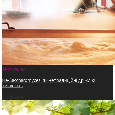
Актуально
Не-Saccharomyces: як нетрадиційні дріжджі
змінюють
07.08.2026