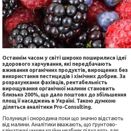
Останнім часом у світі широко поширилися ідеї
здорового харчування, які передбачають
вживання органічних продуктів, вирощених без
використання пестицидів і хімічних добрив. За
розрахунками фахівців, рентабельність
вирощування органічної малини становить
близько 200%, що дало поштовх до збільшення
площ її насаджень в Україні. Такою думкою
діляться аналітики Pro-Consulting.
Полуниця і смородина поки що значно відстають
від малини. Аналітики вважають, що ґрунтово-
кліматичні умови країни неабияк підходять для