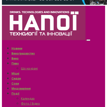
Новини
Виноградарство
Вино
Пиво
Що на крані
Міцні
Сидри
Соки
Медоваріння
Події
Календар
Фото / Відео