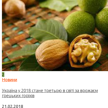
2
Новини
Україна у 2018 стане третьою в світі за врожаєм
грецьких горіхів
21.02.2018