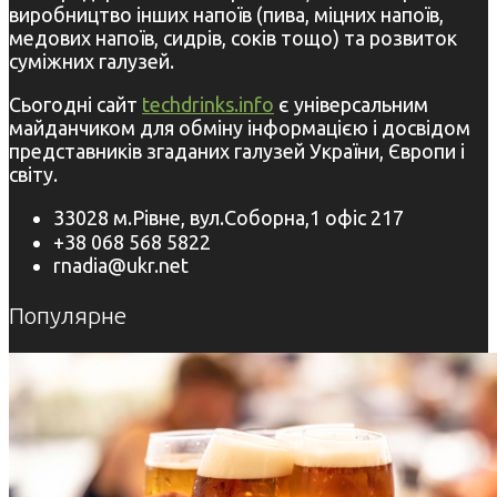
виробництво інших напоїв (пива, міцних напоїв,
медових напоїв, сидрів, соків тощо) та розвиток
суміжних галузей.
Сьогодні сайт
techdrinks.info
є універсальним
майданчиком для обміну інформацією і досвідом
представників згаданих галузей України, Європи і
світу.
33028 м.Рівне, вул.Соборна,1 офіс 217
+38 068 568 5822
rnadia@ukr.net
Популярне