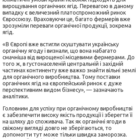
вирощування органічних ягід. Перевагою в даному
випадку є величезний платоспроможний ринок
Євросоюзу. Враховуючи це, багато фермерів вже
зрозуміли переваги органічної продукції, зокрема
ягід.
«В Європі вже встигли скуштувати українську
органічну ягоду і визнали, що вона набагато
смачніша від вирощеної місцевими фермерами. До
того ж, в густонаселеній центральній і західній
частинах континенту вже важко знайти вільні землі
для органічного виробництва. Тому поставки
органічних ягід на європейський ринок є дуже
перспективним видом бізнесу», — зазначають
аналітики.
Головним для успіху при органічному виробництві
є забезпечити високу якість продукції і зберегти її
на шляху до споживача. Так як органічні ягоди в
свіжому вигляді довго не зберігаються, то
допомогти тут може тільки швидка заморозка.