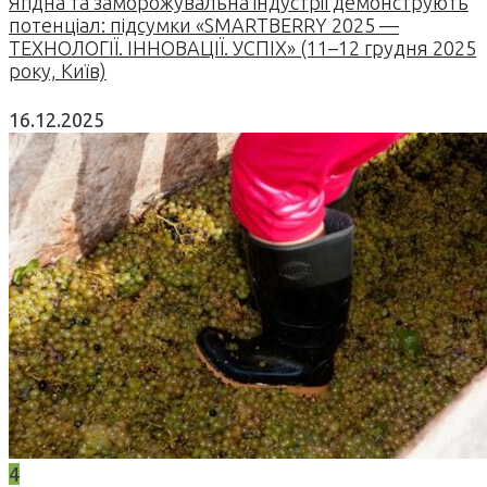
Ягідна та заморожувальна індустрії демонструють
потенціал: підсумки «SMARTBERRY 2025 —
ТЕХНОЛОГІЇ. ІННОВАЦІЇ. УСПІХ» (11–12 грудня 2025
року, Київ)
16.12.2025
4