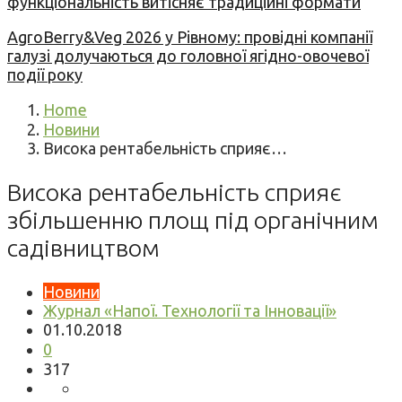
функціональність витісняє традиційні формати
AgroBerry&Veg 2026 у Рівному: провідні компанії
галузі долучаються до головної ягідно-овочевої
події року
Home
Новини
Висока рентабельність сприяє…
Висока рентабельність сприяє
збільшенню площ під органічним
садівництвом
Новини
Журнал «Напої. Технології та Інновації»
01.10.2018
0
317