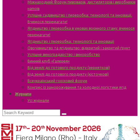
Міжнародний Форум пивоварів, дистиляторів і виробників
напоїв
Успішне садівництво і переробка: технології та інновації.
Вчимося перемагати!
Ягідництво і переробка в умовах воєнного стану: вчимося
перемагати!
Ягідництво і переробка: технології та інновації
Овочівництво та ягідництво: відкритий і закритий ґрунт
Успішне виноградарство і виноробство
Винний клуб «Галерея»
Від землі до готового продукту (зерняткові)
Від землі до готового продукту (кісточкові)
Всеукраїнський горіховий форум
Конгрес із заморожування та холодної логістики ягід
Журнали
Усі журнали