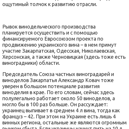
ощутимый толчок к развитию отрасли.
Рывок винодельческого производства
планируется осуществить и с помощью
финансируемого Евросоюзом проекта по
продвижению украинского вина – в нем примут
участие Закарпатская, Одесская, Николаевская,
Херсонская, а также Черновицкая (здесь тоже есть
виноградники) области.
Председатель Союза частных виноградарей и
виноделов Закарпатья Александр Ковач тоже
уверен в большом потенциале развития
виноделия в крае. По его словам, сейчас здесь
полулегально работает около 50 виноделов, а
могло бы в 100 раз больше. Он рассуждает:
украинец выпивает в среднем 4 л вина, тогда как
француз – 42. При этом на Украине есть лишь 4
винных региона, остальные же являются огромным
рынком сбыта. Если украинцы начнут пить на 10 л