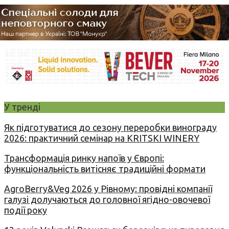
У тренді
Як підготуватися до сезону переробки винограду
2026: практичний семінар на KRITSKI WINERY
Трансформація ринку напоїв у Європі:
функціональність витісняє традиційні формати
AgroBerry&Veg 2026 у Рівному: провідні компанії
галузі долучаються до головної ягідно-овочевої
події року