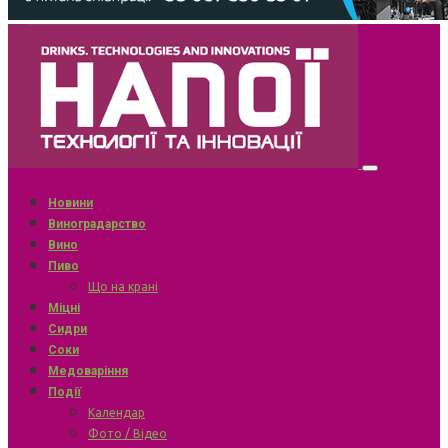
Новини
Виноградарство
Вино
Пиво
Що на крані
Міцні
Сидри
Соки
Медоваріння
Події
Календар
Фото / Відео