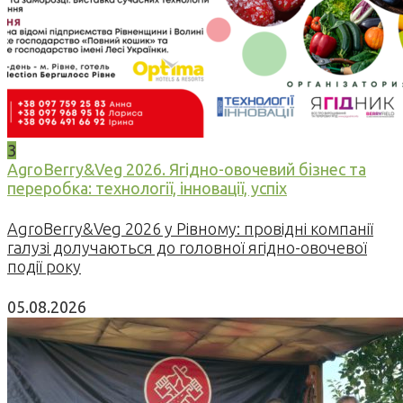
3
AgroBerry&Veg 2026. Ягідно-овочевий бізнес та
переробка: технології, інновації, успіх
AgroBerry&Veg 2026 у Рівному: провідні компанії
галузі долучаються до головної ягідно-овочевої
події року
05.08.2026