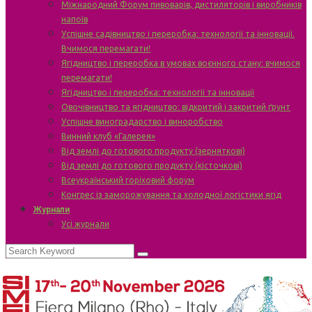
Міжнародний Форум пивоварів, дистиляторів і виробників
напоїв
Успішне садівництво і переробка: технології та інновації.
Вчимося перемагати!
Ягідництво і переробка в умовах воєнного стану: вчимося
перемагати!
Ягідництво і переробка: технології та інновації
Овочівництво та ягідництво: відкритий і закритий ґрунт
Успішне виноградарство і виноробство
Винний клуб «Галерея»
Від землі до готового продукту (зерняткові)
Від землі до готового продукту (кісточкові)
Всеукраїнський горіховий форум
Конгрес із заморожування та холодної логістики ягід
Журнали
Усі журнали