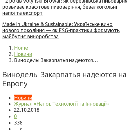
12 років Volynski Browar: як березнівська пивоварня
розвиває крафтове пивоваріння, безалкогольні
напої та експорт
Made in Ukraine & Sustainable: Українське вино
нового покоління — як ESG-практики формують
майбутнє виноробства
Home
Новини
Виноделы Закарпатья надеются…
Виноделы Закарпатья надеются на
Европу
Новини
Журнал «Напої. Технології та Інновації»
22.10.2018
0
338