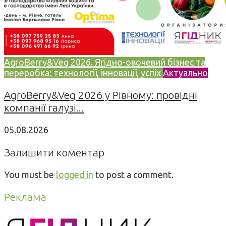
AgroBerry&Veg 2026. Ягідно-овочевий бізнес та
переробка: технології, інновації, успіх
Актуально
AgroBerry&Veg 2026 у Рівному: провідні
компанії галузі...
05.08.2026
Залишити коментар
You must be
logged in
to post a comment.
Реклама