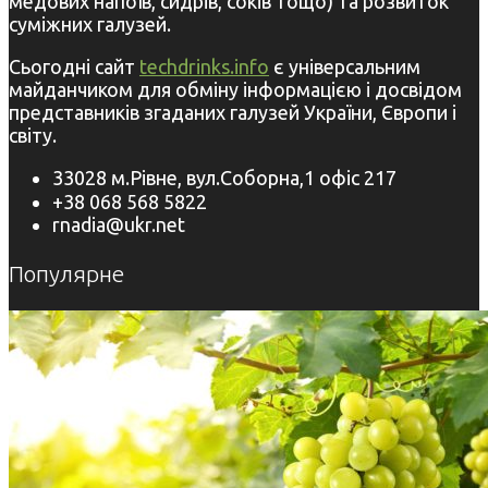
медових напоїв, сидрів, соків тощо) та розвиток
суміжних галузей.
Сьогодні сайт
techdrinks.info
є універсальним
майданчиком для обміну інформацією і досвідом
представників згаданих галузей України, Європи і
світу.
33028 м.Рівне, вул.Соборна,1 офіс 217
+38 068 568 5822
rnadia@ukr.net
Популярне