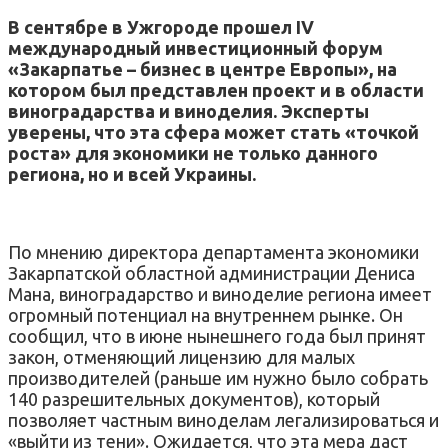
В сентябре в Ужгороде прошел IV
международный инвестиционный форум
«Закарпатье – бизнес в центре Европы», на
котором был представлен проект и в области
виноградарства и виноделия. Эксперты
уверены, что эта сфера может стать «точкой
роста» для экономики не только данного
региона, но и всей Украины.
По мнению директора департамента экономики
Закарпатской областной администрации Дениса
Мана, виноградарство и виноделие региона имеет
огромный потенциал на внутреннем рынке. Он
сообщил, что в июне нынешнего года был принят
закон, отменяющий лицензию для малых
производителей (раньше им нужно было собрать
140 разрешительных документов), который
позволяет частным виноделам легализироваться и
«выйти из тени». Ожидается, что эта мера даст