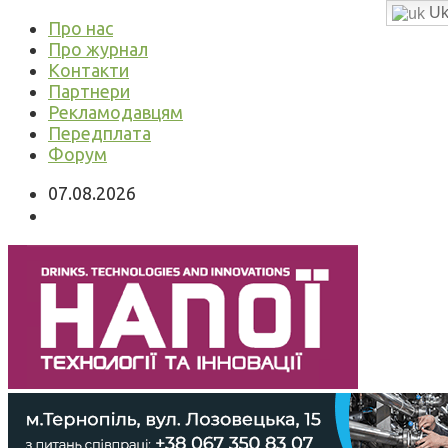
Uk
Про нас
Про журнал
Контакти
Партнери
Рекламодавцям
Передплата
Форум
07.08.2026