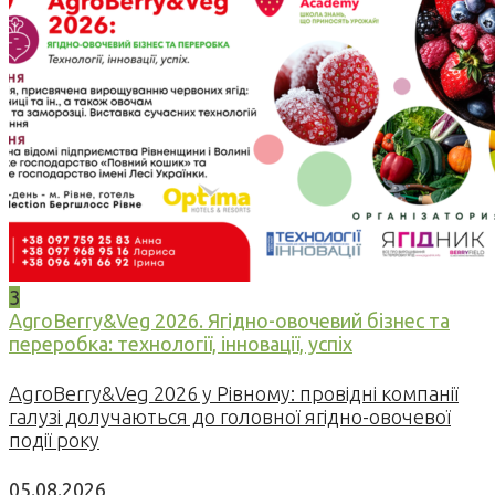
3
AgroBerry&Veg 2026. Ягідно-овочевий бізнес та
переробка: технології, інновації, успіх
AgroBerry&Veg 2026 у Рівному: провідні компанії
галузі долучаються до головної ягідно-овочевої
події року
05.08.2026