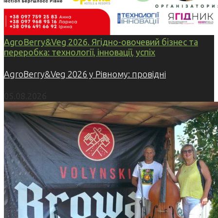
AgroBerry&Veg 2026. Ягідно-овочевий бізнес та
переробка: технології, інновації, успіх
AgroBerry&Veg 2026 у Рівному: провідні
05.08.2026