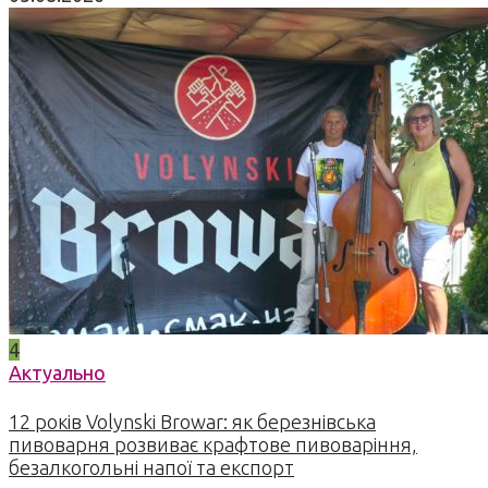
4
Актуально
12 років Volynski Browar: як березнівська
пивоварня розвиває крафтове пивоваріння,
безалкогольні напої та експорт