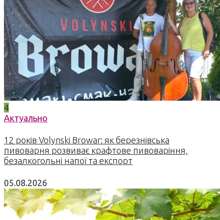
4
Актуально
12 років Volynski Browar: як березнівська
пивоварня розвиває крафтове пивоваріння,
безалкогольні напої та експорт
05.08.2026