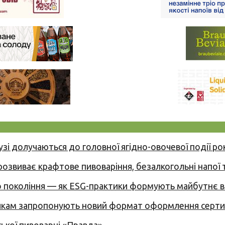
узі долучаються до головної ягідно-овочевої події ро
 розвиває крафтове пивоваріння, безалкогольні напої 
вого покоління — як ESG-практики формують майбутнє
никам запропонують новий формат оформлення сертиф