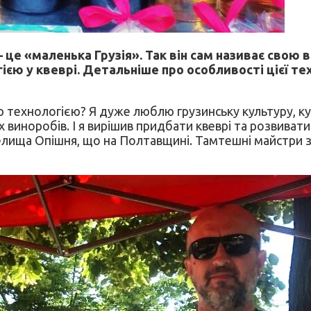
це «маленька Грузія». Так він сам називає свою 
ією у квеврі. Детальніше про особливості цієї те
ю технологією? Я дуже люблю грузинську культуру, к
виноробів. І я вирішив придбати квеврі та розвивати с
елища Опішня, що на Полтавщині. Тамтешні майстри зр