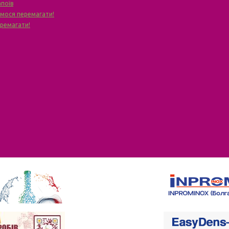
апоїв
чимося перемагати!
еремагати!