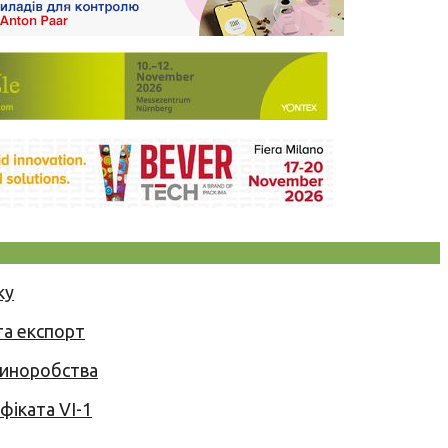
ку
та експорт
 виноробства
іката VI-1