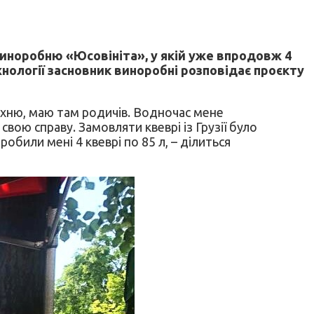
виноробню «Юсовініта», у якій уже впродовж 4
хнології засновник виноробні розповідає проєкту
ухню, маю там родичів. Водночас мене
вою справу. Замовляти квеврі із Грузії було
обили мені 4 квеврі по 85 л, – ділиться