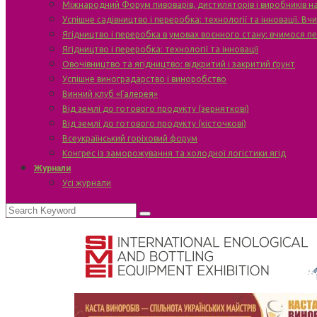
Міжнародний Форум пивоварів, дистиляторів і виробників н
Успішне садівництво і переробка: технології та інновації. В
Ягідництво і переробка в умовах воєнного стану: вчимося п
Ягідництво і переробка: технології та інновації
Овочівництво та ягідництво: відкритий і закритий ґрунт
Успішне виноградарство і виноробство
Винний клуб «Галерея»
Від землі до готового продукту (зерняткові)
Від землі до готового продукту (кісточкові)
Всеукраїнський горіховий форум
Конгрес із заморожування та холодної логістики ягід
Журнали
Усі журнали