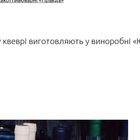
ської пивоварні «Правда»
у квеврі виготовляють у виноробні 