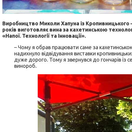
Виробництво Миколи Хапуна із Кропивницького – 
років виготовляє вина за кахетинською технолог
«Напої. Технології та Інновації».
– Чому я обрав працювати саме за кахетинсько
надихнуло відвідування виставки кропивницьких 
дуже дорого. Тому я звернувся до гончарів із с
винороб.