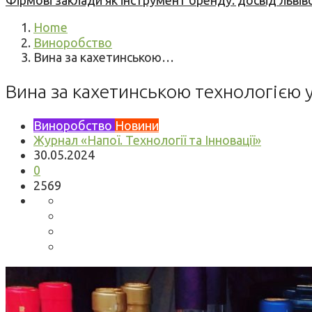
Фірмові заклади як інструмент бренду: досвід львів
Home
Виноробство
Вина за кахетинською…
Вина за кахетинською технологією 
Виноробство
Новини
Журнал «Напої. Технології та Інновації»
30.05.2024
0
2569