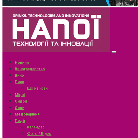
Новини
Виноградарство
Вино
Пиво
Що на крані
Міцні
Сидри
Соки
Медоваріння
Події
Календар
Фото / Відео