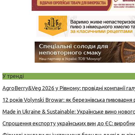
У тренді
AgroBerry&Veg 2026 у Рівному: провідні компанії гал
12 років Volynski Browar: як березнівська пивоварня
Made in Ukraine & Sustainable: Українське вино но
Спрощення експорту українських вин до ЄС: вироб