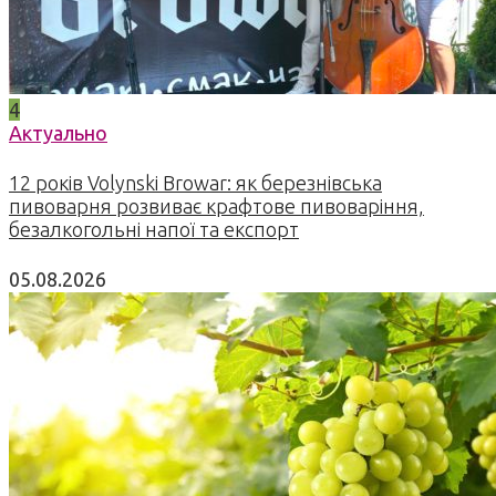
4
Актуально
12 років Volynski Browar: як березнівська
пивоварня розвиває крафтове пивоваріння,
безалкогольні напої та експорт
05.08.2026