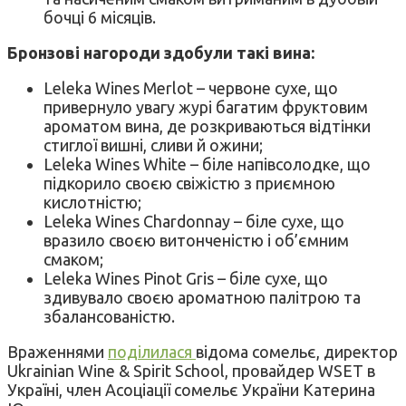
бочці 6 місяців.
Бронзові нагороди здобули такі вина:
Leleka Wines Merlot – червоне сухе, що
привернуло увагу журі багатим фруктовим
ароматом вина, де розкриваються відтінки
стиглої вишні, сливи й ожини;
Leleka Wines White – біле напівсолодке, що
підкорило своєю свіжістю з приємною
кислотністю;
Leleka Wines Chardonnay – біле сухе, що
вразило своєю витонченістю і об’ємним
смаком;
Leleka Wines Pinot Gris – біле сухе, що
здивувало своєю ароматною палітрою та
збалансованістю.
Враженнями
поділилася
відома сомельє, директор
Ukrainian Wine & Spirit School, провайдер WSET в
Україні, член Асоціації сомельє України Катерина