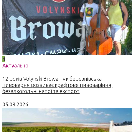
4
Актуально
12 років Volynski Browar: як березнівська
пивоварня розвиває крафтове пивоваріння,
безалкогольні напої та експорт
05.08.2026