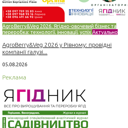
AgroBerry&Veg 2026. Ягідно-овочевий бізнес та
переробка: технології, інновації, успіх
Актуально
AgroBerry&Veg 2026 у Рівному: провідні
компанії галузі...
05.08.2026
Реклама