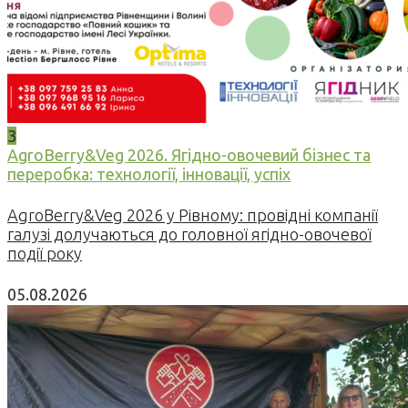
3
AgroBerry&Veg 2026. Ягідно-овочевий бізнес та
переробка: технології, інновації, успіх
AgroBerry&Veg 2026 у Рівному: провідні компанії
галузі долучаються до головної ягідно-овочевої
події року
05.08.2026