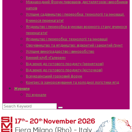
Міжнародний Форум пивоварів, дистиляторів і виробників
напоїв
Успішне садівництво і переробка: технології та інновації.
Вчимося перемагати!
Ягідництво і переробка в умовах воєнного стану: вчимося
перемагати!
Ягідництво і переробка: технології та інновації
Овочівництво та ягідництво: відкритий і закритий ґрунт
Успішне виноградарство і виноробство
Винний клуб «Галерея»
Від землі до готового продукту (зерняткові)
Від землі до готового продукту (кісточкові)
Всеукраїнський горіховий форум
Конгрес із заморожування та холодної логістики ягід
Журнали
Усі журнали