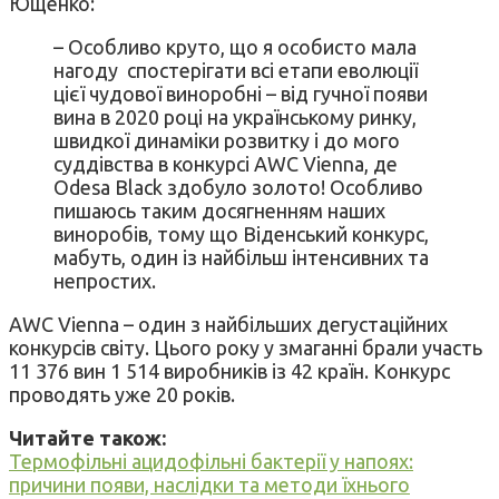
Ющенко:
– Особливо круто, що я особисто мала
нагоду спостерігати всі етапи еволюції
цієї чудової виноробні – від гучної появи
вина в 2020 році на українському ринку,
швидкої динаміки розвитку і до мого
суддівства в конкурсі AWC Vienna, де
Odesa Black здобуло золото! Особливо
пишаюсь таким досягненням наших
виноробів, тому що Віденський конкурс,
мабуть, один із найбільш інтенсивних та
непростих.
AWC Vienna – один з найбільших дегустаційних
конкурсів світу. Цього року у змаганні брали участь
11 376 вин 1 514 виробників із 42 країн. Конкурс
проводять уже 20 років.
Читайте також:
Термофільні ацидофільні бактерії у напоях:
причини появи, наслідки та методи їхнього