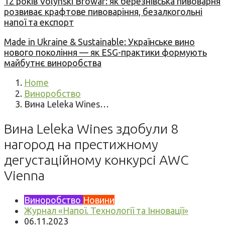
12 років Volynski Browar: як березнівська пивоварня
розвиває крафтове пивоваріння, безалкогольні
напої та експорт
Made in Ukraine & Sustainable: Українське вино
нового покоління — як ESG-практики формують
майбутнє виноробства
Home
Виноробство
Вина Leleka Wines…
Вина Leleka Wines здобули 8
нагород на престижному
дегустаційному конкурсі AWC
Vienna
Виноробство
Новини
Журнал «Напої. Технології та Інновації»
06.11.2023