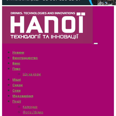
Новини
Виноградарство
Вино
Пиво
Що на крані
Міцні
Сидри
Соки
Медоваріння
Події
Календар
Фото / Відео