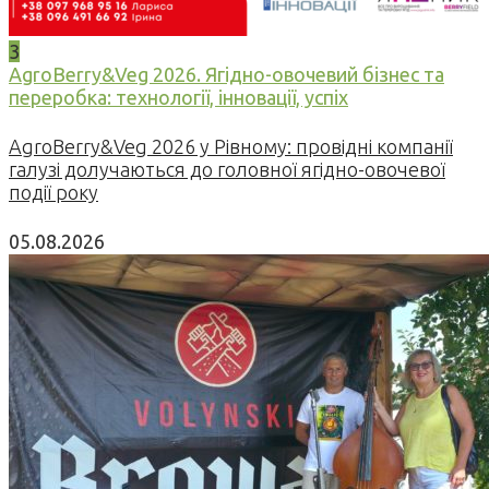
3
AgroBerry&Veg 2026. Ягідно-овочевий бізнес та
переробка: технології, інновації, успіх
AgroBerry&Veg 2026 у Рівному: провідні компанії
галузі долучаються до головної ягідно-овочевої
події року
05.08.2026