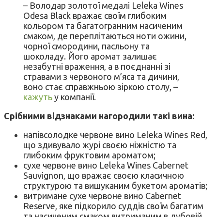
– Володар золотої медалі Leleka Wines
Odesa Black вражає своїм глибоким
кольором та багатогранним насиченим
смаком, де переплітаються ноти ожини,
чорної смородини, пасльону та
шоколаду. Його аромат залишає
незабутні враження, а в поєднанні зі
стравами з червоного м’яса та дичини,
воно стає справжньою зіркою столу, –
кажуть
у компанії.
Срібними відзнаками нагородили такі вина:
напівсолодке червоне вино Leleka Wines Red,
що здивувало журі своєю ніжністю та
глибоким фруктовим ароматом;
сухе червоне вино Leleka Wines Cabernet
Sauvignon, що вражає своєю класичною
структурою та вишуканим букетом ароматів;
витримане сухе червоне вино Cabernet
Reserve, яке підкорило суддів своїм багатим
та насиченим смаком витриманим в дубовій