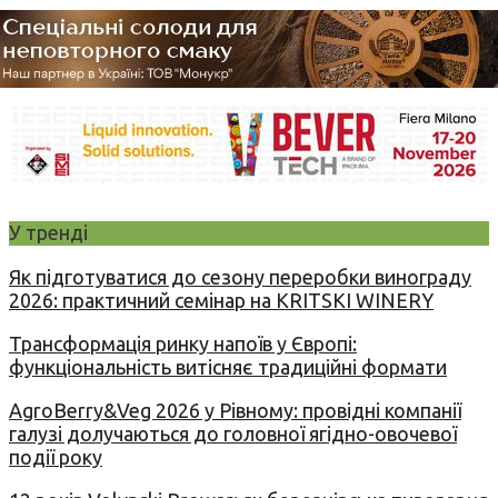
У тренді
Як підготуватися до сезону переробки винограду
2026: практичний семінар на KRITSKI WINERY
Трансформація ринку напоїв у Європі:
функціональність витісняє традиційні формати
AgroBerry&Veg 2026 у Рівному: провідні компанії
галузі долучаються до головної ягідно-овочевої
події року