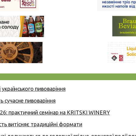
 українського пивоваріння
ь сучасне пивоваріння
026: практичний семінар на KRITSKI WINERY
сть витісняє традиційні формати