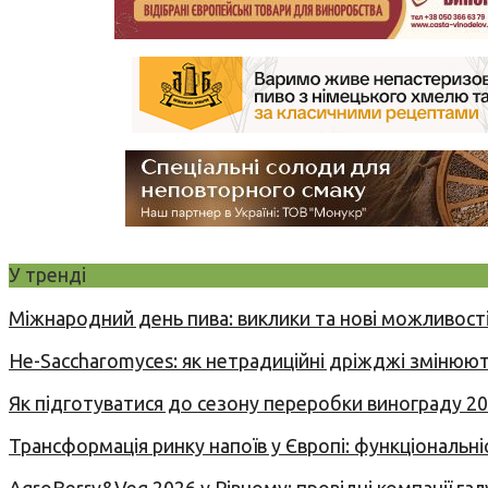
У тренді
Міжнародний день пива: виклики та нові можливості
Не-Saccharomyces: як нетрадиційні дріжджі змінюют
Як підготуватися до сезону переробки винограду 2
Трансформація ринку напоїв у Європі: функціональні