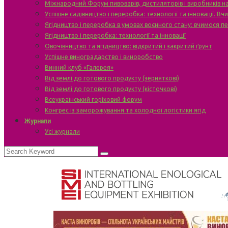
Міжнародний Форум пивоварів, дистиляторів і виробників н
Успішне садівництво і переробка: технології та інновації. В
Ягідництво і переробка в умовах воєнного стану: вчимося п
Ягідництво і переробка: технології та інновації
Овочівництво та ягідництво: відкритий і закритий ґрунт
Успішне виноградарство і виноробство
Винний клуб «Галерея»
Від землі до готового продукту (зерняткові)
Від землі до готового продукту (кісточкові)
Всеукраїнський горіховий форум
Конгрес із заморожування та холодної логістики ягід
Журнали
Усі журнали