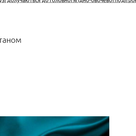
узі долучаються до головної ягідно-овочевої події ро
станом