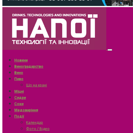
Новини
Виноградарство
Вино
Пиво
Що на крані
Міцні
Сидри
Соки
Медоваріння
Події
Календар
Фото / Відео