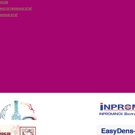
апоїв
чимося перемагати!
еремагати!