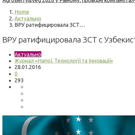
AgroBerry&Veg 2026 у Рівному: провідні компанії гал
Home
Актуально
ВРУ ратифицировала ЗСТ…
ВРУ ратифицировала ЗСТ с Узбеки
Актуально
Журнал «Напої. Технології та Інновації»
28.01.2016
0
293