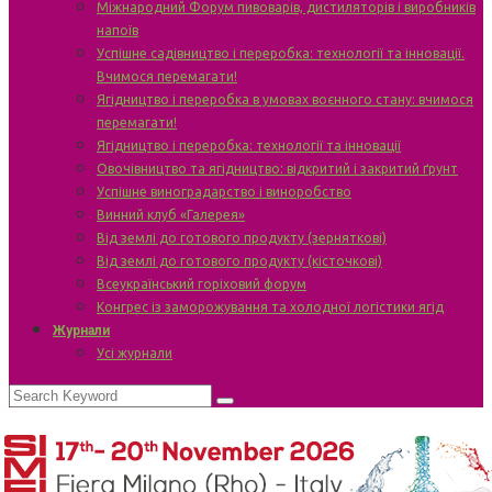
Міжнародний Форум пивоварів, дистиляторів і виробників
напоїв
Успішне садівництво і переробка: технології та інновації.
Вчимося перемагати!
Ягідництво і переробка в умовах воєнного стану: вчимося
перемагати!
Ягідництво і переробка: технології та інновації
Овочівництво та ягідництво: відкритий і закритий ґрунт
Успішне виноградарство і виноробство
Винний клуб «Галерея»
Від землі до готового продукту (зерняткові)
Від землі до готового продукту (кісточкові)
Всеукраїнський горіховий форум
Конгрес із заморожування та холодної логістики ягід
Журнали
Усі журнали