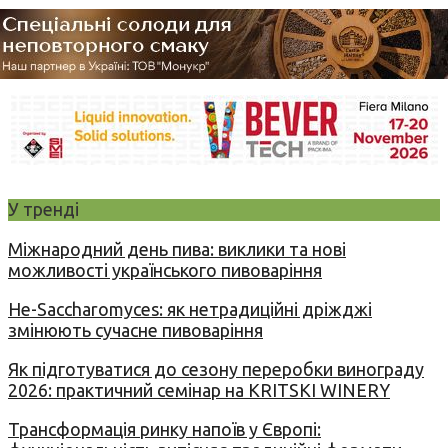
У тренді
Міжнародний день пива: виклики та нові
можливості українського пивоваріння
Не-Saccharomyces: як нетрадиційні дріжджі
змінюють сучасне пивоваріння
Як підготуватися до сезону переробки винограду
2026: практичний семінар на KRITSKI WINERY
Трансформація ринку напоїв у Європі: