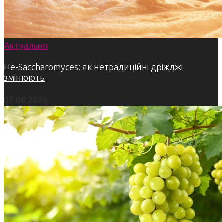
Актуально
Не-Saccharomyces: як нетрадиційні дріжджі
змінюють
07.08.2026