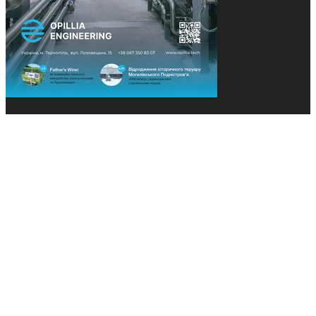
© 2013-2026 Засновники: Конєва К.В., Ящук Н.І.
Назва, концепція та дизайн проєктів медіагрупи
«Технології та Інновації» охороняється Законом
«Про авторське право». Редакція не відповідає за
тексти рекламних оголошень. Думка редакції
може не збігатися з точками зору авторів
публікацій. Передрук – з письмового дозволу
авторів проєкту.