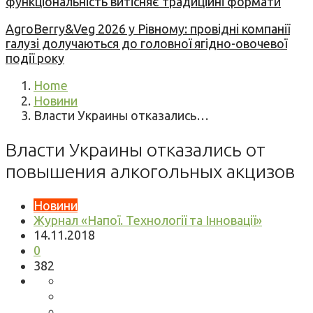
функціональність витісняє традиційні формати
AgroBerry&Veg 2026 у Рівному: провідні компанії
галузі долучаються до головної ягідно-овочевої
події року
Home
Новини
Власти Украины отказались…
Власти Украины отказались от
повышения алкогольных акцизов
Новини
Журнал «Напої. Технології та Інновації»
14.11.2018
0
382