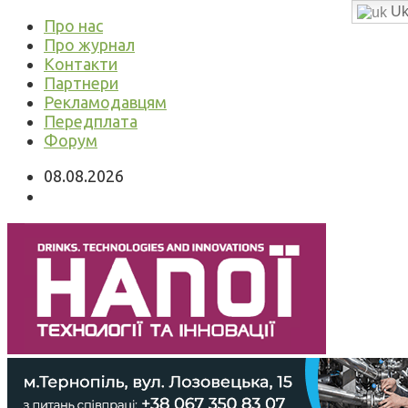
Uk
Про нас
Про журнал
Контакти
Партнери
Рекламодавцям
Передплата
Форум
08.08.2026