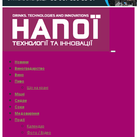
Новини
Виноградарство
Вино
Пиво
Що на крані
Міцні
Сидри
Соки
Медоваріння
Події
Календар
Фото / Відео