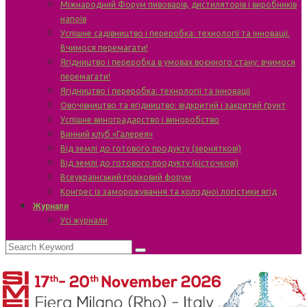
Міжнародний Форум пивоварів, дистиляторів і виробників
напоїв
Успішне садівництво і переробка: технології та інновації.
Вчимося перемагати!
Ягідництво і переробка в умовах воєнного стану: вчимося
перемагати!
Ягідництво і переробка: технології та інновації
Овочівництво та ягідництво: відкритий і закритий ґрунт
Успішне виноградарство і виноробство
Винний клуб «Галерея»
Від землі до готового продукту (зерняткові)
Від землі до готового продукту (кісточкові)
Всеукраїнський горіховий форум
Конгрес із заморожування та холодної логістики ягід
Журнали
Усі журнали