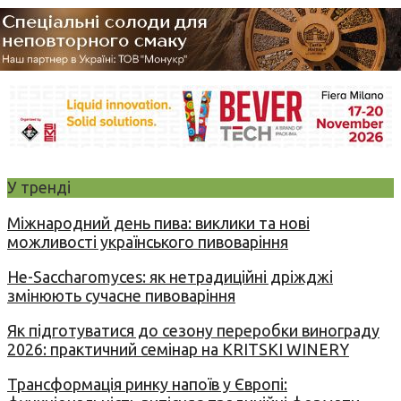
У тренді
Міжнародний день пива: виклики та нові
можливості українського пивоваріння
Не-Saccharomyces: як нетрадиційні дріжджі
змінюють сучасне пивоваріння
Як підготуватися до сезону переробки винограду
2026: практичний семінар на KRITSKI WINERY
Трансформація ринку напоїв у Європі: