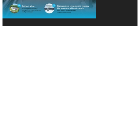
© 2013-2026 Засновники: Конєва К.В., Ящук Н.І.
Назва, концепція та дизайн проєктів медіагрупи
«Технології та Інновації» охороняється Законом
«Про авторське право». Редакція не відповідає за
тексти рекламних оголошень. Думка редакції
може не збігатися з точками зору авторів
публікацій. Передрук – з письмового дозволу
авторів проєкту.