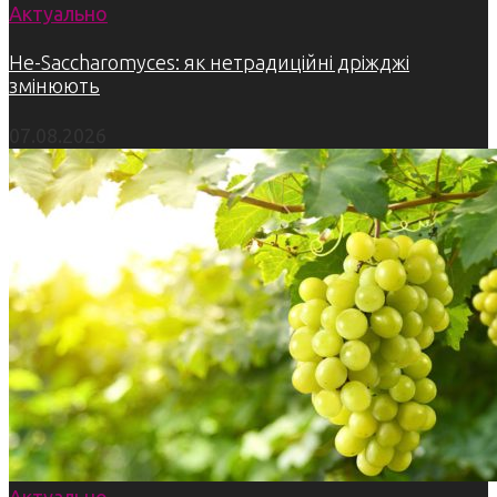
Актуально
Не-Saccharomyces: як нетрадиційні дріжджі
змінюють
07.08.2026