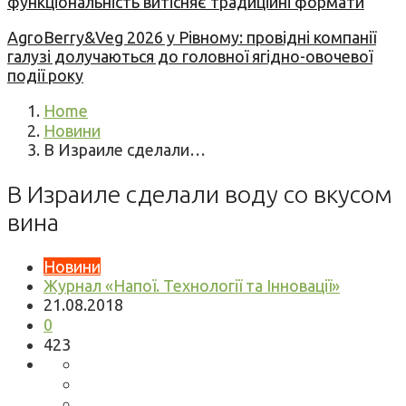
функціональність витісняє традиційні формати
AgroBerry&Veg 2026 у Рівному: провідні компанії
галузі долучаються до головної ягідно-овочевої
події року
Home
Новини
В Израиле сделали…
В Израиле сделали воду со вкусом
вина
Новини
Журнал «Напої. Технології та Інновації»
21.08.2018
0
423