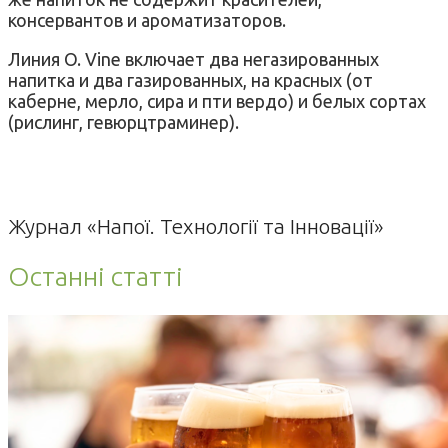
консервантов и ароматизаторов.
Линия O. Vine включает два негазированных
напитка и два газированных, на красных (от
каберне, мерло, сира и пти вердо) и белых сортах
(рислинг, гевюрцтраминер).
Журнал «Напої. Технології та Інновації»
Останні статті