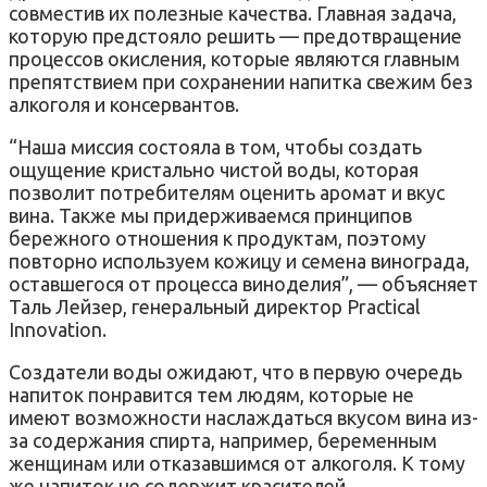
совместив их полезные качества. Главная задача,
которую предстояло решить — предотвращение
процессов окисления, которые являются главным
препятствием при сохранении напитка свежим без
алкоголя и консервантов.
“Наша миссия состояла в том, чтобы создать
ощущение кристально чистой воды, которая
позволит потребителям оценить аромат и вкус
вина. Также мы придерживаемся принципов
бережного отношения к продуктам, поэтому
повторно используем кожицу и семена винограда,
оставшегося от процесса виноделия”, — объясняет
Таль Лейзер, генеральный директор Practical
Innovation.
Создатели воды ожидают, что в первую очередь
напиток понравится тем людям, которые не
имеют возможности наслаждаться вкусом вина из-
за содержания спирта, например, беременным
женщинам или отказавшимся от алкоголя. К тому
же напиток не содержит красителей,