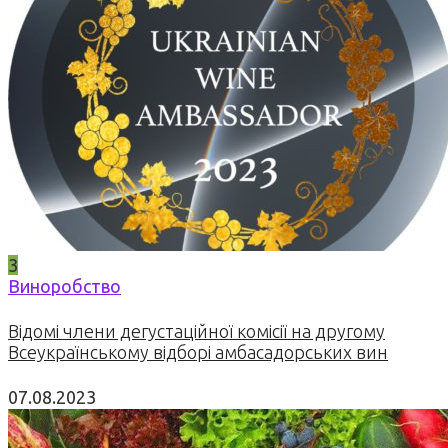
3
Виноробство
Відомі члени дегустаційної комісії на другому
Всеукраїнському відборі амбасадорських вин
07.08.2023