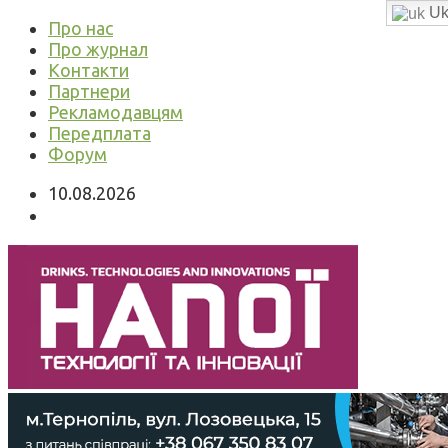
Uk
Про нас
Про журнал
Контакти
Партнери
Рекламодавцям
Передплата
Форум
10.08.2026