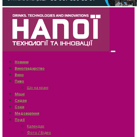
Новини
Виноградарство
Вино
Пиво
Що на крані
Міцні
Сидри
Соки
Медоваріння
Події
Календар
Фото / Відео