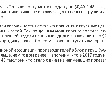
» в Польше поступает в продажу по $0,40-0,48 за кг
 участники рынка не исключают, что цены на груши и
ос.
или возможность несколько повысить отпускные цены
чных сетей. Так, по данным мониторинга портала, ес
ле текущей недели основные сделки заключались по $0,
о в продажу начнет более массово поступать импортн
ирной ассоциации производителей яблок и груш (WA
 больше, чем годом ранее. Напомним, что в 2017 году
о 40 тыс.тонн что стало одним из наименьших показа