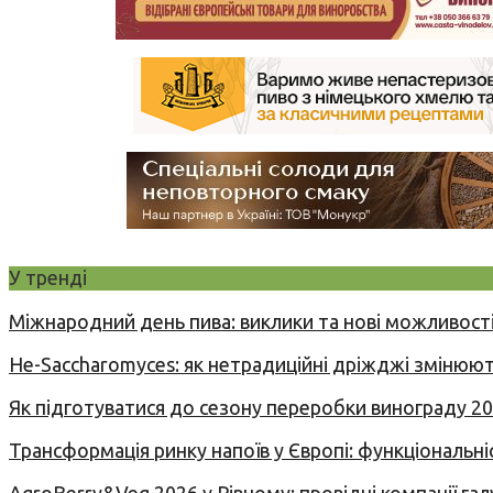
У тренді
Міжнародний день пива: виклики та нові можливості
Не-Saccharomyces: як нетрадиційні дріжджі змінюют
Як підготуватися до сезону переробки винограду 2
Трансформація ринку напоїв у Європі: функціональні