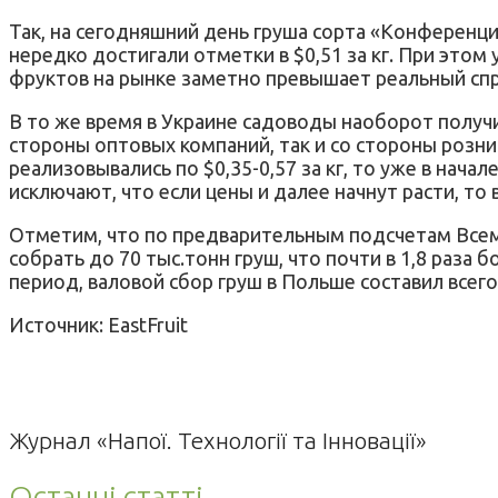
Так, на сегодняшний день груша сорта «Конференция
нередко достигали отметки в $0,51 за кг. При этом
фруктов на рынке заметно превышает реальный спр
В то же время в Украине садоводы наоборот получ
стороны оптовых компаний, так и со стороны розни
реализовывались по $0,35-0,57 за кг, то уже в нача
исключают, что если цены и далее начнут расти, т
Отметим, что по предварительным подсчетам Всем
собрать до 70 тыс.тонн груш, что почти в 1,8 раза
период, валовой сбор груш в Польше составил всег
Источник: EastFruit
Журнал «Напої. Технології та Інновації»
Останні статті