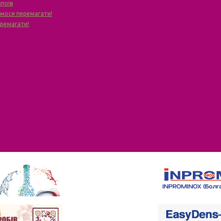
апоїв
чимося перемагати!
еремагати!