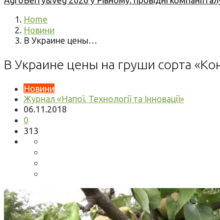
AgroBerry&Veg 2026 у Рівному: провідні компанії гал
Home
Новини
В Украине цены…
В Украине цены на груши сорта «Ко
Новини
Журнал «Напої. Технології та Інновації»
06.11.2018
0
313