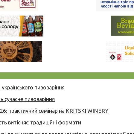
 українського пивоваріння
ь сучасне пивоваріння
026: практичний семінар на KRITSKI WINERY
сть витісняє традиційні формати