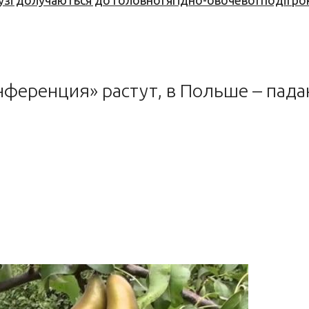
узі долучаються до головної ягідно-овочевої події ро
нференция» растут, в Польше – пад