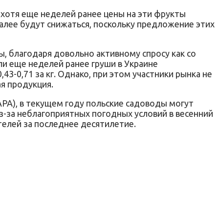
, хотя еще неделей ранее цены на эти фрукты
 далее будут снижаться, поскольку предложение этих
, благодаря довольно активному спросу как со
ли еще неделей ранее груши в Украине
43-0,71 за кг. Однако, при этом участники рынка не
ая продукция.
PA), в текущем году польские садоводы могут
 из-за неблагоприятных погодных условий в весенний
телей за последнее десятилетие.