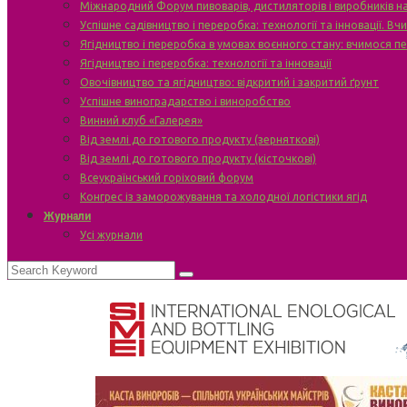
Міжнародний Форум пивоварів, дистиляторів і виробників н
Успішне садівництво і переробка: технології та інновації. В
Ягідництво і переробка в умовах воєнного стану: вчимося п
Ягідництво і переробка: технології та інновації
Овочівництво та ягідництво: відкритий і закритий ґрунт
Успішне виноградарство і виноробство
Винний клуб «Галерея»
Від землі до готового продукту (зерняткові)
Від землі до готового продукту (кісточкові)
Всеукраїнський горіховий форум
Конгрес із заморожування та холодної логістики ягід
Журнали
Усі журнали