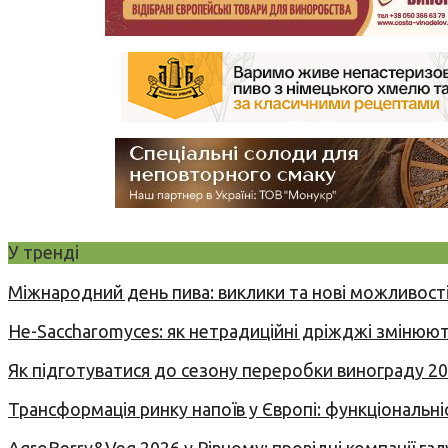
У тренді
Міжнародний день пива: виклики та нові можливості
Не-Saccharomyces: як нетрадиційні дріжджі змінюют
Як підготуватися до сезону переробки винограду 2
Трансформація ринку напоїв у Європі: функціональні