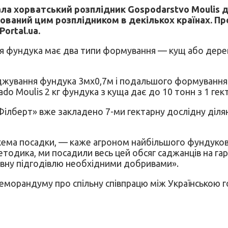
ідала хорватський розплідник Gospodarstvo Moulis
ований цим розплідником в декількох країнах. Пр
ortal.ua.
я фундука має два типи формування — кущ або дерево,
джування фундука 3мх0,7м і подальшого формування 
ado Moulis 2 кг фундука з куща дає до 10 тонн з 1 ге
«Філберт» вже закладено 7-ми гектарну дослідну діля
хема посадки, — каже агроном найбільшого фундуково
етодика, ми посадили весь цей обсяг саджанців на г
ивну підгодівлю необхідними добривами».
меморандуму про спільну співпрацю між Українською г