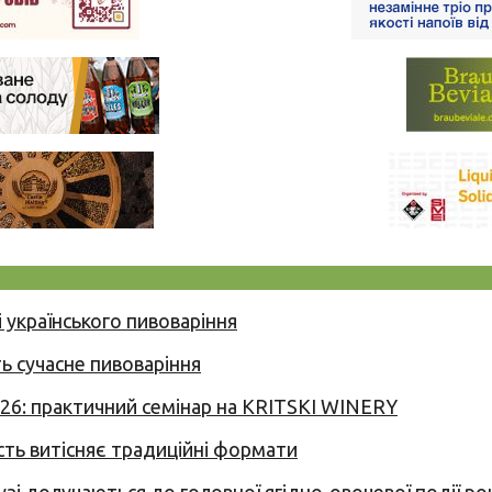
 українського пивоваріння
ь сучасне пивоваріння
026: практичний семінар на KRITSKI WINERY
сть витісняє традиційні формати