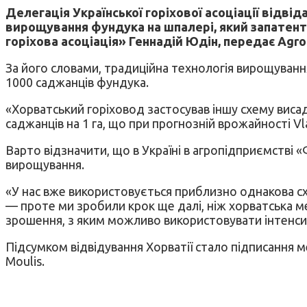
Делегація Української горіхової асоціації відв
вирощування фундука на шпалері, який запатент
горіхова асоціація» Геннадій Юдін, передає AgroP
За його словами, традиційна технологія вирощуванн
1000 саджанців фундука.
«Хорватський горіховод застосував іншу схему виса
саджанців на 1 га, що при прогнозній врожайності Vl
Варто відзначити, що в Україні в агропідприємстві 
вирощування.
«У нас вже використовується приблизно однакова с
— проте ми зробили крок ще далі, ніж хорватська м
зрошення, з яким можливо використовувати інтенс
Підсумком відвідування Хорватії стало підписання 
Moulis.