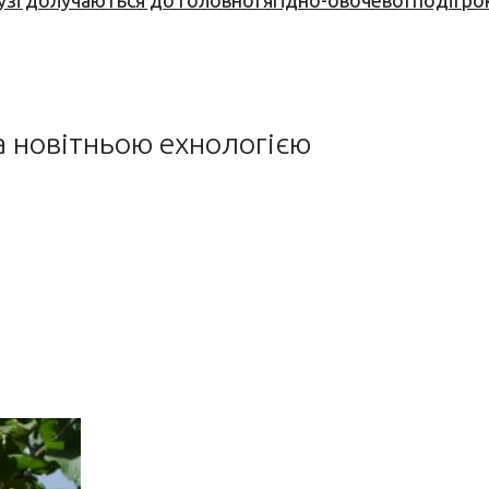
узі долучаються до головної ягідно-овочевої події ро
за новітньою ехнологією