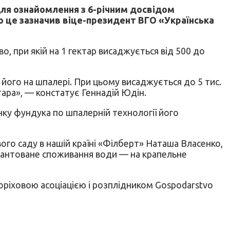
 для ознайомлення з 6-річним досвідом
о це зазначив віце-президент ВГО «Українська
 при якій на 1 гектар висаджується від 500 до
його на шпалері. При цьому висаджується до 5 тис.
ктара», — констатує Геннадій Юдін.
нку фундука по шпалерній технології його
го саду в нашій країні «Філберт» Наташа Власенко,
арантоване споживання води — на крапельне
оріховою асоціацією і розплідником Gospodarstvo