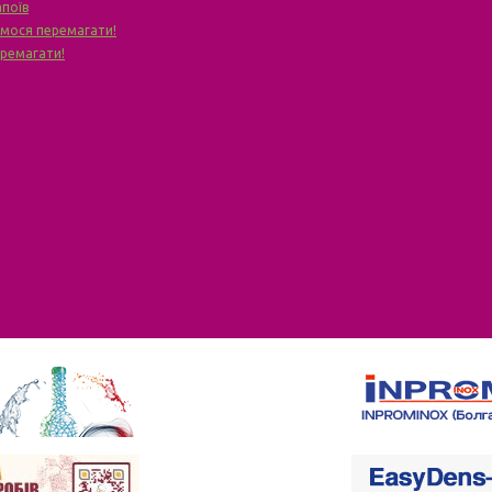
апоїв
чимося перемагати!
еремагати!