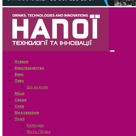
Новини
Виноградарство
Вино
Пиво
Що на крані
Міцні
Сидри
Соки
Медоваріння
Події
Календар
Фото / Відео