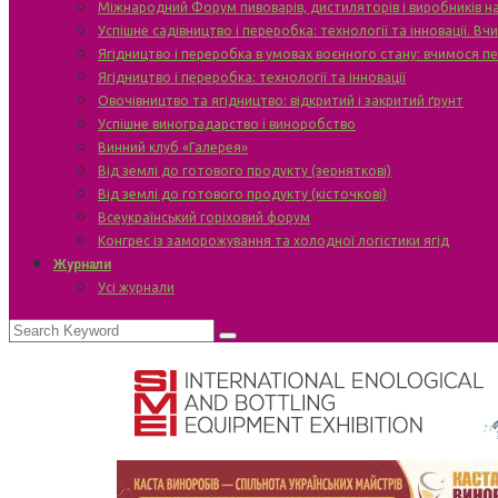
Міжнародний Форум пивоварів, дистиляторів і виробників н
Успішне садівництво і переробка: технології та інновації. В
Ягідництво і переробка в умовах воєнного стану: вчимося п
Ягідництво і переробка: технології та інновації
Овочівництво та ягідництво: відкритий і закритий ґрунт
Успішне виноградарство і виноробство
Винний клуб «Галерея»
Від землі до готового продукту (зерняткові)
Від землі до готового продукту (кісточкові)
Всеукраїнський горіховий форум
Конгрес із заморожування та холодної логістики ягід
Журнали
Усі журнали