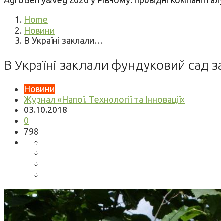
AgroBerry&Veg 2026 у Рівному: провідні компанії гал
Home
Новини
В Україні заклали…
В Україні заклали фундуковий сад 
Новини
Журнал «Напої. Технології та Інновації»
03.10.2018
0
798