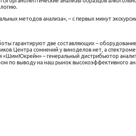
тся органолептические анализы образцов алкогольн
логию.
льных методов анализа», – с первых минут экскурс
боты гарантируют две составляющих – оборудование 
ков Центра сомнений у виноделов нет, а спектром
я «ШимЮкрейн» – генеральный дистрибьютор аналит
ром по выводу на наш рынок высокоэффективного ан