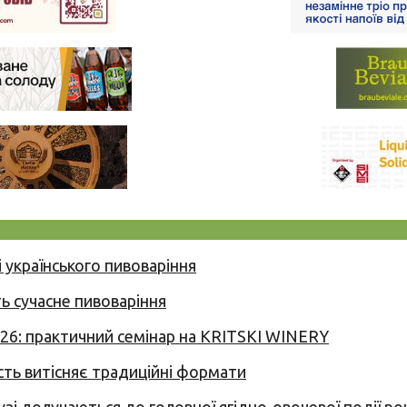
 українського пивоваріння
ь сучасне пивоваріння
026: практичний семінар на KRITSKI WINERY
сть витісняє традиційні формати