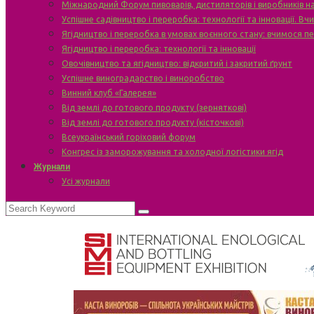
Міжнародний Форум пивоварів, дистиляторів і виробників н
Успішне садівництво і переробка: технології та інновації. В
Ягідництво і переробка в умовах воєнного стану: вчимося п
Ягідництво і переробка: технології та інновації
Овочівництво та ягідництво: відкритий і закритий ґрунт
Успішне виноградарство і виноробство
Винний клуб «Галерея»
Від землі до готового продукту (зерняткові)
Від землі до готового продукту (кісточкові)
Всеукраїнський горіховий форум
Конгрес із заморожування та холодної логістики ягід
Журнали
Усі журнали