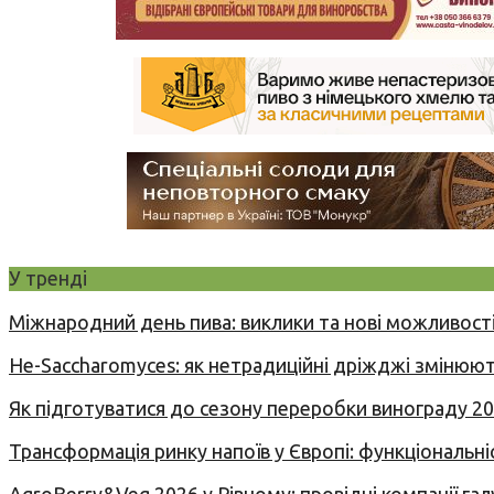
У тренді
Міжнародний день пива: виклики та нові можливості
Не-Saccharomyces: як нетрадиційні дріжджі змінюют
Як підготуватися до сезону переробки винограду 2
Трансформація ринку напоїв у Європі: функціональні