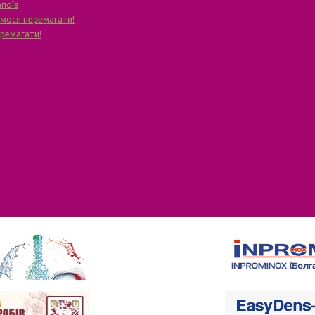
апоїв
чимося перемагати!
еремагати!