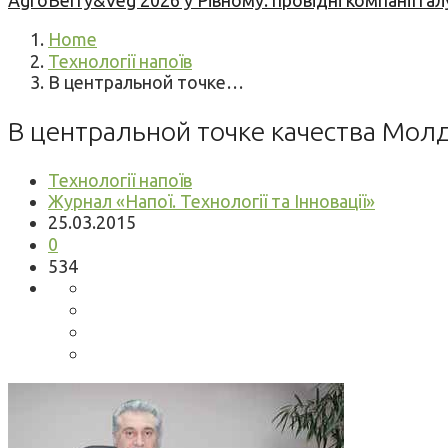
AgroBerry&Veg 2026 у Рівному: провідні компанії гал
Home
Технології напоїв
В центральной точке…
В центральной точке качества Мол
Технології напоїв
Журнал «Напої. Технології та Інновації»
25.03.2015
0
534