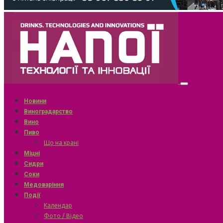
Новини
Виноградарство
Вино
Пиво
Що на крані
Міцні
Сидри
Соки
Медоваріння
Події
Календар
Фото / Відео