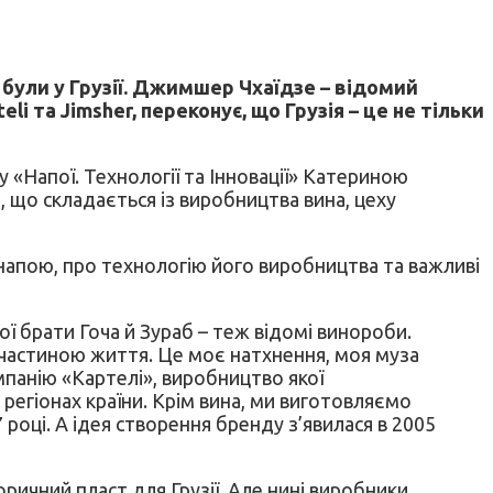
е були у Грузії. Джимшер Чхаїдзе – відомий
li та Jimsher, переконує, що Грузія – це не тільки
 «Напої. Технології та Інновації» Катериною
 що складається із виробництва вина, цеху
напою, про технологію його виробництва та важливі
Мої брати Гоча й Зураб – теж відомі винороби.
 частиною життя. Це моє натхнення, моя муза
омпанію «Картелі», виробництво якої
 регіонах країни. Крім вина, ми виготовляємо
 році. А ідея створення бренду з’явилася в 2005
ричний пласт для Грузії. Але нині виробники