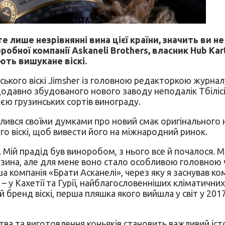
е лише незрівнянні вина цієї країни, значить ви н
ної компанії Askaneli Brothers, власник Hub Karte
ють вишукане віскі.
ького віскі Jimsher із головною редакторкою журналу
одавно збудованого нового заводу неподалік Тбілісі,
ією грузинських сортів винограду.
лився своїми думками про новий смак оригінального 
го віскі, щоб вивести його на міжнародний ринок.
. Мій прадід був виноробом, з нього все й почалося. 
рузина, але для мене воно стало особливою головною
рша компанія «Брати Асканелі», через яку я заснував к
– у Кахетії та Гурії, найблагословенніших кліматичних
 бренд віскі, перша пляшка якого вийшла у світ у 2017
ва та виготовлення коньяків становить важливий істо