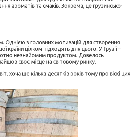
ння ароматів та смаків. Зокрема, це грузинсько-
ом. Однією з головних мотивацій для створення
ої країни цілком підходять для цього. У Грузії –
солютно незнайомим продуктом. Довелось
найшов своє місце на світовому ринку.
т, хоча ще кілька десятків років тому про віскі цих