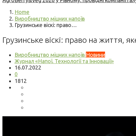
AgroBerry&Veg 2026 у Рівному: провідні компанії гал
Home
Виробництво міцних напоїв
Грузинське віскі: право…
Грузинське віскі: право на життя, я
Виробництво міцних напоїв
Новини
Журнал «Напої. Технології та Інновації»
16.07.2022
0
1812