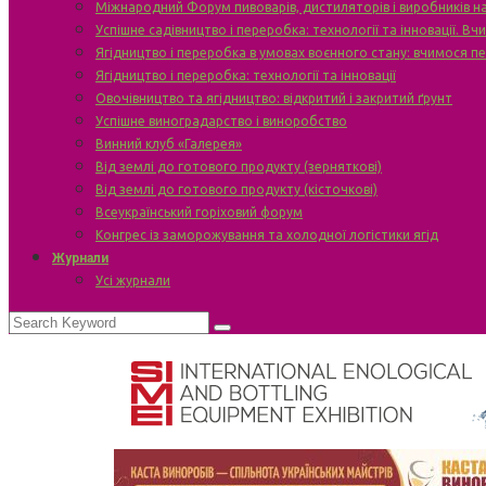
Міжнародний Форум пивоварів, дистиляторів і виробників н
Успішне садівництво і переробка: технології та інновації. В
Ягідництво і переробка в умовах воєнного стану: вчимося п
Ягідництво і переробка: технології та інновації
Овочівництво та ягідництво: відкритий і закритий ґрунт
Успішне виноградарство і виноробство
Винний клуб «Галерея»
Від землі до готового продукту (зерняткові)
Від землі до готового продукту (кісточкові)
Всеукраїнський горіховий форум
Конгрес із заморожування та холодної логістики ягід
Журнали
Усі журнали