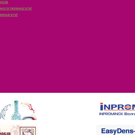
апоїв
чимося перемагати!
еремагати!