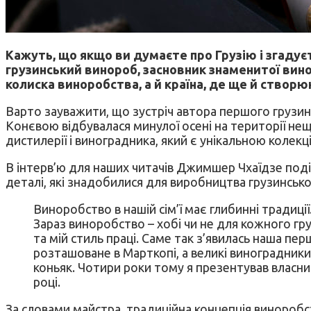
Кажуть, що якщо ви думаєте про Грузію і згадуєт
грузинський винороб, засновник знаменитої винороб
колиска виноробства, а й країна, де ще й створю
Варто зауважити, що зустріч автора першого грузинс
Конєвою відбувалася минулої осені на території нещ
дистилерії і виноградника, який є унікальною колекц
В інтерв’ю для наших читачів Джимшер Чхаїдзе поді
деталі, які знадобилися для виробництва грузинсько
Виноробство в нашій сім’ї має глибинні традиції
Зараз виноробство – хобі чи не для кожного г
та мій стиль праці. Саме так з’явилась наша пе
розташоване в Марткопі, а великі виноградники 
коньяк. Чотири роки тому я презентував власний
році.
За словами майстра, традиційна концепція виноробст