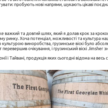
тувати: пробують нові напрями, шукають цікаві поєдна
же важкий та довгий шлях, який я долав крок за крок
ому ринку. Хоча потенціал, можливості та культура наш
ю культурою виноробства, грузинське віскі було аб
 перевершив очікування, і грузинський віскі Jimsher з
і Тайвані, продукція яких сьогодні відома на весь сві