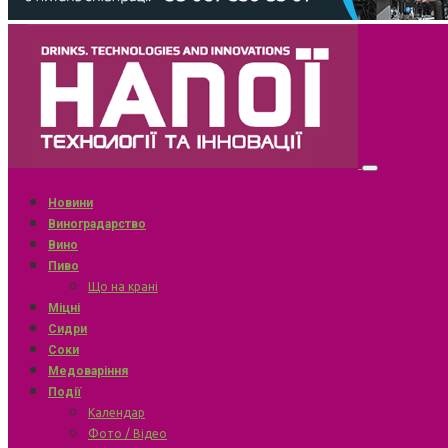
Новини
Виноградарство
Вино
Пиво
Що на крані
Міцні
Сидри
Соки
Медоваріння
Події
Календар
Фото / Відео