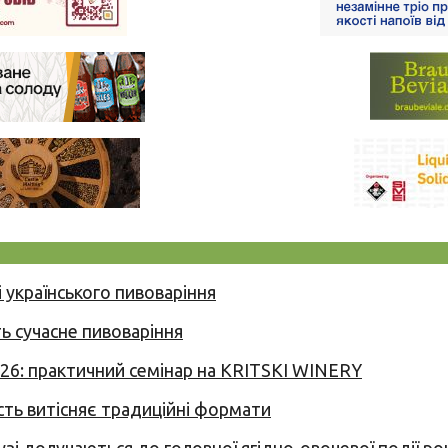
 українського пивоваріння
ь сучасне пивоваріння
026: практичний семінар на KRITSKI WINERY
сть витісняє традиційні формати