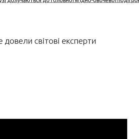
узі долучаються до головної ягідно-овочевої події ро
ке довели світові експерти