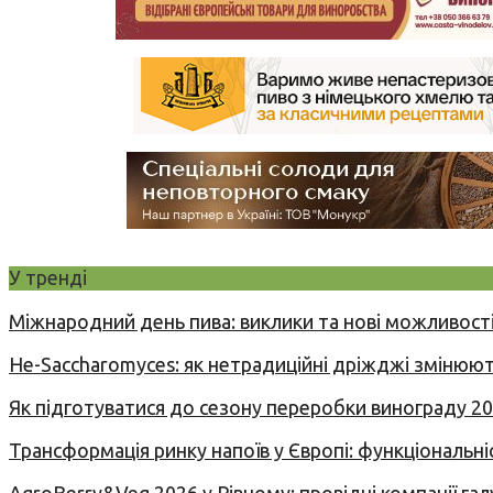
У тренді
Міжнародний день пива: виклики та нові можливості
Не-Saccharomyces: як нетрадиційні дріжджі змінюют
Як підготуватися до сезону переробки винограду 2
Трансформація ринку напоїв у Європі: функціональні