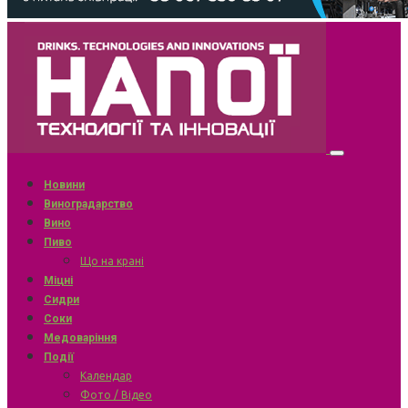
Новини
Виноградарство
Вино
Пиво
Що на крані
Міцні
Сидри
Соки
Медоваріння
Події
Календар
Фото / Відео