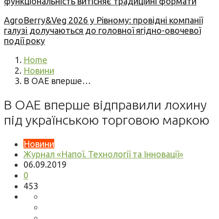
функціональність витісняє традиційні формати
AgroBerry&Veg 2026 у Рівному: провідні компанії
галузі долучаються до головної ягідно-овочевої
події року
Home
Новини
В ОАЕ вперше…
В ОАЕ вперше відправили лохину
під українською торговою маркою
Новини
Журнал «Напої. Технології та Інновації»
06.09.2019
0
453