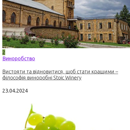
2
Виноробство
Вистояти та відновитися, щоб стати кращими –
філософія виноробні Stoic Winery
23.04.2024