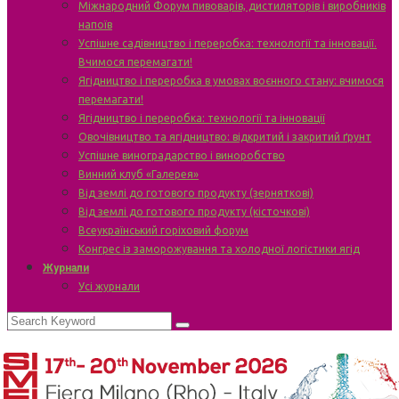
Міжнародний Форум пивоварів, дистиляторів і виробників
напоїв
Успішне садівництво і переробка: технології та інновації.
Вчимося перемагати!
Ягідництво і переробка в умовах воєнного стану: вчимося
перемагати!
Ягідництво і переробка: технології та інновації
Овочівництво та ягідництво: відкритий і закритий ґрунт
Успішне виноградарство і виноробство
Винний клуб «Галерея»
Від землі до готового продукту (зерняткові)
Від землі до готового продукту (кісточкові)
Всеукраїнський горіховий форум
Конгрес із заморожування та холодної логістики ягід
Журнали
Усі журнали