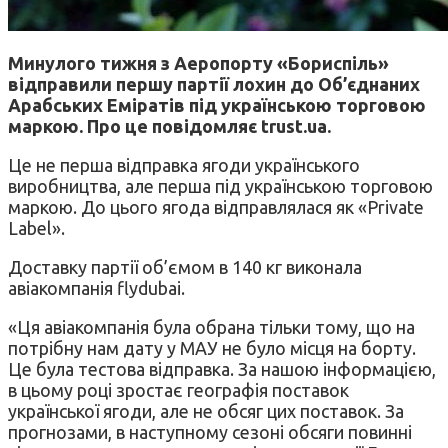
Минулого тижня з Аеропорту «Бориспіль»
відправили першу партії лохин до Об’єднаних
Арабських Еміратів під українською торговою
маркою. Про це повідомляє trust.ua.
Це не перша відправка ягоди українського
виробництва, але перша під українською торговою
маркою. До цього ягода відправлялася як «Private
Label».
Доставку партії об’ємом в 140 кг виконала
авіакомпанія flydubai.
«Ця авіакомпанія була обрана тільки тому, що на
потрібну нам дату у МАУ не було місця на борту.
Це була тестова відправка. За нашою інформацією,
в цьому році зростає географія поставок
української ягоди, але не обсяг цих поставок. За
прогнозами, в наступному сезоні обсяги повинні