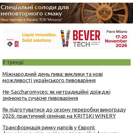
У тренді
Міжнародний день пива: виклики та нові
можливості українського пивоваріння
Не-Saccharomyces: як нетрадиційні дріжджі
змінюють сучасне пивоваріння
Як підготуватися до сезону переробки винограду
2026: практичний семінар на KRITSKI WINERY
Трансформація ринку напоїв у Європі: