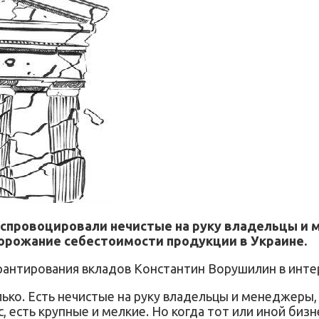
х спровоцировали нечистые на руку владельцы 
дорожание себестоимости продукции в Украине.
рантирования вкладов Константин Ворушилин в инте
ько. Есть нечистые на руку владельцы и менеджеры, 
есть крупные и мелкие. Но когда тот или иной бизне