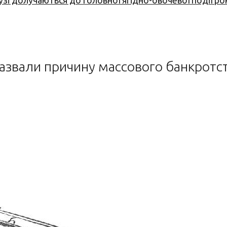
узі долучаються до головної ягідно-овочевої події ро
азвали причину массового банкротст