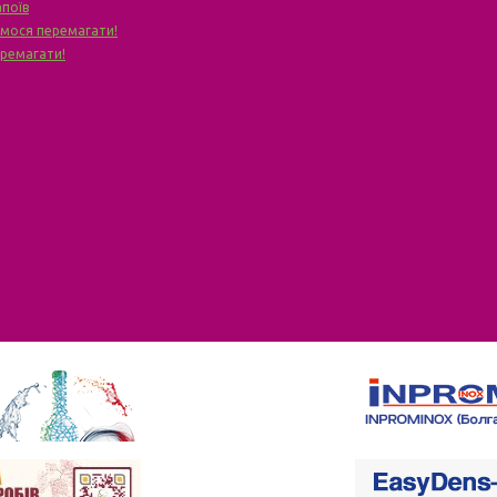
апоїв
чимося перемагати!
еремагати!