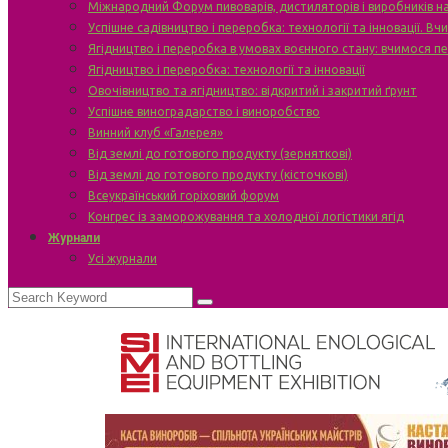
Міжнародний Форум пивоварів, дистиляторів і виробників н
Успішне садівництво і переробка: технології та інновації. В
Ягідництво і переробка в умовах воєнного стану: вчимося п
Ягідництво і переробка: технології та інновації
Овочівництво та ягідництво: відкритий і закритий ґрунт
Успішне виноградарство і виноробство
Винний клуб «Галерея»
Від землі до готового продукту (зерняткові)
Від землі до готового продукту (кісточкові)
Всеукраїнський горіховий форум
Конгрес із заморожування та холодної логістики ягід
Журнали
Усі журнали