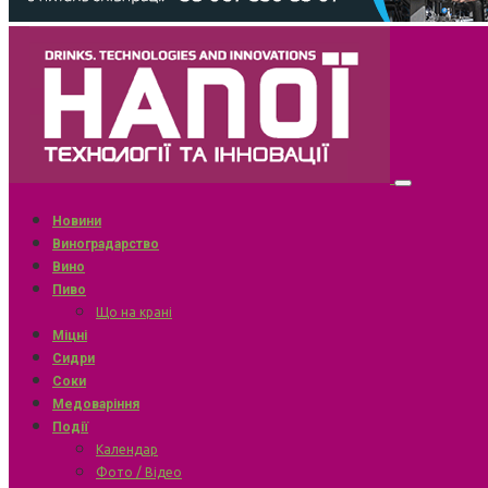
Новини
Виноградарство
Вино
Пиво
Що на крані
Міцні
Сидри
Соки
Медоваріння
Події
Календар
Фото / Відео