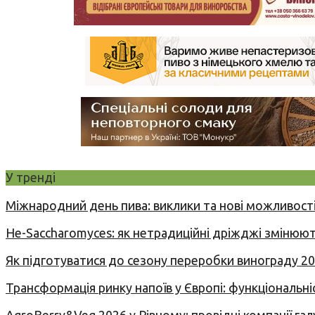
У тренді
Міжнародний день пива: виклики та нові можливості
Не-Saccharomyces: як нетрадиційні дріжджі змінюют
Як підготуватися до сезону переробки винограду 2
Трансформація ринку напоїв у Європі: функціональні