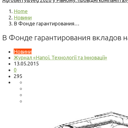
AgroBerry&Veg 2026 у Рівному: провідні компанії гал
Home
Новини
В Фонде гарантирования…
В Фонде гарантирования вкладов н
Новини
Журнал «Напої. Технології та Інновації»
13.05.2015
0
295