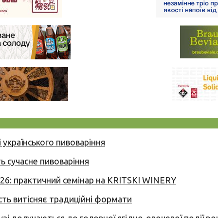
 українського пивоваріння
ь сучасне пивоваріння
026: практичний семінар на KRITSKI WINERY
сть витісняє традиційні формати