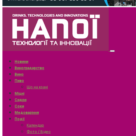
Новини
Виноградарство
Вино
Пиво
Що на крані
Міцні
Сидри
Соки
Медоваріння
Події
Календар
Фото / Відео