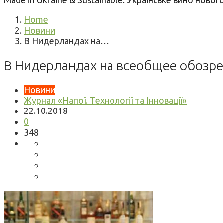
Made in Ukraine & Sustainable: Українське вино но
Home
Новини
В Нидерландах на…
В Нидерландах на всеобщее обозре
Новини
Журнал «Напої. Технології та Інновації»
22.10.2018
0
348