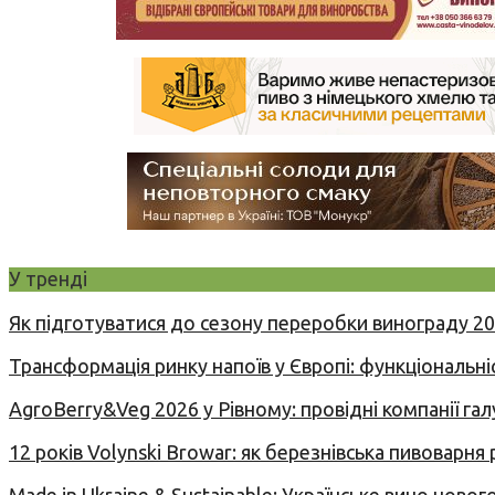
У тренді
Як підготуватися до сезону переробки винограду 2
Трансформація ринку напоїв у Європі: функціональні
AgroBerry&Veg 2026 у Рівному: провідні компанії гал
12 років Volynski Browar: як березнівська пивоварня