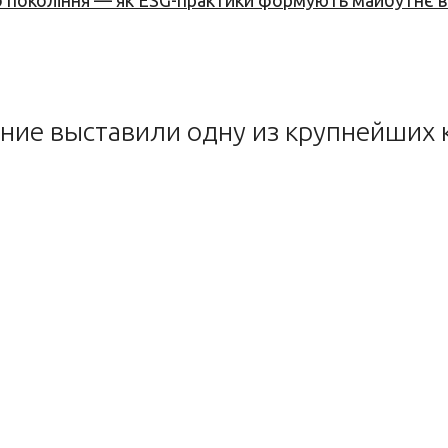
вого покоління — як ESG-практики формують майбутнє
ние выставили одну из крупнейших 