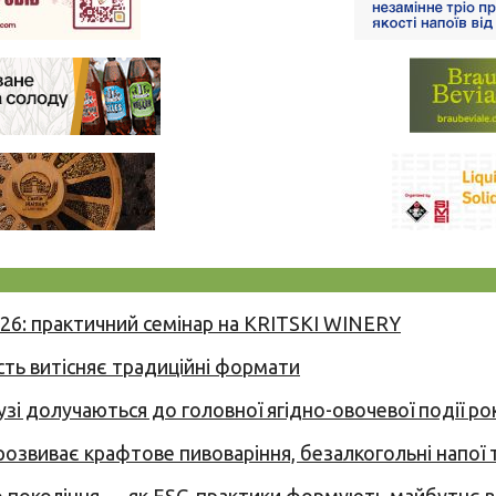
026: практичний семінар на KRITSKI WINERY
сть витісняє традиційні формати
узі долучаються до головної ягідно-овочевої події ро
 розвиває крафтове пивоваріння, безалкогольні напої 