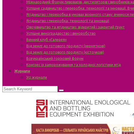
Міжнародний Форум пивоварів, дистиляторів і виробників н
Успішне садівництво і переробка: технології та інновації. В
Ягідництво і переробка в умовах воєнного стану: вчимося п
Ягідництво і переробка: технології та інновації
Овочівництво та ягідництво: відкритий і закритий ґрунт
Успішне виноградарство і виноробство
Винний клуб «Галерея»
Від землі до готового продукту (зерняткові)
Від землі до готового продукту (кісточкові)
Всеукраїнський горіховий форум
Конгрес із заморожування та холодної логістики ягід
Журнали
Усі журнали