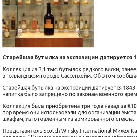
Старейшая бутылка на экспозиции датируется 1
Коллекция из 3,1 тыс. бутылок редкого виски, ран
в голландском городе Сассенхейм. Об этом сообщ
Старейшая бутылка на экспозиции датируется 1843 
напитка было запрещено по законам военного врем
Коллекция была приобретена три года назад за €10 
пор время они использовали для организации выста
шкафам, изготовленным из армированного стекла.
Представитель Scotch Whisky International Михел
продажи. “Именно поэтому мы смогли приобрести ко