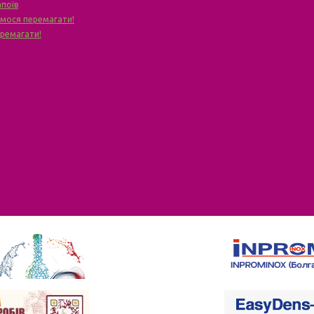
апоїв
чимося перемагати!
еремагати!