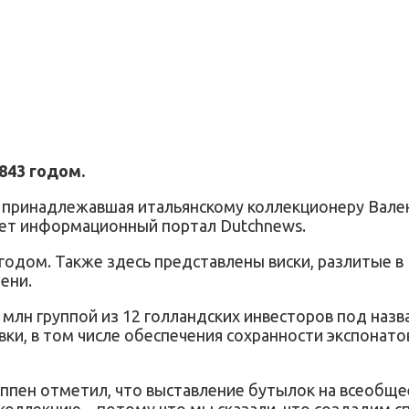
843 годом.
ее принадлежавшая итальянскому коллекционеру Вале
ает информационный портал Dutchnews.
годом. Также здесь представлены виски, разлитые в 
ени.
млн группой из 12 голландских инвесторов под назва
вки, в том числе обеспечения сохранности экспонато
 Каппен отметил, что выставление бутылок на всеоб
ллекцию – потому что мы сказали, что создадим спе