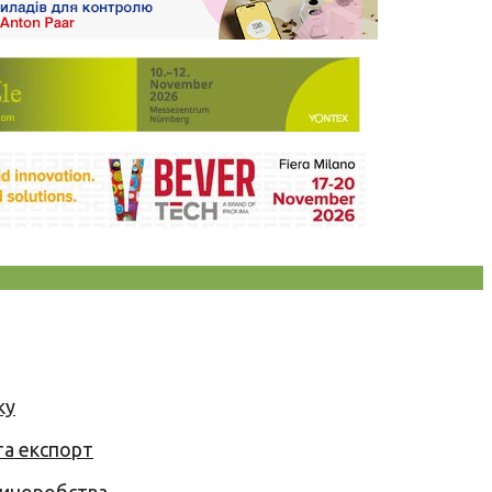
ку
та експорт