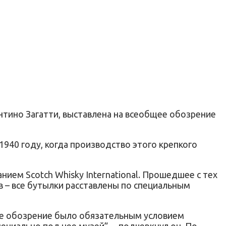
нтино Загатти, выставлена на всеобщее обозрение
1940 году, когда производство этого крепкого
нием Scotch Whisky International. Прошедшее с тех
в – все бутылки расставлены по специальным
щее обозрение было обязательным условием
циально под нее музей”, – подчеркнул он. По