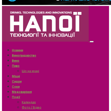
Новини
Виноградарство
Вино
Пиво
Що на крані
Міцні
Сидри
Соки
Медоваріння
Події
Календар
Фото / Відео