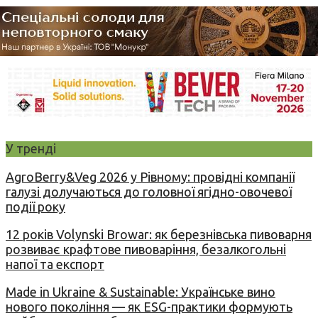
У тренді
AgroBerry&Veg 2026 у Рівному: провідні компанії
галузі долучаються до головної ягідно-овочевої
події року
12 років Volynski Browar: як березнівська пивоварня
розвиває крафтове пивоваріння, безалкогольні
напої та експорт
Made in Ukraine & Sustainable: Українське вино
нового покоління — як ESG-практики формують