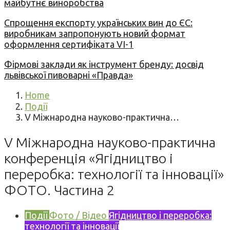
майбутнє виноробства
Спрощення експорту українських вин до ЄС:
виробникам запропонують новий формат
оформлення сертифіката VI-1
Фірмові заклади як інструмент бренду: досвід
львівської пивоварні «Правда»
Home
Події
V Міжнародна науково-практична…
V Міжнародна науково-практична
конференція «Ягідництво і
переробка: технології та інновації»
ФОТО. Частина 2
Події
Фото / Відео
Ягідництво і переробка:
технології та інновації