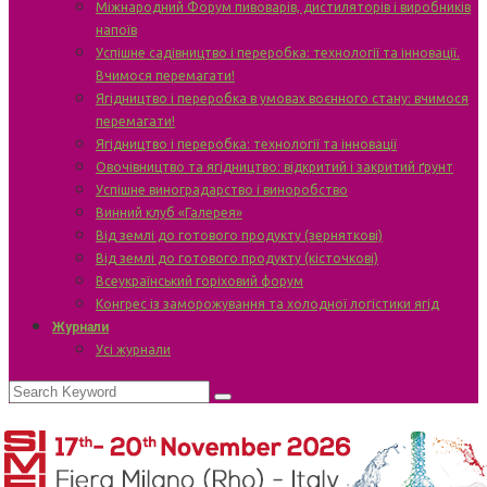
Міжнародний Форум пивоварів, дистиляторів і виробників
напоїв
Успішне садівництво і переробка: технології та інновації.
Вчимося перемагати!
Ягідництво і переробка в умовах воєнного стану: вчимося
перемагати!
Ягідництво і переробка: технології та інновації
Овочівництво та ягідництво: відкритий і закритий ґрунт
Успішне виноградарство і виноробство
Винний клуб «Галерея»
Від землі до готового продукту (зерняткові)
Від землі до готового продукту (кісточкові)
Всеукраїнський горіховий форум
Конгрес із заморожування та холодної логістики ягід
Журнали
Усі журнали