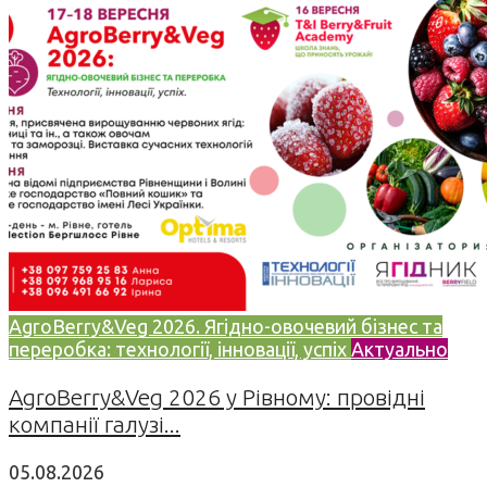
AgroBerry&Veg 2026. Ягідно-овочевий бізнес та
переробка: технології, інновації, успіх
Актуально
AgroBerry&Veg 2026 у Рівному: провідні
компанії галузі...
05.08.2026