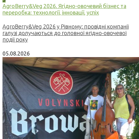
AgroBerry&Veg 2026. Ягідно-овочевий бізнес та
переробка: технології, інновації, успіх
AgroBerry&Veg 2026 у Рівному: провідні компанії
галузі долучаються до головної ягідно-овочевої
події року
05.08.2026