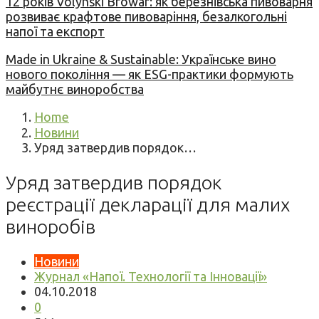
12 років Volynski Browar: як березнівська пивоварня
розвиває крафтове пивоваріння, безалкогольні
напої та експорт
Made in Ukraine & Sustainable: Українське вино
нового покоління — як ESG-практики формують
майбутнє виноробства
Home
Новини
Уряд затвердив порядок…
Уряд затвердив порядок
реєстрації декларації для малих
виноробів
Новини
Журнал «Напої. Технології та Інновації»
04.10.2018
0