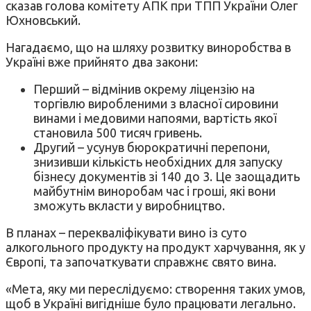
сказав голова комітету АПК при ТПП України Олег
Юхновський.
Нагадаємо, що на шляху розвитку виноробства в
Україні вже прийнято два закони:
Перший – відмінив окрему ліцензію на
торгівлю виробленими з власної сировини
винами і медовими напоями, вартість якої
становила 500 тисяч гривень.
Другий – усунув бюрократичні перепони,
знизивши кількість необхідних для запуску
бізнесу документів зі 140 до 3. Це заощадить
майбутнім виноробам час і гроші, які вони
зможуть вкласти у виробництво.
В планах – перекваліфікувати вино із суто
алкогольного продукту на продукт харчування, як у
Європі, та започаткувати справжнє свято вина.
«Мета, яку ми переслідуємо: створення таких умов,
щоб в Україні вигідніше було працювати легально.