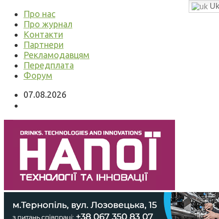
Uk
Про нас
Про журнал
Контакти
Партнери
Рекламодавцям
Передплата
Форум
07.08.2026