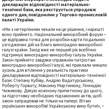
декларацію відповідності матеріально-
технічної бази, яка реєструється упродовж
одного дня, повідомлии у Торгово-промисловій
палаті України.
«Ми з нетерпінням чекали на це рішення, і нарешті
воно прийнято. Національний виноробний форум –
це відправна точка для розробки карти подальних
узгоджених дій на благо виноградно-виноробної
галузі країни. Захід вже не перший рік всебічно
підтримує виноградно-виноробну галузь України.
Закон прийнято завдяки справжнім патріотам
виноградно-виноробної галузі, які приклали чимало
зусиль для втілення у реальність практики
декларування відповідності матеріально-технічної
бази: Степану Кубіву, Андрію Вадатурському,
Роберту Горвату, Максиму Мартинюку, Геннадію
Чижикову. Дякую кожному причетному до цього,
за підготовку необхідних підзаконних актів, щоб
закон запрацював не тільки на папері. Вітаю
українських виноробів! Українському вину бути!», –