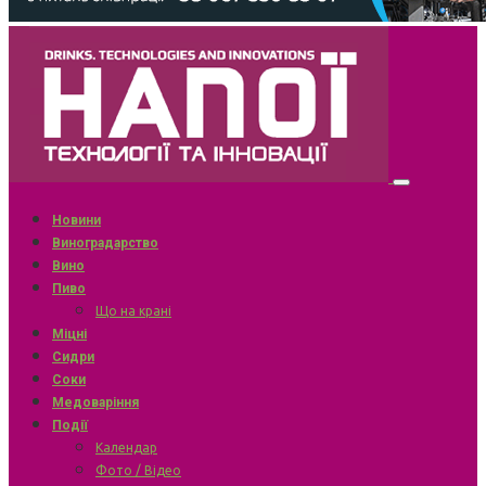
Новини
Виноградарство
Вино
Пиво
Що на крані
Міцні
Сидри
Соки
Медоваріння
Події
Календар
Фото / Відео