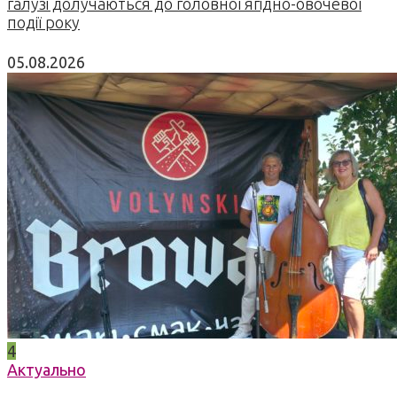
галузі долучаються до головної ягідно-овочевої
події року
05.08.2026
4
Актуально