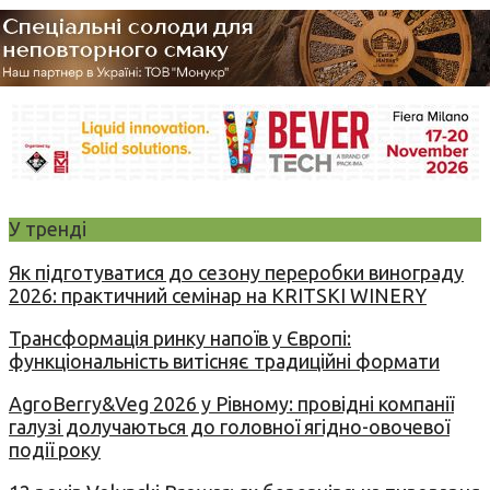
У тренді
Як підготуватися до сезону переробки винограду
2026: практичний семінар на KRITSKI WINERY
Трансформація ринку напоїв у Європі:
функціональність витісняє традиційні формати
AgroBerry&Veg 2026 у Рівному: провідні компанії
галузі долучаються до головної ягідно-овочевої
події року