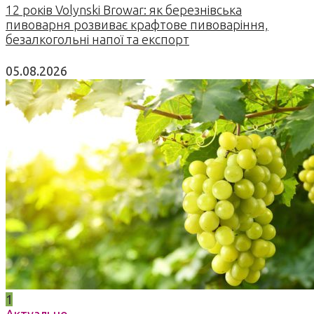
12 років Volynski Browar: як березнівська
пивоварня розвиває крафтове пивоваріння,
безалкогольні напої та експорт
05.08.2026
1
Актуально