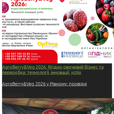
AgroBerry&Veg 2026. Ягідно-овочевий бізнес та
переробка: технології, інновації, успіх
AgroBerry&Veg 2026 у Рівному: провідні
05.08.2026