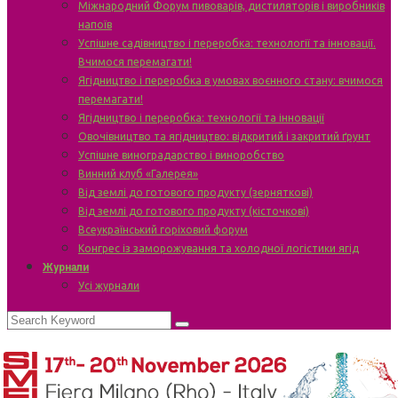
Міжнародний Форум пивоварів, дистиляторів і виробників
напоїв
Успішне садівництво і переробка: технології та інновації.
Вчимося перемагати!
Ягідництво і переробка в умовах воєнного стану: вчимося
перемагати!
Ягідництво і переробка: технології та інновації
Овочівництво та ягідництво: відкритий і закритий ґрунт
Успішне виноградарство і виноробство
Винний клуб «Галерея»
Від землі до готового продукту (зерняткові)
Від землі до готового продукту (кісточкові)
Всеукраїнський горіховий форум
Конгрес із заморожування та холодної логістики ягід
Журнали
Усі журнали