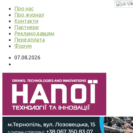
Uk
Про нас
Про журнал
Контакти
Партнери
Рекламодавцям
Передплата
Форум
07.08.2026