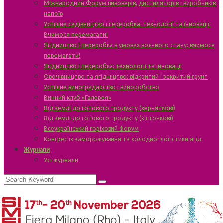
Міжнародний Форум пивоварів, дистиляторів і виробників
напоїв
Успішне садівництво і переробка: технології та інновації.
Вчимося перемагати!
Ягідництво і переробка в умовах воєнного стану: вчимося
перемагати!
Ягідництво і переробка: технології та інновації
Овочівництво та ягідництво: відкритий і закритий ґрунт
Успішне виноградарство і виноробство
Винний клуб «Галерея»
Від землі до готового продукту (зерняткові)
Від землі до готового продукту (кісточкові)
Всеукраїнський горіховий форум
Конгрес із заморожування та холодної логістики ягід
Журнали
Усі журнали