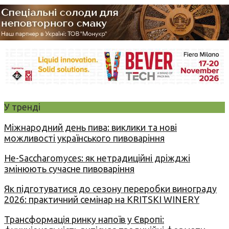
У тренді
Міжнародний день пива: виклики та нові
можливості українського пивоваріння
Не-Saccharomyces: як нетрадиційні дріжджі
змінюють сучасне пивоваріння
Як підготуватися до сезону переробки винограду
2026: практичний семінар на KRITSKI WINERY
Трансформація ринку напоїв у Європі: