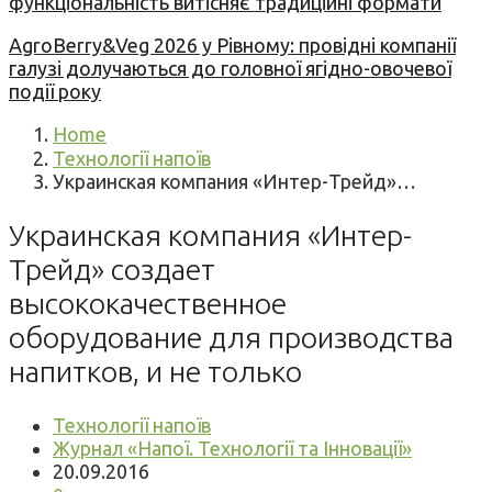
функціональність витісняє традиційні формати
AgroBerry&Veg 2026 у Рівному: провідні компанії
галузі долучаються до головної ягідно-овочевої
події року
Home
Технології напоїв
Украинская компания «Интер-Трейд»…
Украинская компания «Интер-
Трейд» создает
высококачественное
оборудование для производства
напитков, и не только
Технології напоїв
Журнал «Напої. Технології та Інновації»
20.09.2016