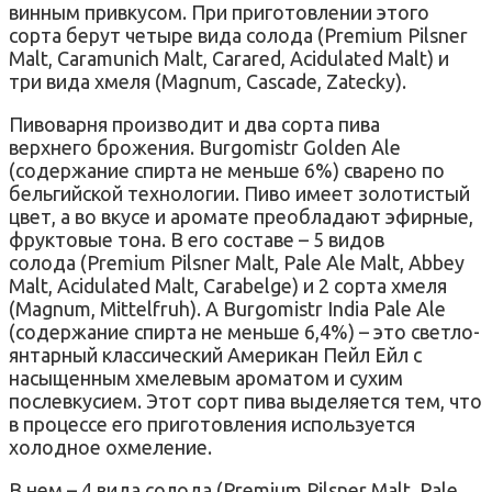
винным привкусом. При приготовлении этого
сорта берут четыре вида солода (Premium Pilsner
Malt, Caramunich Malt, Carared, Acidulated Malt) и
три вида хмеля (Magnum, Cascade, Zatecky).
Пивоварня производит и два сорта пива
верхнего брожения. Burgomistr Golden Ale
(содержание спирта не меньше 6%) сварено по
бельгийской технологии. Пиво имеет золотистый
цвет, а во вкусе и аромате преобладают эфирные,
фруктовые тона. В его составе – 5 видов
солода (Premium Pilsner Malt, Pale Ale Malt, Abbey
Malt, Acidulated Malt, Carabelge) и 2 сорта хмеля
(Magnum, Mittelfruh). А Burgomistr India Pale Ale
(содержание спирта не меньше 6,4%) – это светло-
янтарный классический Американ Пейл Ейл с
насыщенным хмелевым ароматом и сухим
послевкусием. Этот сорт пива выделяется тем, что
в процессе его приготовления используется
холодное охмеление.
В нем – 4 вида солода (Premium Pilsner Malt, Pale