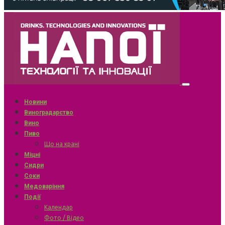
Новини
Виноградарство
Вино
Пиво
Що на крані
Міцні
Сидри
Соки
Медоваріння
Події
Календар
Фото / Відео