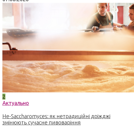
2
Актуально
Не-Saccharomyces: як нетрадиційні дріжджі
змінюють сучасне пивоваріння