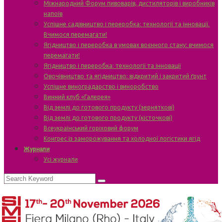
Міжнародний Форум пивоварів, дистиляторів і виробників
напоїв
Успішне садівництво і переробка: технології та інновації.
Вчимося перемагати!
Ягідництво і переробка в умовах воєнного стану: вчимося
перемагати!
Ягідництво і переробка: технології та інновації
Овочівництво та ягідництво: відкритий і закритий ґрунт
Успішне виноградарство і виноробство
Винний клуб «Галерея»
Від землі до готового продукту (зерняткові)
Від землі до готового продукту (кісточкові)
Всеукраїнський горіховий форум
Конгрес із заморожування та холодної логістики ягід
Журнали
Усі журнали