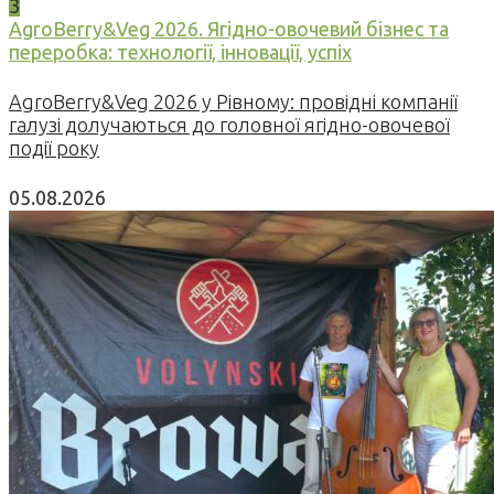
3
AgroBerry&Veg 2026. Ягідно-овочевий бізнес та
переробка: технології, інновації, успіх
AgroBerry&Veg 2026 у Рівному: провідні компанії
галузі долучаються до головної ягідно-овочевої
події року
05.08.2026