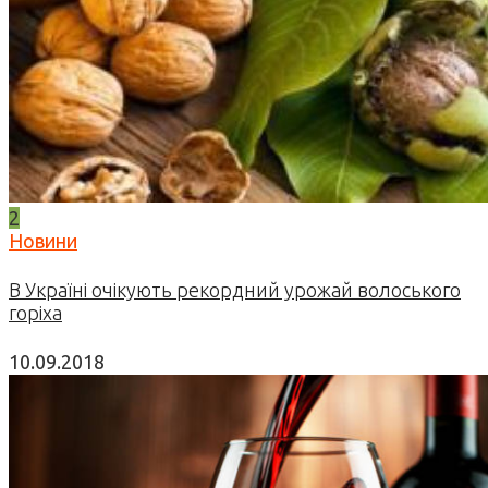
2
Новини
В Україні очікують рекордний урожай волоського
горіха
10.09.2018