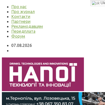
Uk
Про нас
Про журнал
Контакти
Партнери
Рекламодавцям
Передплата
Форум
07.08.2026