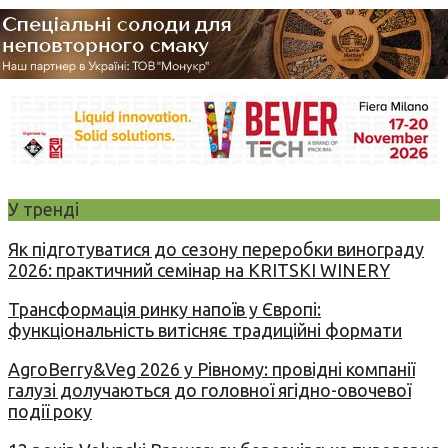
У тренді
Як підготуватися до сезону переробки винограду
2026: практичний семінар на KRITSKI WINERY
Трансформація ринку напоїв у Європі:
функціональність витісняє традиційні формати
AgroBerry&Veg 2026 у Рівному: провідні компанії
галузі долучаються до головної ягідно-овочевої
події року