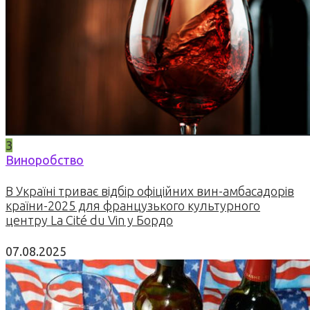
3
Виноробство
В Україні триває відбір офіційних вин-амбасадорів
країни-2025 для французького культурного
центру La Cité du Vin у Бордо
07.08.2025