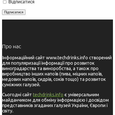
Відписатися
Про нас
Інформаційний сайт www.techdrinks.info створений
для популяризації інформації про розвиток
виноградарства та виноробства, а також про
виробництво інших напоїв (пива, міцних напоїв,
медових напоїв, сидрів, соків тощо) та розвиток
суміжних галузей.
Сьогодні сайт
techdrinks.info
є універсальним
майданчиком для обміну інформацією і досвідом
представників згаданих галузей України, Європи і
світу.