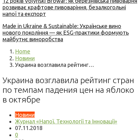
12 років Volynski Browar: як березнівська пивоварня
розвиває крафтове пивоваріння, безалкогольні
напої та експорт
Made in Ukraine & Sustainable: Українське вино
нового покоління — як ESG-практики формують
майбутнє виноробства
Home
Новини
Украина возглавила рейтинг…
Украина возглавила рейтинг стран
по темпам падения цен на яблоко
в октябре
Новини
Журнал «Напої. Технології та Інновації»
07.11.2018
0