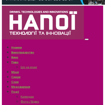
Новини
Виноградарство
Вино
Пиво
Що на крані
Міцні
Сидри
Соки
Медоваріння
Події
Календар
Фото / Відео