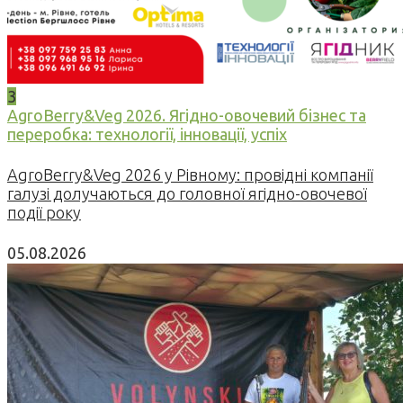
3
AgroBerry&Veg 2026. Ягідно-овочевий бізнес та
переробка: технології, інновації, успіх
AgroBerry&Veg 2026 у Рівному: провідні компанії
галузі долучаються до головної ягідно-овочевої
події року
05.08.2026