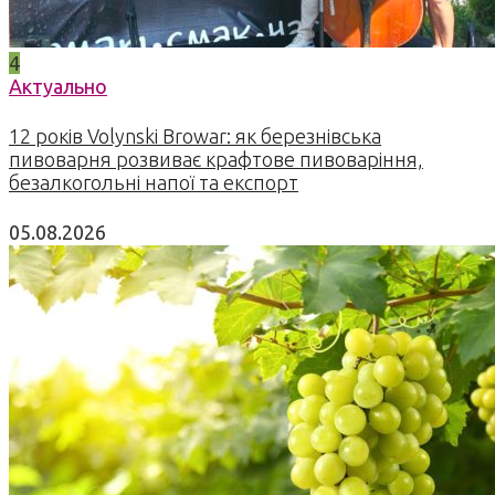
4
Актуально
12 років Volynski Browar: як березнівська
пивоварня розвиває крафтове пивоваріння,
безалкогольні напої та експорт
05.08.2026