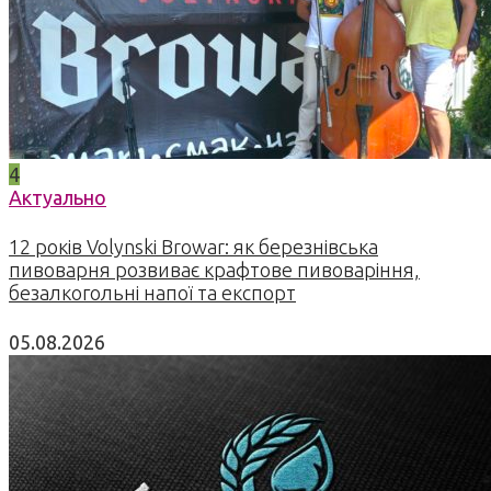
4
Актуально
12 років Volynski Browar: як березнівська
пивоварня розвиває крафтове пивоваріння,
безалкогольні напої та експорт
05.08.2026