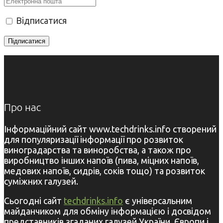
Відписатися
Про нас
Інформаційний сайт www.techdrinks.info створений
для популяризації інформації про розвиток
виноградарства та виноробства, а також про
виробництво інших напоїв (пива, міцних напоїв,
медових напоїв, сидрів, соків тощо) та розвиток
суміжних галузей.
Сьогодні сайт
techdrinks.info
є універсальним
майданчиком для обміну інформацією і досвідом
представників згаданих галузей України, Європи і