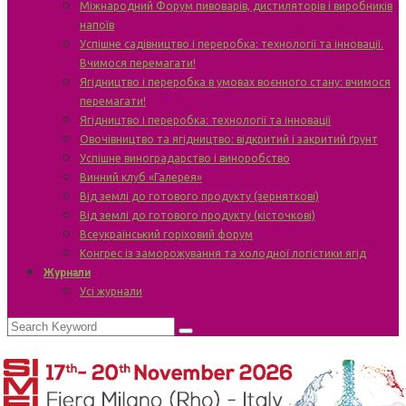
Міжнародний Форум пивоварів, дистиляторів і виробників
напоїв
Успішне садівництво і переробка: технології та інновації.
Вчимося перемагати!
Ягідництво і переробка в умовах воєнного стану: вчимося
перемагати!
Ягідництво і переробка: технології та інновації
Овочівництво та ягідництво: відкритий і закритий ґрунт
Успішне виноградарство і виноробство
Винний клуб «Галерея»
Від землі до готового продукту (зерняткові)
Від землі до готового продукту (кісточкові)
Всеукраїнський горіховий форум
Конгрес із заморожування та холодної логістики ягід
Журнали
Усі журнали