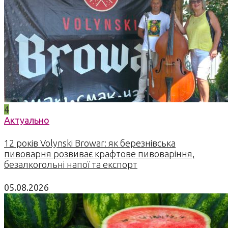
4
Актуально
12 років Volynski Browar: як березнівська
пивоварня розвиває крафтове пивоваріння,
безалкогольні напої та експорт
05.08.2026