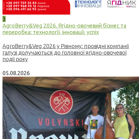
3
AgroBerry&Veg 2026. Ягідно-овочевий бізнес та
переробка: технології, інновації, успіх
AgroBerry&Veg 2026 у Рівному: провідні компанії
галузі долучаються до головної ягідно-овочевої
події року
05.08.2026