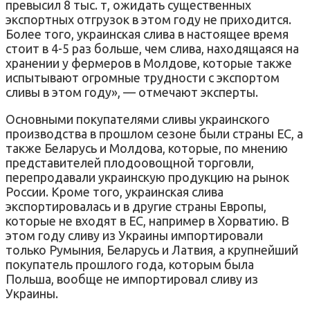
превысил 8 тыс. т, ожидать существенных
экспортных отгрузок в этом году не приходится.
Более того, украинская слива в настоящее время
стоит в 4-5 раз больше, чем слива, находящаяся на
хранении у фермеров в Молдове, которые также
испытывают огромные трудности с экспортом
сливы в этом году», — отмечают эксперты.
Основными покупателями сливы украинского
производства в прошлом сезоне были страны ЕС, а
также Беларусь и Молдова, которые, по мнению
представителей плодоовощной торговли,
перепродавали украинскую продукцию на рынок
России. Кроме того, украинская слива
экспортировалась и в другие страны Европы,
которые не входят в ЕС, например в Хорватию. В
этом году сливу из Украины импортировали
только Румыния, Беларусь и Латвия, а крупнейший
покупатель прошлого года, которым была
Польша, вообще не импортировал сливу из
Украины.