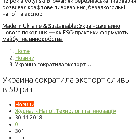
12 років Volynski Browar: як березнівська пивоварня
розвиває крафтове пивоваріння, безалкогольні
напої та експорт
Made in Ukraine & Sustainable: Українське вино
нового покоління — як ESG-практики формують
майбутнє виноробства
Home
Новини
Украина сократила экспорт…
Украина сократила экспорт сливы
в 50 раз
Новини
Журнал «Напої. Технології та Інновації»
30.11.2018
0
301