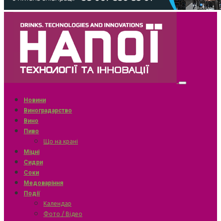
Новини
Виноградарство
Вино
Пиво
Що на крані
Міцні
Сидри
Соки
Медоваріння
Події
Календар
Фото / Відео