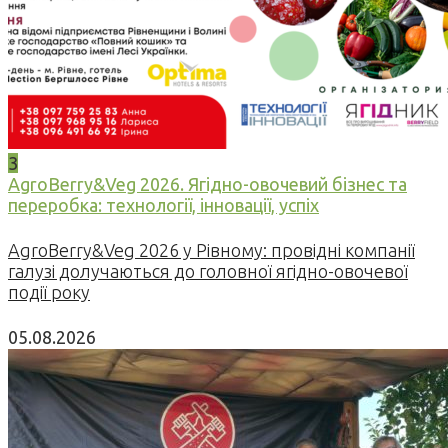
3
AgroBerry&Veg 2026. Ягідно-овочевий бізнес та
переробка: технології, інновації, успіх
AgroBerry&Veg 2026 у Рівному: провідні компанії
галузі долучаються до головної ягідно-овочевої
події року
05.08.2026