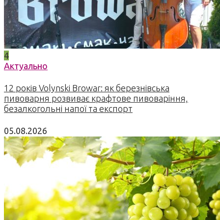
4
Актуально
12 років Volynski Browar: як березнівська
пивоварня розвиває крафтове пивоваріння,
безалкогольні напої та експорт
05.08.2026