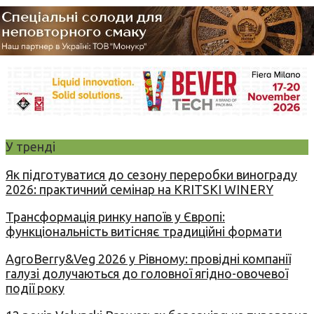
У тренді
Як підготуватися до сезону переробки винограду
2026: практичний семінар на KRITSKI WINERY
Трансформація ринку напоїв у Європі:
функціональність витісняє традиційні формати
AgroBerry&Veg 2026 у Рівному: провідні компанії
галузі долучаються до головної ягідно-овочевої
події року