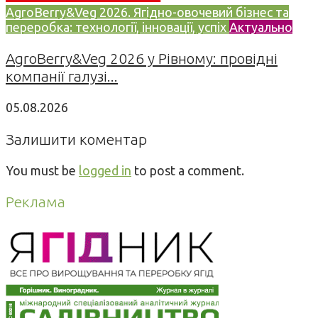
AgroBerry&Veg 2026. Ягідно-овочевий бізнес та
переробка: технології, інновації, успіх
Актуально
AgroBerry&Veg 2026 у Рівному: провідні
компанії галузі...
05.08.2026
Залишити коментар
You must be
logged in
to post a comment.
Реклама