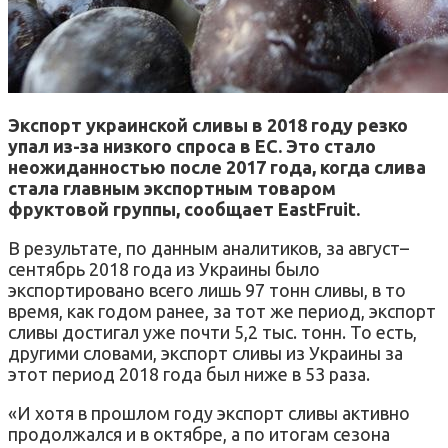
Экспорт украинской сливы в 2018 году резко
упал из-за низкого спроса в ЕС. Это стало
неожиданностью после 2017 года, когда слива
стала главным экспортным товаром
фруктовой группы, сообщает EastFruit.
В результате, по данным аналитиков, за август–
сентябрь 2018 года из Украины было
экспортировано всего лишь 97 тонн сливы, в то
время, как годом ранее, за тот же период, экспорт
сливы достигал уже почти 5,2 тыс. тонн. То есть,
другими словами, экспорт сливы из Украины за
этот период 2018 года был ниже в 53 раза.
«И хотя в прошлом году экспорт сливы активно
продолжался и в октябре, а по итогам сезона