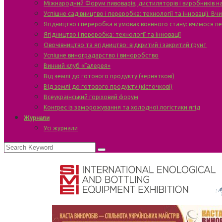
Міжнародний Форум пивоварів, дистиляторів і виробників н
Успішне садівництво і переробка: технології та інновації. В
Ягідництво і переробка в умовах воєнного стану: вчимося п
Ягідництво і переробка: технології та інновації
Овочівництво та ягідництво: відкритий і закритий ґрунт
Успішне виноградарство і виноробство
Винний клуб «Галерея»
Від землі до готового продукту (зерняткові)
Від землі до готового продукту (кісточкові)
Всеукраїнський горіховий форум
Конгрес із заморожування та холодної логістики ягід
Журнали
Усі журнали