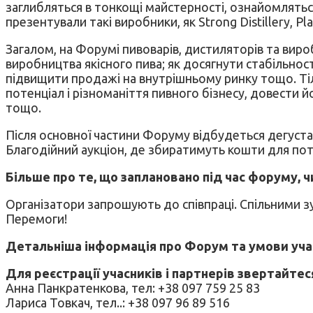
заглибляться в тонкощі майстерності, ознайомляться
презентували такі виробники, як Strong Distillery, Pl
Загалом, на Форумі пивоварів, дистиляторів та виро
виробництва якісного пива; як досягнути стабільност
підвищити продажі на внутрішньому ринку тощо. Тіл
потенціал і різноманіття пивного бізнесу, довести 
тощо.
Після основної частини Форуму відбудеться дегустац
Благодійний аукціон, де збиратимуть кошти для пот
Більше про те, що заплановано під час форуму, ч
Організатори запрошують до співпраці. Спільними з
Перемоги!
Детальніша інформація про Форум та умови участ
Для реєстрації учасників і партнерів звертайтес
Анна Панкратенкова, тел: +38 097 759 25 83
Лариса Товкач, тел..: +38 097 96 89 516