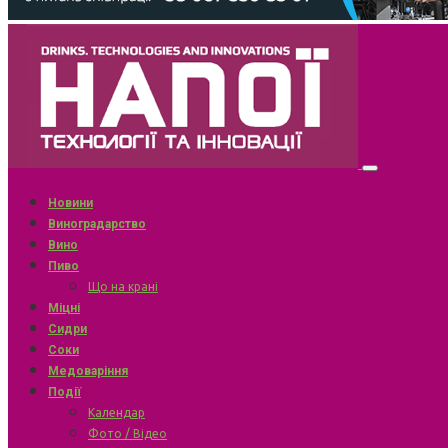
Новини
Виноградарство
Вино
Пиво
Що на крані
Міцні
Сидри
Соки
Медоваріння
Події
Календар
Фото / Відео