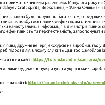
 з новими технічними рішеннями. Минулого року на Фо
andzhiyev Craft spirits, Верховинка, «Файна Фляшка», «
бників напоїв буде порушено багато тем, серед яких –
і пива; як позбутися пивних дефектів; які стилі пива 
ьки найактуальніша інформація від майстрів пивної 
його ефективність та перспективність, запропонувати 
ія пива, дружня вечеря, екскурсія на виробництво у
B
реб підрозділу, в якому служить Дмитро Самойлов із 
итайте на сайті
https://forum.techdrinks.info/ua/ev
усиллями будемо популяризувати українських виробник
і – на сайті:
https://forum.techdrinks.info/ua/even
я: