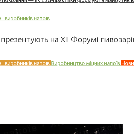
вого покоління — як ESG-практики формують майбутнє
і виробників напоїв
презентують на XII Форумі пивоварі
і виробників напоїв
Виробництво міцних напоїв
Нови