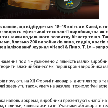
в напоїв, що відбудеться 18–19 квітня в Києві, в
оворять ефективні технології виробництва якісни
и та шляхи подальшого розвитку бізнесу тощо. Та
ами, близько 200 виробників пива, сидрів, квасів
спеціалізований журнал «Напої & Пиво. Т. І.» – за
 знаменна подія – узаконено діяльність малих виробн
ворити власний бізнес? Які перші кроки виробника маю
апоїв почують на XII Форумі пивоварів, дистиляторів 
 які звернуть також увагу на важливі технологічні ас
ка напоїв. Зокрема, виробники презентують напої на б
скі, палинки, кальвадоси та ін. Учасники обговорять т