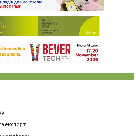
ку
та експорт