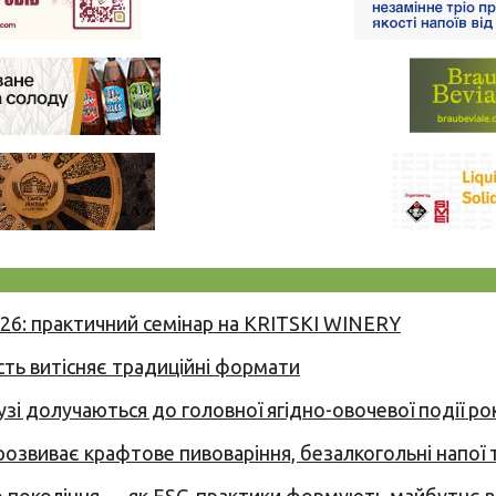
026: практичний семінар на KRITSKI WINERY
сть витісняє традиційні формати
узі долучаються до головної ягідно-овочевої події ро
 розвиває крафтове пивоваріння, безалкогольні напої 