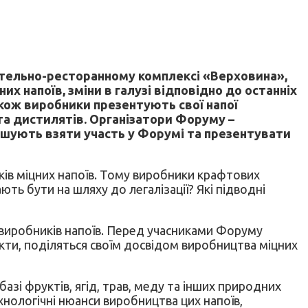
 готельно-ресторанному комплексі «Верховина»,
х напоїв, зміни в галузі відповідно до останніх
кож виробники презентують свої напої
 та дистилятів. Організатори Форуму –
прошують взяти участь у Форумі та презентувати
иків міцних напоїв. Тому виробники крафтових
ть бути на шляху до легалізації? Які підводні
та виробників напоїв. Перед учасниками Форуму
пекти, поділяться своїм досвідом виробництва міцних
азі фруктів, ягід, трав, меду та інших природних
ехнологічні нюанси виробництва цих напоїв,