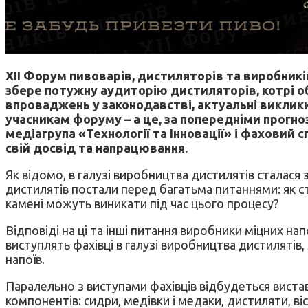
XII Форум пивоварів, дистиляторів та виробникі
збере потужну аудиторію дистиляторів, котрі обг
впроваджень у законодавстві, актуальні виклик
учасникам форуму – а це, за попередніми прогноз
медіагрупа «Технології та Інновації» і фаховий 
свій досвід та напрацювання.
Як відомо, в галузі виробництва дистилятів сталася
дистилятів постали перед багатьма питаннями: як ст
камені можуть виникати під час цього процесу?
Відповіді на ці та інші питання виробники міцних н
виступлять фахівці в галузі виробництва дистилятів,
напоїв.
Паралельно з виступами фахівців відбудеться вистав
компонентів: сидри, медівки і медаки, дистиляти, ві