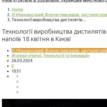
Made in Ukraine & Sustainable: Українське вино но
Home
XI Міжнародний Форум пивоварів, дистиляторів 
Технології виробництва дистилятів…
Технології виробництва дистилятів 
напоїв 18 квітня в Києві
XI Міжнародний Форум пивоварів, дистиляторів 
Журнал «Напої. Технології та Інновації»
26.03.2024
0
1031