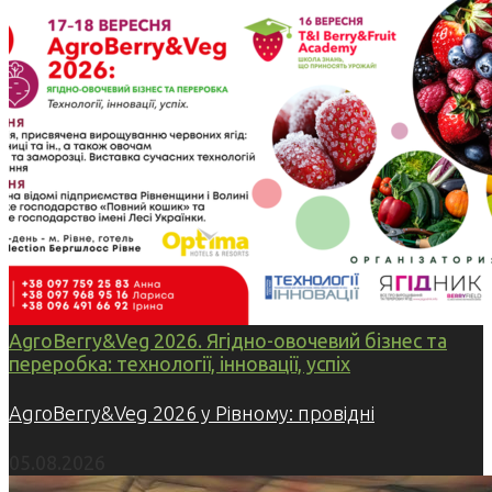
AgroBerry&Veg 2026. Ягідно-овочевий бізнес та
переробка: технології, інновації, успіх
AgroBerry&Veg 2026 у Рівному: провідні
05.08.2026