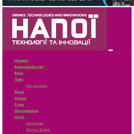
Новини
Виноградарство
Вино
Пиво
Що на крані
Міцні
Сидри
Соки
Медоваріння
Події
Календар
Фото / Відео