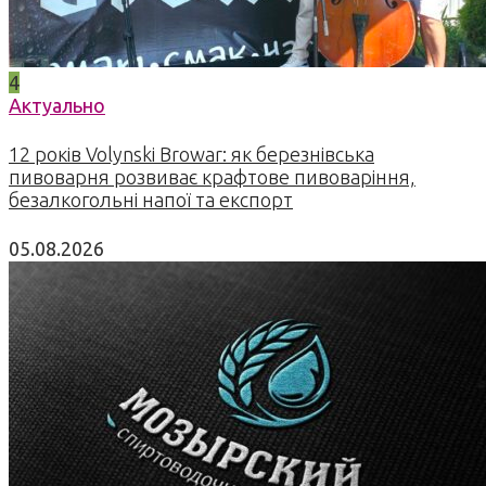
4
Актуально
12 років Volynski Browar: як березнівська
пивоварня розвиває крафтове пивоваріння,
безалкогольні напої та експорт
05.08.2026