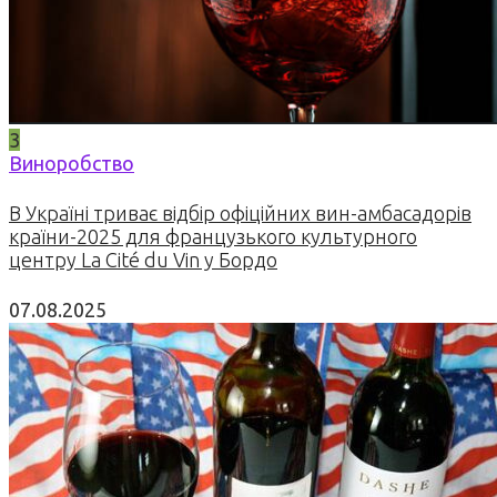
3
Виноробство
В Україні триває відбір офіційних вин-амбасадорів
країни-2025 для французького культурного
центру La Cité du Vin у Бордо
07.08.2025