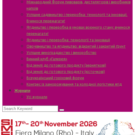
Міжнародний Форум пивоварів, дистиляторів і виробників
напоїв
Успішне садівництво і переробка: технології та інновації.
Вчимося перемагати!
Ягідництво і переробка в умовах воєнного стану: вчимося
перемагати!
Ягідництво і переробка: технології та інновації
Овочівництво та ягідництво: відкритий і закритий ґрунт
Успішне виноградарство і виноробство
Винний клуб «Галерея»
Від землі до готового продукту (зерняткові)
Від землі до готового продукту (кісточкові)
Всеукраїнський горіховий форум
Конгрес із заморожування та холодної логістики ягід
Журнали
Усі журнали