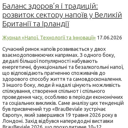
Баланс здоров’я і традицій:
розвиток сектору напоїв у Великій
Британії та Ірландії
Журнал «Напої. Технології та Інновації»
17.06.2026
Сучасний ринок напоїв розвивається у двох
взаємодоповнюючих напрямах. З одного боку,
дедалі більшої популярності набувають
енергетичні, функціональні та безалкогольні напої,
що відповідають прагненню споживачів до
здорового способу життя та самовдосконалення.
З іншого боку, люди й надалі цінують можливість
спілкування, створення спільнот і спільного
проведення часу, особливо в періоди економічних
та соціальних викликів. Саме аналізу цих тенденцій
був присвячений тур «BrauBeviale зустрічає
Європу», який завершився 19 травня 2026 року в
Лондоні. Захід відбувся напередодні виставки
BrauBeviale 2026, що проходитиме 10–12