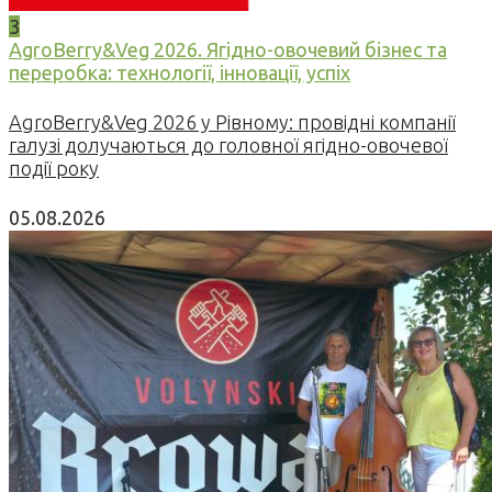
3
AgroBerry&Veg 2026. Ягідно-овочевий бізнес та
переробка: технології, інновації, успіх
AgroBerry&Veg 2026 у Рівному: провідні компанії
галузі долучаються до головної ягідно-овочевої
події року
05.08.2026