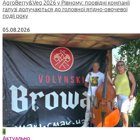
AgroBerry&Veg 2026 у Рівному: провідні компанії
галузі долучаються до головної ягідно-овочевої
події року
05.08.2026
4
Актуально