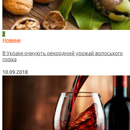
2
Новини
В Україні очікують рекордний урожай волоського
горіха
10.09.2018