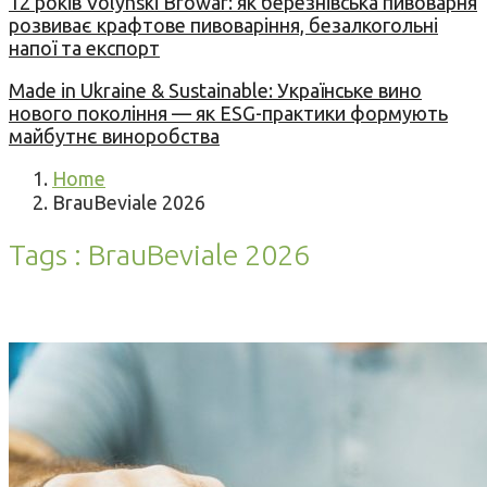
12 років Volynski Browar: як березнівська пивоварня
розвиває крафтове пивоваріння, безалкогольні
напої та експорт
Made in Ukraine & Sustainable: Українське вино
нового покоління — як ESG-практики формують
майбутнє виноробства
Home
BrauBeviale 2026
Tags : BrauBeviale 2026