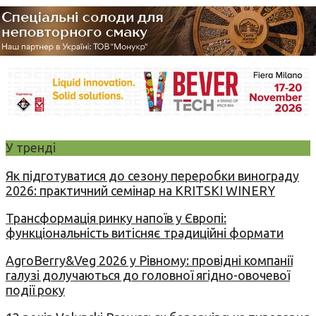
У тренді
Як підготуватися до сезону переробки винограду
2026: практичний семінар на KRITSKI WINERY
Трансформація ринку напоїв у Європі:
функціональність витісняє традиційні формати
AgroBerry&Veg 2026 у Рівному: провідні компанії
галузі долучаються до головної ягідно-овочевої
події року