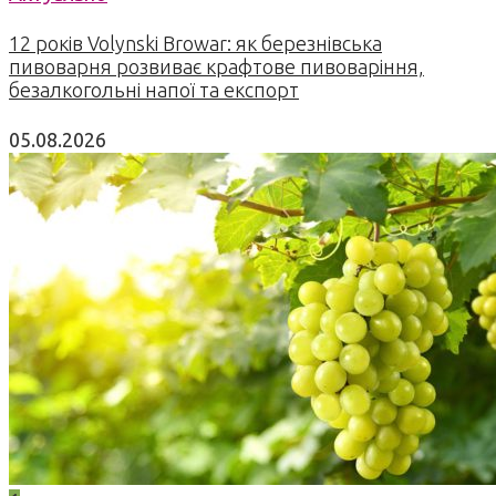
12 років Volynski Browar: як березнівська
пивоварня розвиває крафтове пивоваріння,
безалкогольні напої та експорт
05.08.2026