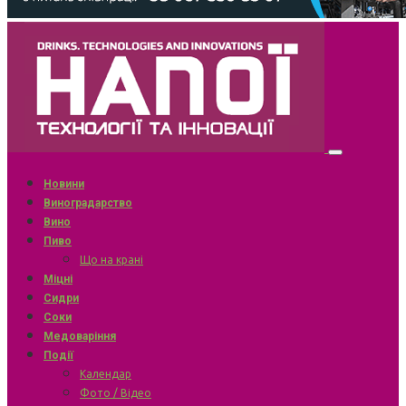
Новини
Виноградарство
Вино
Пиво
Що на крані
Міцні
Сидри
Соки
Медоваріння
Події
Календар
Фото / Відео