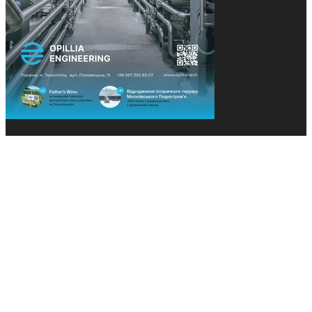
© 2013-2026 Засновники: Конєва К.В., Ящук Н.І.
Назва, концепція та дизайн проєктів медіагрупи
«Технології та Інновації» охороняється Законом
«Про авторське право». Редакція не відповідає за
тексти рекламних оголошень. Думка редакції
може не збігатися з точками зору авторів
публікацій. Передрук – з письмового дозволу
авторів проєкту.