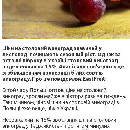
Ціни на столовий виноград зазвичай у
листопаді починають сезонний ріст. Однак за
останні півроку в Україні столовий виноград
подешевшав на 1,5%. Аналітики пов’язують це
зі збільшенням пропозиції білих сортів
винограду. Про це повідомляє EastFruit.
В той час у Польщі оптові ціни на столовий
виноград зросли майже в півтора рази за тиждень.
Таким чином, цінові ціни на столовій винограді в
Польщі вже вище, ніж в Україні.
Незважаючи на 15% зростання цін на столовий
виноград у Таджикистані протягом минулих