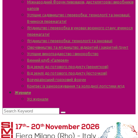
Міжнародний Форум пивоварів, дистиляторів і виробників
напоїв
Успішне садівництво і переробка: технології та інновації.
Вчимося перемагати!
Ягідництво і переробка в умовах воєнного стану: вчимося
перемагати!
Ягідництво і переробка: технології та інновації
Овочівництво та ягідництво: відкритий і закритий ґрунт
Успішне виноградарство і виноробство
Винний клуб «Галерея»
Від землі до готового продукту (зерняткові)
Від землі до готового продукту (кісточкові)
Всеукраїнський горіховий форум
Конгрес із заморожування та холодної логістики ягід
Журнали
Усі журнали