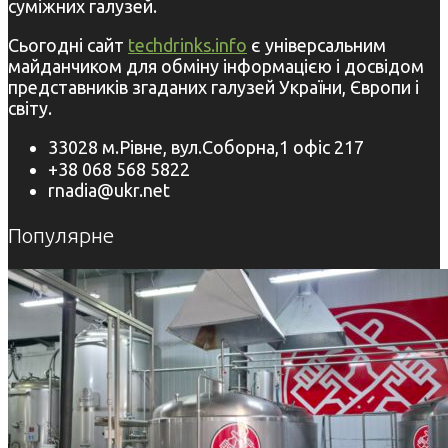
суміжних галузей.
Сьогодні сайт
techdrinks.info
є універсальним
майданчиком для обміну інформацією і досвідом
представників згаданих галузей України, Європи і
світу.
33028 м.Рівне, вул.Соборна,1 офіс 217
+38 068 568 5822
rnadia@ukr.net
Популярне