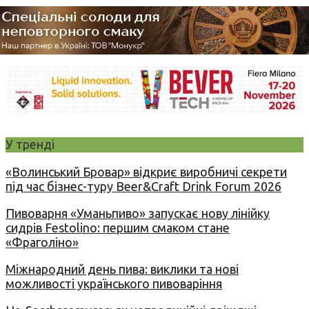
У тренді
«Волинський Бровар» відкриє виробничі секрети
під час бізнес-туру Beer&Craft Drink Forum 2026
Пивоварня «Уманьпиво» запускає нову лінійку
сидрів Festolino: першим смаком стане
«Фраголіно»
Міжнародний день пива: виклики та нові
можливості українського пивоваріння